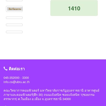
1410
ติดต่อเรา
045-352000 - 3300
info.cs@ubru.ac.th
คณะวิทยาการคอมพิวเตอร์ มหาวิทยาลัยราชภัฏอุบลราชธานี อาคารศูนย์
ภาษาและคอมพิวเตอร์(ตึก 30) ถนนแจ้งสนิท ซอยแจ้งสนิท 1(ซอยกรม
สรรพากร) ต.ในเมือง อ.เมือง จ.อุบลราชธานี 34000