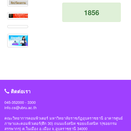
1856
ติดต่อเรา
045-352000 - 3300
info.cs@ubru.ac.th
คณะวิทยาการคอมพิวเตอร์ มหาวิทยาลัยราชภัฏอุบลราชธานี อาคารศูนย์
ภาษาและคอมพิวเตอร์(ตึก 30) ถนนแจ้งสนิท ซอยแจ้งสนิท 1(ซอยกรม
สรรพากร) ต.ในเมือง อ.เมือง จ.อุบลราชธานี 34000