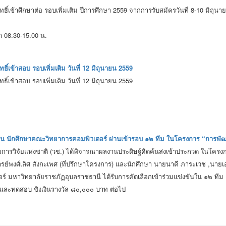
ิทธิ์เข้าศึกษาต่อ รอบเพิ่มเติม ปีการศึกษา 2559 จากการรับสมัครวันที่ 8-10 มิถุ
า 08.30-15.00 น.
ทธิ์เข้าสอบ รอบเพิ่มเติม วันที่ 12 มิถุนายน 2559
เงินค่ารายงานตัวมายื่นยืนยันการรายงานตัว
ทธิ์เข้าสอบ รอบเพิ่มเติม วันที่ 12 มิถุนายน 2559
ค้น นักศึกษาคณะวิทยาการคอมพิวเตอร์ ผ่านเข้ารอบ ๑๒ ทีม ในโครงการ “การ
รวิจัยแห่งชาติ (วช.) ได้พิจารณาผลงานประดิษฐ์คิดค้นส่งเข้าประกวด ในโคร
์พงศ์เลิศ สังกะเพศ (ที่ปรึกษาโครงการ) และนักศึกษา นายนาคี ภาระเวช ,นา
ร์ มหาวิทยาลัยราชภัฏอุบลราชธานี ได้รับการคัดเลือกเข้าร่วมแข่งขันใน ๑๒ ที
วดและทดสอบ ชิงเงินรางวัล ๘๐,๐๐๐ บาท ต่อไป