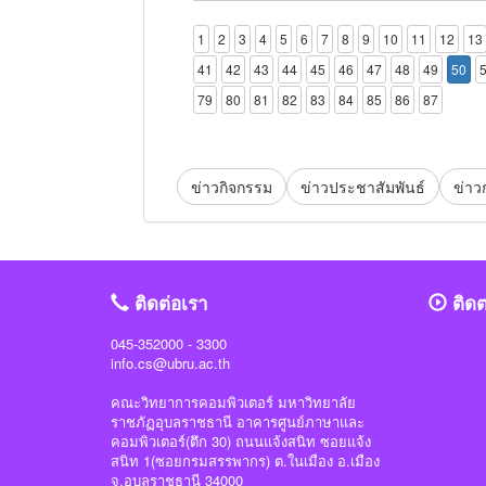
1
2
3
4
5
6
7
8
9
10
11
12
13
41
42
43
44
45
46
47
48
49
50
79
80
81
82
83
84
85
86
87
ข่าวกิจกรรม
ข่าวประชาสัมพันธ์
ข่าว
ติดต่อเรา
ติด
045-352000 - 3300
info.cs@ubru.ac.th
คณะวิทยาการคอมพิวเตอร์ มหาวิทยาลัย
ราชภัฏอุบลราชธานี อาคารศูนย์ภาษาและ
คอมพิวเตอร์(ตึก 30) ถนนแจ้งสนิท ซอยแจ้ง
สนิท 1(ซอยกรมสรรพากร) ต.ในเมือง อ.เมือง
จ.อุบลราชธานี 34000