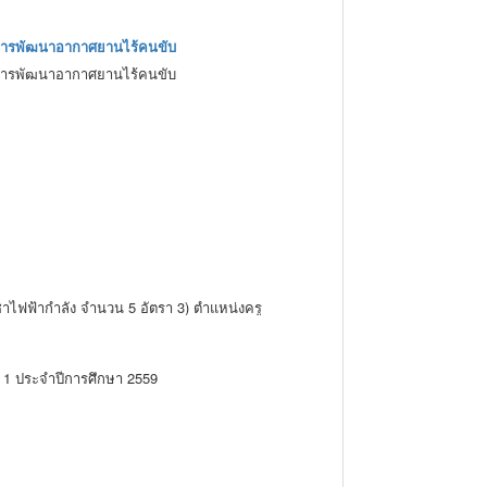
วดการพัฒนาอากาศยานไร้คนขับ
วดการพัฒนาอากาศยานไร้คนขับ
ิชาไฟฟ้ากำลัง จำนวน 5 อัตรา 3) ตำแหน่งครู
ูอัตราจ้างแผนกวิชาเทคนิคพื้นฐาน จำนวน 1
ี่ 1 ประจำปีการศึกษา 2559
คนิคอุบลราชธานี ในวันและเวลาราชการ