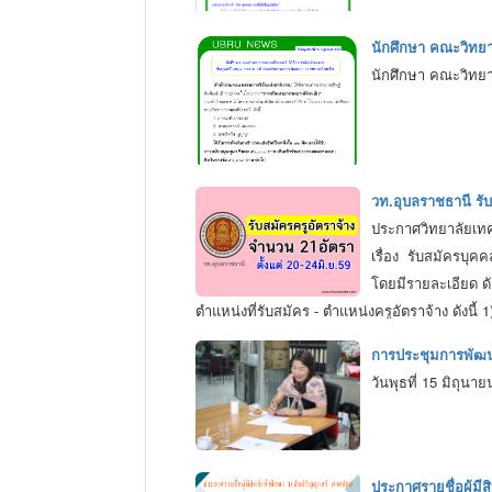
นักศึกษา คณะวิทยา
นักศึกษา คณะวิทยา
วท.อุบลราชธานี รับส
ประกาศวิทยาลัยเท
เรื่อง รับสมัครบุคค
โดยมีรายละเอียด ดัง
ตำแหน่งที่รับสมัคร - ตำแหน่งครูอัตราจ้าง ดังน
อัตราจ้างแผนกวิชาโยธา จำนวน 2 อัตรา 4) ตำแ
การประชุมการพัฒนา
อัตรา
วันพุธที่ 15 มิถุน
อัตราเงินเดือน
- วุฒิปริญญาตรี เงินเดือน 8,340 บาท
การรับสมัคร ผู้ประสงค์จะสมัครให้ขอและยื่นใบ
ดาวน์โหลดรายละเอียดประกาศรับสมัคร ::
ไฟล์
ประกาศรายชื่อผู้มีส