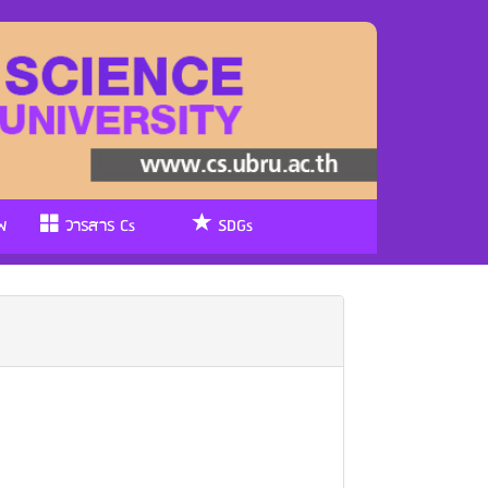
พ
วารสาร Cs
SDGs