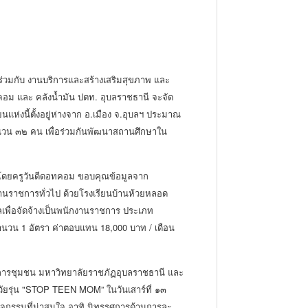
 ร่วมกับ งานบริการและสร้างเสริมสุขภาพ และ
อม และ คลังน้ำมัน ปตท. อุบลราชธานี จะจัด
แห่งนี้ตั้งอยู่ห่างจาก อ.เมือง จ.อุบลฯ ประมาณ
 จำนวน ๓๒ คน เพื่อร่วมกันพัฒนาสถานศึกษาใน
จาคทุนทรัพย์ และสาธารณูปโภคต่าง ๆ ได้ที่ งาน
ัดนี้ จนถึงวันที่ ๗ มีนาคม ๒๕๕๙
ยงโดยครูวันดีดอทคอม ขอบคุณข้อมูลจาก
งานราชการทั่วไป ด้วยโรงเรียนบ้านห้วยหลอด
ลเพื่อจัดจ้างเป็นพนักงานราชการ ประเภท
 จำนวน 1 อัตรา ค่าตอบแทน 18,000 บาท / เดือน
ห้เป็นไปตามสัญญาจ้างตามปีงบประมาณ คุณสมบัติ
มบัติเฉพาะตำแหน่งข้าราชการครูและบุคลากร
การชุมชน มหาวิทยาลัยราชภัฏอุบลราชธานี และ
ทา
วัยรุ่น "STOP TEEN MOM” ในวันเสาร์ที่ ๑๓
กิจกรรมที่น่าสนใจ อาทิ นิทรรศการด้านการละ