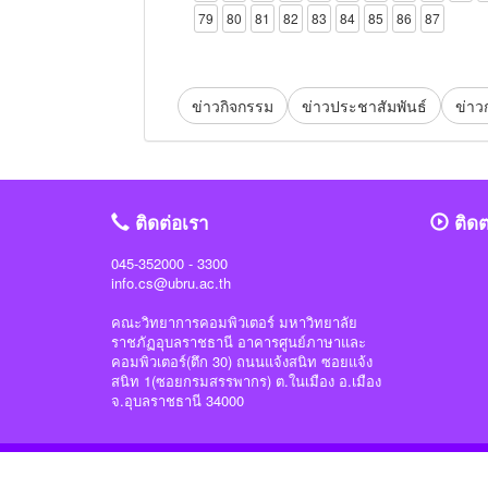
79
80
81
82
83
84
85
86
87
ข่าวกิจกรรม
ข่าวประชาสัมพันธ์
ข่าว
ติดต่อเรา
ติด
045-352000 - 3300
info.cs@ubru.ac.th
คณะวิทยาการคอมพิวเตอร์ มหาวิทยาลัย
ราชภัฏอุบลราชธานี อาคารศูนย์ภาษาและ
คอมพิวเตอร์(ตึก 30) ถนนแจ้งสนิท ซอยแจ้ง
สนิท 1(ซอยกรมสรรพากร) ต.ในเมือง อ.เมือง
จ.อุบลราชธานี 34000
Home
|
About
|
Sidebar
|
Contact
|
Sign up