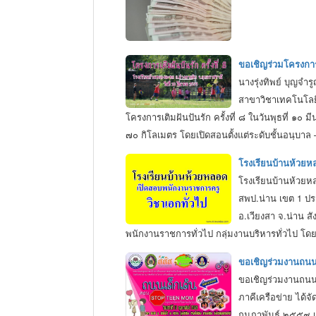
ขอเชิญร่วมโครงการเต
นางรุ่งทิพย์ บุญจ
สาขาวิชาเทคโนโลยี
โครงการเติมฝันปันรัก ครั้งที่ ๘ ในวันพุธที่ ๑
๗๐ กิโลเมตร โดยเปิดสอนตั้งแต่ระดับชั้นอนุบาล
จ.อุบลราชธานี ให้มีสถานะความเป็นอยู่ที่ดีขึ้น
โรงเรียนบ้านห้วยห
ประชาสัมพันธ์ กองกลาง สำนักงานอธิการบดี มห
โรงเรียนบ้านห้วยห
สพป.น่าน เขต 1 ปร
อ.เวียงสา จ.น่าน ส
พนักงานราชการทั่วไป กลุ่มงานบริหารทั่วไป โดย
สิทธิประโยชน์ ตามระเบียบสำนักนายกรัฐมนตรีว่
ขอเชิญร่วมงานถน
เฉพาะตำแหน่ง คุณวุฒิที่ใช้สำหรับการคัดเลือก
ขอเชิญร่วมงานถนน
ทางการศึกษา สังกัดสำนักงานคณะกรรมการการศึก
ภาคีเครือข่าย ได้จ
กุมภาพันธ์ ๒๕๕๙ เ