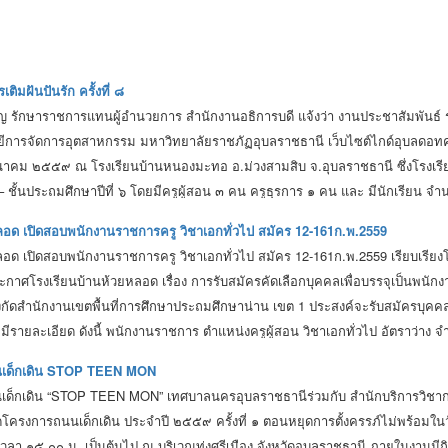
ิมฝันปันรัก ครั้งที่ ๘
ำรูญ รักษาราชการแทนผู้อำนวยการ สำนักงานอธิการบดี แจ้งว่า งานประชาสัมพันธ์
การจัดการอุตสาหกรรม มหาวิทยาลัยราชภัฏอุบลราชธานี เว็บไซต์ไกด์อุบลดอทค
๐ มีนาคม ๒๕๕๙ ณ โรงเรียนบ้านหนองมะทอ อ.ม่วงสามสิบ จ.อุบลราชธานี ซึ่งโรงเรียน
 – ชั้นประถมศึกษาปีที่ ๖ โดยมีครูผู้สอน ๓ คน ครูธุรการ ๑ คน และ มีนักเรียน
 พร้อมทั้งสร้างโอกาสทางการศึกษาแก่เยาวชนในท้องถิ่น ขอเชิญผู้มีจิตกุศลร่วมบริ
ลอด เปิดสอบพนักงานราชการครู วิชาเอกทั่วไป สมัคร 12-161ก.พ.2559
าวิทยาลัยราชภัฏอุบลราชธานี โทรศัพท์ ๐-๔๕๓๕-๒๐๐๐ ต่อ ๑๐๐๕ – ๑๐๐๘ ตั้งแต่บ
ลอด เปิดสอบพนักงานราชการครู วิชาเอกทั่วไป สมัคร 12-161ก.พ.2559 เรียบเรี
ะกาศโรงเรียนบ้านห้วยหลอด เรื่อง การรับสมัครคัดเลือกบุคคลเพื่อบรรจุเป็นพนัก
ังกัดสำนักงานเขตพื้นที่การศึกษาประถมศึกษาน่าน เขต 1 ประสงค์จะรับสมัครบุคค
มีรายละเอียด ดังนี้ พนักงานราชการ ตำแหน่งครูผู้สอน วิชาเอกทั่วไป อัตราว่าง
าด้วยพนักงานราชการ พ.ศ.2547 ระยะเวลาการจ้าง ตั้งแต่วันเริ่มทำสัญญาจ้าง ใ
นเด็กเดิน STOP TEEN MON
ต้องเป็นคุณวุฒิปริญญาตรีทางการศึกษา หรือทางอื่นที่ ก.ค.ศ.กำหนดให้เป็นคุณส
เด็กเดิน “STOP TEEN MON” เทศบาลนครอุบลราชธานีร่วมกับ สำนักบริการวิชา
ษาขั้นพื้นฐาน และต้องเป็นไปตามเงื่อนไขที่พระราชบัญญัติสภาครูและบุคลากร
ัดโครงการถนนเด็กเดิน ประจำปี ๒๕๕๙ ครั้งที่ ๑ ตอนหยุดการตั้งครรภ์ไม่พร้อมใน
วลา ๑๕.๐๐ น. เป็นต้นไป ณ บริเวณทุ่งศรีเมือง จังหวัดอุบลราชธานี ภายในงานมี