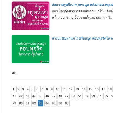
ส่อแววครูหนี้เน่าพุ่งกระฉูด หลังสกสค.หย
แฉหนี้ครูกู้ธนาคารออมสินส่อแนวโน้มเอ็นพ
หนี้ เผยบางรายเบี้ยวจ่ายตั้งแต่งวดแรก ๆ ไม่
สางปมปัญหานมโรงเรียนบูด สอบทุจริตโครงก
หน้า
1
2
3
4
5
6
7
8
9
10
11
12
13
14
15
16
17
18
41
42
43
44
45
46
47
48
49
50
51
52
53
54
55
5
79
80
81
82
83
84
85
86
87