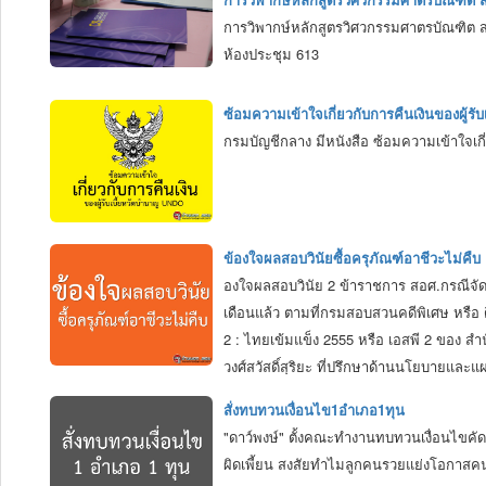
การวิพากษ์หลักสูตรวิศวกรรมศาตรบัณฑิต ส
ห้องประชุม 613
ซ้อมความเข้าใจเกี่ยวกับการคืนเงินของผู้ร
กรมบัญชีกลาง มีหนังสือ ซ้อมความเข้าใจเกี่
ข้องใจผลสอบวินัยซื้อครุภัณฑ์อาชีวะไม่คืบ
องใจผลสอบวินัย 2 ข้าราชการ สอศ.กรณีจัดซื
เดือนแล้ว ตามที่กรมสอบสวนคดีพิเศษ หรือ 
2 : ไทยเข้มแข็ง 2555 หรือ เอสพี 2 ของ 
วงศ์สวัสดิ์สุริยะ ที่ปรึกษาด้านนโยบาย
สั่งทบทวนเงื่อนไข1อำเภอ1ทุน
"ดาว์พงษ์" ตั้งคณะทำงานทบทวนเงื่อนไขคัดเ
ผิดเพี้ยน สงสัยทำไมลูกคนรวยแย่งโอกาส