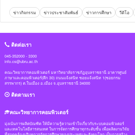
ข่าวกิจกรรม
ข่าวประชาสัมพันธ์
ข่าวการศึกษา
วีดิโอ
ติดต่อเรา
045-352000 - 3300
info.cs@ubru.ac.th
คณะวิทยาการคอมพิวเตอร์ มหาวิทยาลัยราชภัฏอุบลราชธานี อาคารศูนย์
ภาษาและคอมพิวเตอร์(ตึก 30) ถนนแจ้งสนิท ซอยแจ้งสนิท 1(ซอยกรม
สรรพากร) ต.ในเมือง อ.เมือง จ.อุบลราชธานี 34000
ติดตามเรา
คณะวิทยาการคอมพิวเตอร์
มุ่งเน้นการผลิตบัณฑิต ให้มีความรู้ความเข้าใจเกี่ยวกับระบบคอมพิวเตอร์
และเทคโนโลยีสารสนเทศ ในการจัดการศึกษาทุกระดับชั้น เพื่อผลิตงานวิจัย
ที่สอดคล้องบริบทการจัดการศึกษาของประเทศและสังคมโลก เป็นการสร้าง