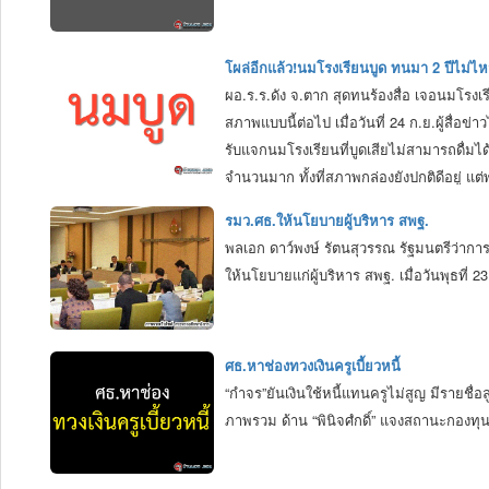
โผล่อีกแล้ว!นมโรงเรียนบูด ทนมา 2 ปีไม่ไหว
ผอ.ร.ร.ดัง จ.ตาก สุดทนร้องสื่อ เจอนมโรงเร
สภาพแบบนี้ต่อไป เมื่อวันที่ 24 ก.ย.ผู้สื่อ
รับแจกนมโรงเรียนที่บูดเสียไม่สามารถดื่ม
จำนวนมาก ทั้งที่สภาพกล่องยังปกติดีอยู่ แต่พอ
สนับสนุนนมโรงเรียนมาจากเทศบาลตำบลบ้านทุ่งหลวง ที่ผ่านมาพบนมเสีย
รมว.ศธ.ให้นโยบายผู้บริหาร สพฐ.
เป็นนมพาสเจอร์ไรส์แบบบรรจุถุงมาหลายครั้ง แต่เทศบาลก็เงียบเฉย สำหรั
พลเอก ดาว์พงษ์ รัตนสุวรรณ รัฐมนตรีว่าก
ไป.“
ให้นโยบายแก่ผู้บริหาร สพฐ. เมื่อวันพุธที่
ศธ.หาช่องทวงเงินครูเบี้ยวหนี้
“กำจร”ยันเงินใช้หนี้แทนครูไม่สูญ มีรายชื
ภาพรวม ด้าน “พินิจศํกดิ์” แจงสถานะกองทุน