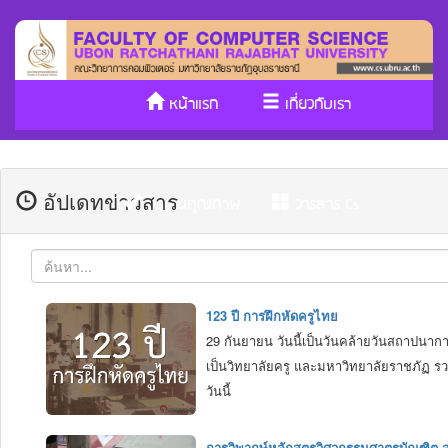
หน้าแรก
เกี่ยวกับเรา
หลักสูตร/รับเข้าศึกษา
งานวิจัย
อัปเดทข่าวสาร
ประกันคุณภาพ
วารสาร Cs
SDGs
123 ปี การฝึกหัดครูไทย
29 กันยายน วันนี้เป็นวันคล้ายวันสถาปนากา
เป็นวิทยาลัยครู และมหาวิทยาลัยราชภัฏ รวม
วันนี้
การวิพากษ์หลักสูตรวิศวกรรมศาตรบัณฑิต 