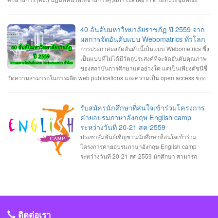
ในหลาย ๆ ด้าน ทั้งความเร็วสูงสุดที่มากกว่า รองรับจำนวนอุปกรณ์เชื่อมต่อในพื้นที่
กรรมการคุรุสภา มีพล.อ.ดาว์พงษ์ รัตนสุวรรณ รัฐมนตรีว่าการศธ. เป็นประธาน มีมติ
เดียวกันมากขึ้น มีความเสถียรในการเชื่อมต่อมากกว่าเดิม ประหยัดพลังงานมากขึ้น
เห็นชอบให้คุรุสภาปรับแก้ พ.ร.บ.สภาครูและบุคลากรทางการศึกษา พ.ศ.2546 นั้น
ตอบสนองได้เร็วขึ้น รวมทั้งการใช้งาน eSIM ก็จะแพร่หลายมากขึ้นด้วยเช่นกัน 2. AI
ขณะนี้คุรุสภาแก้ไขรายละเอียดและเตรียมเสนอร่างพ.ร.บ.สภาครูฯ ฉบับปรับปรุง ให้
40 อันดับมหาวิทยาลัยราชภัฏ ปี 2559 จาก
กับหุ่นยนต์ เทคโนโลยี AI นั้นเริ่มถูกนำมาใช้เป็นฟีเจอร์ต่าง ๆ ในมือถือมาสักระยะ
ที่ประชุมคณะกรรมการคุรุสภา พิจารณาในวันที่ 29 สิงหาคมนี้ โดยสาระสำคัญที่
ผลการจัดอันดับแบบ Webomatrics ทั่วโลก
แล้ว และในปี 2020 นี้ก็น่าจะถูกนำไปใช้กับอุปกรณ์อื่น ๆ ที่จะช่วยทำงานแทนมนุษย์
ปรับแก้ จะมีปัญหาและอุปสรรคใน 2 ประเด็นใหญ่ คือ ภาพลักษณ์ของกรรมการคุรุ
การประกาศผลจัดอันดับนี้เป็นแบบ Webometrics ซึ่ง
ได้มากขึ้น เช่น โดรนหรือหุ่นยนต์ที่สามารถทำหน้าที่ส่งของหรือทำงานต่าง ๆ ได้
สภา ไม่ส่งผลต่อประสิทธิภาพการดำเนินงาน ตามภารกิจในฐานะสภาวิชาชีพอย่าง
เป็นแบบที่ไม่ได้มีวัตถุประสงค์ที่จะจัดอันดับคุณภาพ
ด้วยตัวเอง โดยไม่ต้องรอคำสั่งการจากมนุษย์ตลอดเวลา นอกจากนี้เครื่องใช้ไฟฟ้า
แต่จริง และมีการดำเนินงานในลักษณะทุจริตทางนโยบาย ซึ่งสาเหตุของปัญหา มา
ของสถาบันการศึกษาแต่อย่างใด แต่เป็นเพียงดัชนีชี้
ในบ้านและอุปกรณ์ต่าง ๆ ในชีวิตประจำวันที่เป็น IoT และมี AI ในตัวก็จะแพร่หลาย
จากสัดส่วนกรรมการคุรุสภาไม่สมดุล และมีที่มาไม่โปร่งใส รวมถึงยังมีความซ้ำ
วัดความสามารถในการผลิต web publications และความเป็น open access ของ
มากยิ่งขึ้นด้วยเช่นกัน 3. Automation ที่ล้ำกว่าเดิม Automation คือระบบอัตโนมัติที่
ซ้อน และไม่ชัดเจนในอำนาจหน้าที่ของคณะกรรมการคุรุสภา และคณะกรรมการ
มหาวิทยาลัยนั้นๆ ซึ่งเป็นการวัดผลงานทางวิชาการที่เผยแพร่บนอินเตอร์เน็ต นอก
ใช้อุปกรณ์หรือเครื่องจักรทำงานได้เองแทนมนุษย์ ซึ่งในปี 2020 เราอาจจะได้เห็นสิ่ง
มาตรฐานวิชาชีพ (กมว.) ดังนั้น จึงเสนอแนวทางแก้ไข โดยปรับลดสัดส่วนกรรมการ
เหนือจากการวัดด้วยดัชนีการตีพิมพ์ผลงานวิจัยและการอ้างอิงผลงานวิจัย แบบที่
เหล่านี้มาอำนวยความสะดวกในชีวิตประจำวันมากยิ่งขึ้น และใช้แรงงานมนุษย์
คุรุสภาให้เหมาะสม จาก 39 เหลือ 27 คน แต่ยังคงมีตัวแทนจากทุกภาคส่วนตาม
เรารู้จักกันดี ที่เรียกว่า bibliometric indicators เท่านั้น หรือมองอีกแง่หนึ่งก็คือ วัด
รับสมัครนักศึกษาที่สนใจเข้าร่วมโครงการ
น้อยลง เช่น ร้านขายของที่ไม่ต้องมีแคชเชียร์คอยเก็บเงิน ลูกค้าสามารถชำระเงิน
หลักของสภาวิชาชีพ เพิ่มอายุสูงสุดในคุณสมบัติของกรรมการไม่เกิน 70 ปี และยก
ความสามารถในการเป็น "มหาวิทยาลัยอิเล็กทรอนิกส์ (E-university)" นั่นเอง
ค่ายอบรมภาษาอังกฤษ English camp
ด้วยตัวเองผ่านเครื่องอัตโนมัติได้เลย 4. บริการสตรีมมิ่งอันดุเดือด ในปี 2020 นี้จะ
เลิกกมว. โดยเพิ่มคณะกรรมการจรรยาบรรณ ทำหน้าที่พิจารณาการประพฤติผิด
ระหว่างวันที่ 20-21 สค 2559
เริ่มมีการแข่งขันของบริการสตรีมมิ่งกันมากขึ้น ไม่ว่าจะเป็นบริการฟังเพลงหรือดู
จรรยาบรรณของวิชาชีพ และยกเว้นหน้าที่ของคณะกรรมการคุรุสภาในการ
ประชาสัมพันธ์เชิญชวนนักศึกษาที่สนใจเข้าร่วม
รายการทีวี ทั้งผู้ให้บริการรายเก่าอย่าง Spotify, Apple Music, Netflix และรายใหม่
พิจารณาจรรยาบรรณของวิชาชีพ อ่านต่อได้ที่: http://www.kruwandee.com/news-
โครงการค่ายอบรมภาษาอังกฤษ English camp
อย่าง Apple TV+ หรือ Disney+ รวมทั้งในวงการเกมก็ยังมี Google Stadia ที่เริ่มหัน
id32397.html
ระหว่างวันที่ 20-21 สค 2559 นักศึกษา สามารถ
มาผลักดันบริการเล่นเกมแบบสตรีมมิ่งแล้วเช่นกัน 5. สังคมไร้เงินสด ประเทศต่าง ๆ
ติดต่อรับใบสมัครเข้าร่วมโครงการได้ที่ 1.สาขาวิศวะกรรมซอฟต์แวร์ ติดต่อรับใบ
จะเริ่มหันมาใช้การชำระเงินซื้อของผ่านแอปฯ บนมือถือกันมากขึ้น ไม่จำเป็นต้องพก
สมัครได้ที่อาจารย์วิลาสินี กากแก้ว 2.สาขาการจัดการเทคโนโลยีสารสนเทศติดต่อ
เงินสด แค่สแกนในจอมือถือก็สามารถจ่ายเงินได้ทันที ทั้งรวดเร็วกว่าและและสะดวก
รับใบสมัครได้ที่อาจารย์อาจารย์ขนิษฐา อินทะแสง 3.สาขามัลติมีเดียและแอนิเมชัน
กว่าเดิม อย่างในประเทศจีนก็มี Alypay ที่เป็นแพลตฟอร์มให้ลูกค้าสามารถใช้ชำระ
เทคโนโลยีติดต่อรับใบสมัครได้ที่อาจารย์นิธินันท์ นาครินทร์ 4.สาขาวิทยาการ
เงินเมื่อซื้อของตามร้านค้าต่าง ๆ ได้ 6. วงการแพทย์ที่ล้ำมากขึ้น ในวงการทางการ
คอมพิวเตอร์ ติดต่อรับใบสมัครได้ที่อาจารย์ชัยวิชิต แก้วกลม และให้ส่งใบสมัคร
แพทย์อาจได้ใช้เทคโนโลยีใหม่ ๆ มาพัฒนาการรักษาผู้คนให้มีประสิทธิภาพมากยิ่ง
ติดต่อเรา
ภายในวันที่ 11 สค 2559 ครับ