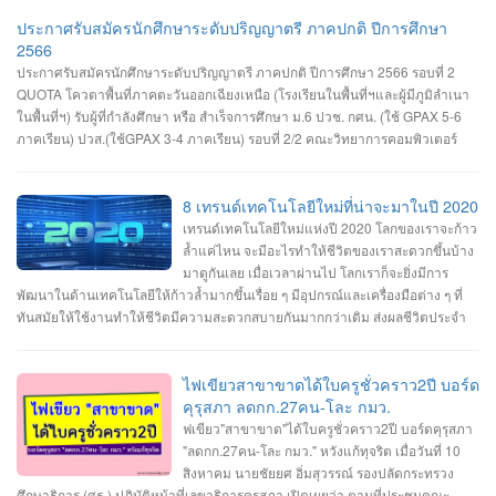
สมัคร https://misdoc.ubru.ac.th/tcas.../anouncement2566_21_3.pdf
ประกาศรับสมัครนักศึกษาระดับปริญญาตรี ภาคปกติ ปีการศึกษา
2566
ประกาศรับสมัครนักศึกษาระดับปริญญาตรี ภาคปกติ ปีการศึกษา 2566 รอบที่ 2
QUOTA โควตาพื้นที่ภาคตะวันออกเฉียงเหนือ (โรงเรียนในพื้นที่ฯและผู้มีภูมิลำเนา
ในพื้นที่ฯ) รับผู้ที่กำลังศึกษา หรือ สำเร็จการศึกษา ม.6 ปวช. กศน. (ใช้ GPAX 5-6
ภาคเรียน) ปวส.(ใช้GPAX 3-4 ภาคเรียน) รอบที่ 2/2 คณะวิทยาการคอมพิวเตอร์
#สาขาเทคโนโลยีมัลติมีเดียและแอนิมเชัน #สาขาวิทยาการคอมพิวเตอร์ #สาขา
วิศวกรรมซอฟต์แวร์ เปิดรับสมัครวันที่ 1-11 เมษายน 2566 สมัคร Online ผ่าน
เว็บไซต์ https://admission.ubru.ac.th/ รายละเอียด เกณฑ์ คุณสมบัติ การรับสมัคร
8 เทรนด์เทคโนโลยีใหม่ที่น่าจะมาในปี 2020
https://misdoc.ubru.ac.th/tcas.../anouncement2566_22_7.pdf ติดต่อสอบถาม
เทรนด์เทคโนโลยีใหม่แห่งปี 2020 โลกของเราจะก้าว
045-352-000 ต่อ 5601 หรือ 045-352-144, 045-352-147
ล้ำแค่ไหน จะมีอะไรทำให้ชีวิตของเราสะดวกขึ้นบ้าง
มาดูกันเลย เมื่อเวลาผ่านไป โลกเราก็จะยิ่งมีการ
พัฒนาในด้านเทคโนโลยีให้ก้าวล้ำมากขึ้นเรื่อย ๆ มีอุปกรณ์และเครื่องมือต่าง ๆ ที่
ทันสมัยให้ใช้งานทำให้ชีวิตมีความสะดวกสบายกันมากกว่าเดิม ส่งผลชีวิตประจำ
วันของคนยุคใหม่นั้นมีการเปลี่ยนแปลงไปเรื่อย ๆ ตามกาลเวลา และเนื่องจากเรา
กำลังจะก้าวเข้าสู่ปี 2020 ก็ถือว่าเป็นโอกาสดีที่เราจะได้มาคาดการณ์อนาคตกันว่า
ในปี 2020 นี้เราน่าจะได้เห็นเทคโนโลยีอะไรใหม่ ๆ เกิดขึ้นมาบ้าง ไปดูกันเลยกับ 8
ไฟเขียวสาขาขาดได้ใบครูชั่วคราว2ปี บอร์ด
เทรนด์เทคโนโลยีใหม่แห่งปี 2020 1. เครือข่ายมือถือ 5G เทคโนโลยี 5G ที่จะทำให้
คุรุสภา ลดกก.27คน-โละ กมว.
โลกของเราก้าวเข้าไปสู่ยุคของ Internet of Things โลกที่ทุกสิ่งทุกอย่างเชื่อมต่อ
ฟเขียว"สาขาขาด"ได้ใบครูชั่วคราว2ปี บอร์ดคุรุสภา
อินเทอร์เน็ต ซึ่งเครือข่าย 5G จะเริ่มถูกนำมาใช้งานกันแพร่หลายมากขึ้นทั้งในด้าน
"ลดกก.27คน-โละ กมว." หวังแก้ทุจริต เมื่อวันที่ 10
ของผู้ให้บริการเครือข่ายและด้านของแบรนด์มือถือที่เริ่มผลิตมือถือรองรับ 5G ออก
สิงหาคม นายชัยยศ อิ่มสุวรรณ์ รองปลัดกระทรวง
มากันมากขึ้นในปี 2020 นี้ เทคโนโลยี 5G นั้นจะมีการพัฒนาประสิทธิภาพจาก 4G
ศึกษาธิการ (ศธ.) ปฏิบัติหน้าที่เลขาธิการคุรุสภา เปิดเผยว่า ตามที่ประชุมคณะ