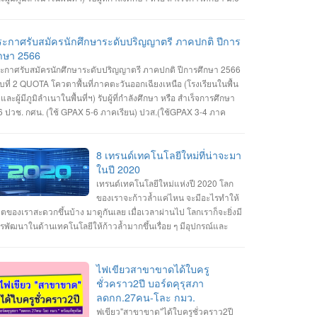
ช. กศน. (ใช้ GPAX 5-6 ภาคเรียน) ปวส.(ใช้GPAX 3-4 ภาคเรียน)
ิดรับสมัครวันที่ 1 - 11 เมษายน 2566 สมัคร Online ผ่านเว็บไซต์
tps://admission.ubru.ac.th/ รายละเอียด เกณฑ์ คุณสมบัติ การรับ
ระกาศรับสมัครนักศึกษาระดับปริญญาตรี ภาคปกติ ปีการ
ัคร https://misdoc.ubru.ac.th/tcas.../anouncement2566_21_3.pdf
ึกษา 2566
ะกาศรับสมัครนักศึกษาระดับปริญญาตรี ภาคปกติ ปีการศึกษา 2566
บที่ 2 QUOTA โควตาพื้นที่ภาคตะวันออกเฉียงเหนือ (โรงเรียนในพื้น
่ฯและผู้มีภูมิลำเนาในพื้นที่ฯ) รับผู้ที่กำลังศึกษา หรือ สำเร็จการศึกษา
6 ปวช. กศน. (ใช้ GPAX 5-6 ภาคเรียน) ปวส.(ใช้GPAX 3-4 ภาค
ียน) รอบที่ 2/2 คณะวิทยาการคอมพิวเตอร์ #สาขาเทคโนโลยี
ลติมีเดียและแอนิมเชัน #สาขาวิทยาการคอมพิวเตอร์ #สาขา
ศวกรรมซอฟต์แวร์ เปิดรับสมัครวันที่ 1-11 เมษายน 2566 สมัคร
8 เทรนด์เทคโนโลยีใหม่ที่น่าจะมา
line ผ่านเว็บไซต์ https://admission.ubru.ac.th/ รายละเอียด เกณฑ์
ในปี 2020
ณสมบัติ การรับสมัคร
เทรนด์เทคโนโลยีใหม่แห่งปี 2020 โลก
tps://misdoc.ubru.ac.th/tcas.../anouncement2566_22_7.pdf ติดต่อ
ของเราจะก้าวล้ำแค่ไหน จะมีอะไรทำให้
บถาม 045-352-000 ต่อ 5601 หรือ 045-352-144, 045-352-147
วิตของเราสะดวกขึ้นบ้าง มาดูกันเลย เมื่อเวลาผ่านไป โลกเราก็จะยิ่งมี
รพัฒนาในด้านเทคโนโลยีให้ก้าวล้ำมากขึ้นเรื่อย ๆ มีอุปกรณ์และ
รื่องมือต่าง ๆ ที่ทันสมัยให้ใช้งานทำให้ชีวิตมีความสะดวกสบายกัน
กกว่าเดิม ส่งผลชีวิตประจำวันของคนยุคใหม่นั้นมีการเปลี่ยนแปลงไป
ื่อย ๆ ตามกาลเวลา และเนื่องจากเรากำลังจะก้าวเข้าสู่ปี 2020 ก็ถือว่า
ไฟเขียวสาขาขาดได้ใบครู
็นโอกาสดีที่เราจะได้มาคาดการณ์อนาคตกันว่าในปี 2020 นี้เราน่าจะ
ชั่วคราว2ปี บอร์ดคุรุสภา
้เห็นเทคโนโลยีอะไรใหม่ ๆ เกิดขึ้นมาบ้าง ไปดูกันเลยกับ 8 เทรนด์
ลดกก.27คน-โละ กมว.
คโนโลยีใหม่แห่งปี 2020 1. เครือข่ายมือถือ 5G เทคโนโลยี 5G ที่จะ
ฟเขียว"สาขาขาด"ได้ใบครูชั่วคราว2ปี