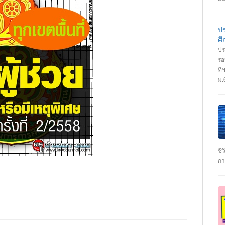
ปว
เป
ht
ป
สม
ศ
ปร
รอ
ที
ม.
เร
มั
วิ
On
คุ
ht
สอ
ชี
กา
เค
มา
เร
เป
ได
เท