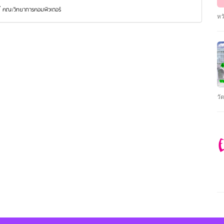
ทำ
คณะวิทยาการคอมพิวเตอร์
อย
หว
แพ
กร
แบ
ตา
เท
รั
ทั
พ.
เด
แก
พล
ปร
หล
สำ
ใช
ลั
วั
นำ
ตา
เป
รน
ลั
คว
เอ
คุ
ทา
ไฟ
ชั
กา
ตั
มา
เร
Au
สั
คว
แท
ตั
นั
สะ
คุ
ร้
กร
En
ด้
ขอ
รั
20
จร
รั
บร
ht
สา