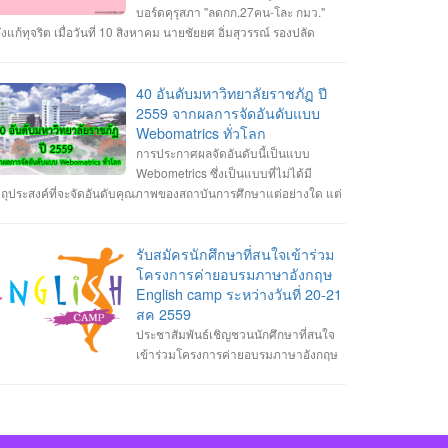
ให้โลกของเราก้าวเข้าไปสู่ยุคของ Internet of Things โลกที่ทุกสิ่งทุก
บอร์ดคุรุสภา "ลดกก.27คน-โละ กมว."
่างเชื่อมต่ออินเทอร์เน็ต ซึ่งเครือข่าย 5G จะเริ่มถูกนำมาใช้งานกัน
ังแก้ทุจริต เมื่อวันที่ 10 สิงหาคม นายชัยยศ อิ่มสุวรรณ์ รองปลัด
ร่หลายมากขึ้นทั้งในด้านของผู้ให้บริการเครือข่ายและด้านของ
ะทรวงศึกษาธิการ (ศธ.) ปฏิบัติหน้าที่เลขาธิการคุรุสภา เปิดเผยว่า
รนด์มือถือที่เริ่มผลิตมือถือรองรับ 5G ออกมากันมากขึ้นในปี 2020 นี้
มที่ประชุมคณะกรรมการคุรุสภา มีพล.อ.ดาว์พงษ์ รัตนสุวรรณ
คโนโลยี 5G นั้นจะมีการพัฒนาประสิทธิภาพจาก 4G ในหลาย ๆ ด้าน
ฐมนตรีว่าการศธ. เป็นประธาน มีมติเห็นชอบให้คุรุสภาปรับแก้
40 อันดับมหาวิทยาลัยราชภัฏ ปี
้งความเร็วสูงสุดที่มากกว่า รองรับจำนวนอุปกรณ์เชื่อมต่อในพื้นที่
ร.บ.สภาครูและบุคลากรทางการศึกษา พ.ศ.2546 นั้น ขณะนี้คุรุสภา
2559 จากผลการจัดอันดับแบบ
ียวกันมากขึ้น มีความเสถียรในการเชื่อมต่อมากกว่าเดิม ประหยัด
้ไขรายละเอียดและเตรียมเสนอร่างพ.ร.บ.สภาครูฯ ฉบับปรับปรุง ให้ที่
Webomatrics ทั่วโลก
ังงานมากขึ้น ตอบสนองได้เร็วขึ้น รวมทั้งการใช้งาน eSIM ก็จะแพร่
ะชุมคณะกรรมการคุรุสภา พิจารณาในวันที่ 29 สิงหาคมนี้ โดยสาระ
การประกาศผลจัดอันดับนี้เป็นแบบ
ายมากขึ้นด้วยเช่นกัน 2. AI กับหุ่นยนต์ เทคโนโลยี AI นั้นเริ่มถูกนำมา
คัญที่ปรับแก้ จะมีปัญหาและอุปสรรคใน 2 ประเด็นใหญ่ คือ ภาพ
Webometrics ซึ่งเป็นแบบที่ไม่ได้มี
้เป็นฟีเจอร์ต่าง ๆ ในมือถือมาสักระยะแล้ว และในปี 2020 นี้ก็น่าจะถูก
กษณ์ของกรรมการคุรุสภา ไม่ส่งผลต่อประสิทธิภาพการดำเนินงาน
ตถุประสงค์ที่จะจัดอันดับคุณภาพของสถาบันการศึกษาแต่อย่างใด แต่
ไปใช้กับอุปกรณ์อื่น ๆ ที่จะช่วยทำงานแทนมนุษย์ได้มากขึ้น เช่น โด
มภารกิจในฐานะสภาวิชาชีพอย่างแต่จริง และมีการดำเนินงานใน
็นเพียงดัชนีชี้วัดความสามารถในการผลิต web publications และ
หรือหุ่นยนต์ที่สามารถทำหน้าที่ส่งของหรือทำงานต่าง ๆ ได้ด้วยตัว
กษณะทุจริตทางนโยบาย ซึ่งสาเหตุของปัญหา มาจากสัดส่วนกรรมการ
ามเป็น open access ของมหาวิทยาลัยนั้นๆ ซึ่งเป็นการวัดผลงาน
ง โดยไม่ต้องรอคำสั่งการจากมนุษย์ตลอดเวลา นอกจากนี้เครื่องใช้
รุสภาไม่สมดุล และมีที่มาไม่โปร่งใส รวมถึงยังมีความซ้ำซ้อน และไม่
งวิชาการที่เผยแพร่บนอินเตอร์เน็ต นอกเหนือจากการวัดด้วยดัชนี
รับสมัครนักศึกษาที่สนใจเข้าร่วม
ฟ้าในบ้านและอุปกรณ์ต่าง ๆ ในชีวิตประจำวันที่เป็น IoT และมี AI ใน
ดเจนในอำนาจหน้าที่ของคณะกรรมการคุรุสภา และคณะกรรมการ
รตีพิมพ์ผลงานวิจัยและการอ้างอิงผลงานวิจัย แบบที่เรารู้จักกันดี ที่
โครงการค่ายอบรมภาษาอังกฤษ
วก็จะแพร่หลายมากยิ่งขึ้นด้วยเช่นกัน 3. Automation ที่ล้ำกว่าเดิม
ตรฐานวิชาชีพ (กมว.) ดังนั้น จึงเสนอแนวทางแก้ไข โดยปรับลด
ียกว่า bibliometric indicators เท่านั้น หรือมองอีกแง่หนึ่งก็คือ วัด
English camp ระหว่างวันที่ 20-21
tomation คือระบบอัตโนมัติที่ใช้อุปกรณ์หรือเครื่องจักรทำงานได้เอง
ดส่วนกรรมการคุรุสภาให้เหมาะสม จาก 39 เหลือ 27 คน แต่ยังคงมี
ามสามารถในการเป็น "มหาวิทยาลัยอิเล็กทรอนิกส์ (E-university)"
สค 2559
นมนุษย์ ซึ่งในปี 2020 เราอาจจะได้เห็นสิ่งเหล่านี้มาอำนวยความ
วแทนจากทุกภาคส่วนตามหลักของสภาวิชาชีพ เพิ่มอายุสูงสุดใน
่นเอง
ประชาสัมพันธ์เชิญชวนนักศึกษาที่สนใจ
ดวกในชีวิตประจำวันมากยิ่งขึ้น และใช้แรงงานมนุษย์น้อยลง เช่น
ณสมบัติของกรรมการไม่เกิน 70 ปี และยกเลิกกมว. โดยเพิ่มคณะ
เข้าร่วมโครงการค่ายอบรมภาษาอังกฤษ
านขายของที่ไม่ต้องมีแคชเชียร์คอยเก็บเงิน ลูกค้าสามารถชำระเงิน
รมการจรรยาบรรณ ทำหน้าที่พิจารณาการประพฤติผิดจรรยาบรรณ
glish camp ระหว่างวันที่ 20-21 สค 2559 นักศึกษา สามารถติดต่อ
วยตัวเองผ่านเครื่องอัตโนมัติได้เลย 4. บริการสตรีมมิ่งอันดุเดือด ในปี
งวิชาชีพ และยกเว้นหน้าที่ของคณะกรรมการคุรุสภาในการพิจารณา
บใบสมัครเข้าร่วมโครงการได้ที่ 1.สาขาวิศวะกรรมซอฟต์แวร์ ติดต่อ
20 นี้จะเริ่มมีการแข่งขันของบริการสตรีมมิ่งกันมากขึ้น ไม่ว่าจะเป็น
รยาบรรณของวิชาชีพ อ่านต่อได้ที่:
บใบสมัครได้ที่อาจารย์วิลาสินี กากแก้ว 2.สาขาการจัดการเทคโนโลยี
ิการฟังเพลงหรือดูรายการทีวี ทั้งผู้ให้บริการรายเก่าอย่าง Spotify,
tp://www.kruwandee.com/news-id32397.html
รสนเทศติดต่อรับใบสมัครได้ที่อาจารย์อาจารย์ขนิษฐา อินทะแสง