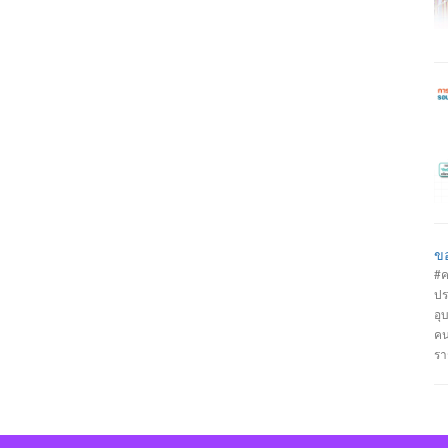
งา
21
สำ
วั
ขอ
#ค
ปร
อุ
คน
รา
วิ
#ป
รั
วิ