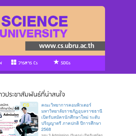
พ
วารสาร Cs
SDGs
่าวประชาสัมพันธ์ที่น่าสนใจ
คณะวิทยาการคอมพิวเตอร์
มหาวิทยาลัยราชภัฏอุบลราชธานี
เปิดรับสมัครนักศึกษาใหม่ ระดับ
ปริญญาตรี ภาคปกติ ปีการศึกษา
2568
รอบ 3 Admission (รับตรง) เปิดรับสมัคร