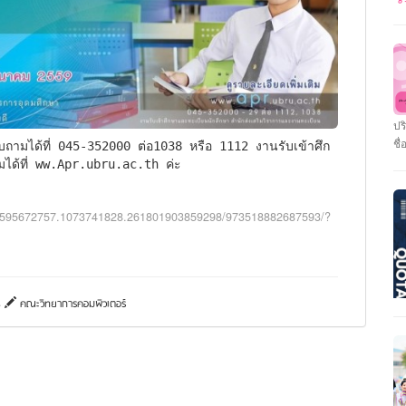
ระ
>>
หล
แอ
รา
รั
ปร
21
ชื่
ตร
รา
ิมได้ที่ ww.Apr.ubru.ac.th ค่ะ
รา
เป
โถ
ผู
00595672757.1073741828.261801903859298/973518882687593/?
มห
ตั
สถ
>>
4
คณะวิทยาการคอมพิวเตอร์
ใน
(T
มี
ที
สถ
แล
คอ
25
แล
แล