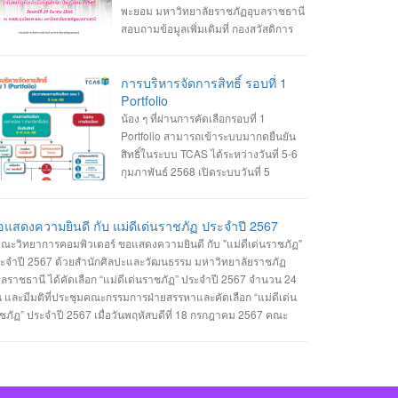
นรับเข้าศึกษา ฯ อาคารเรียนและปฏิบัติการ ชั้น 2 045-352-000 ต่อ
พะยอม มหาวิทยาลัยราชภัฏอุบลราชธานี
43 , 2147 หรือ 2144
สอบถามข้อมูลเพิ่มเติมที่ กองสวัสดิการ
นักงานอธิการบดี 045-352-000 ต่อ 1980
การบริหารจัดการสิทธิ์ รอบที่ 1
Portfolio
น้อง ๆ ที่ผ่านการคัดเลือกรอบที่ 1
Portfolio สามารถเข้าระบบมากดยืนยัน
สิทธิ์ในระบบ TCAS ได้ระหว่างวันที่ 5-6
กุมภาพันธ์ 2568 เปิดระบบวันที่ 5
กุมภาพันธ์ 2568 เวลา 09.00 น. ปิดระบบ
นที่ 6 กุมภาพันธ์ 2568 เวลา 23.59 น.
แสดงความยินดี กับ แม่ดีเด่นราชภัฏ ประจำปี 2567
ณะวิทยาการคอมพิวเตอร์ ขอแสดงความยินดี กับ "แม่ดีเด่นราชภัฏ"
ะจำปี 2567 ด้วยสำนักศิลปะและวัฒนธรรม มหาวิทยาลัยราชภัฏ
บลราชธานี ได้คัดเลือก “แม่ดีเด่นราชภัฏ” ประจำปี 2567 จำนวน 24
 และมีมติที่ประชุมคณะกรรมการฝ่ายสรรหาและคัดเลือก “แม่ดีเด่น
ชภัฏ” ประจำปี 2567 เมื่อวันพฤหัสบดีที่ 18 กรกฎาคม 2567 คณะ
ทยาการคอมพิวเตอร์ ได้รับรางวัลแม่ดีเด่นราชภัฏจำนวน 1 รางวัล คือ
ระเภทแม่ของนักศึกษาในมหาวิทยาลัยราชภัฏอุบลราชธานี นางเยาว
ตน์ พวงเพชร มารดาของ นางสาวรรินทิพย์ พวงเพชร นักศึกษาสาขา
ชาวิศวกรรมซอฟต์แวร์ คณะวิทยาการคอมพิวเตอร์ #คณะวิทยาการ