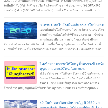
QUOTA โควตาพื้นที่ภาคตะวันออกเฉียงเหนือ (โรงเรียนในพื้นที่ฯและผู้มีภูมิลำเนา
ในพื้นที่ฯ) รับผู้ที่กำลังศึกษา หรือ สำเร็จการศึกษา ม.6 ปวช. กศน. (ใช้ GPAX 5-6
ภาคเรียน) ปวส.(ใช้GPAX 3-4 ภาคเรียน) รอบที่ 2/2 คณะวิทยาการคอมพิวเตอร์
#สาขาเทคโนโลยีมัลติมีเดียและแอนิมเชัน #สาขาวิทยาการคอมพิวเตอร์ #สาขา
วิศวกรรมซอฟต์แวร์ เปิดรับสมัครวันที่ 1-11 เมษายน 2566 สมัคร Online ผ่าน
เว็บไซต์ https://admission.ubru.ac.th/ รายละเอียด เกณฑ์ คุณสมบัติ การรับสมัคร
8 เทรนด์เทคโนโลยีใหม่ที่น่าจะมาในปี 2020
https://misdoc.ubru.ac.th/tcas.../anouncement2566_22_7.pdf ติดต่อสอบถาม
เทรนด์เทคโนโลยีใหม่แห่งปี 2020 โลกของเราจะก้าว
045-352-000 ต่อ 5601 หรือ 045-352-144, 045-352-147
ล้ำแค่ไหน จะมีอะไรทำให้ชีวิตของเราสะดวกขึ้นบ้าง
มาดูกันเลย เมื่อเวลาผ่านไป โลกเราก็จะยิ่งมีการ
พัฒนาในด้านเทคโนโลยีให้ก้าวล้ำมากขึ้นเรื่อย ๆ มีอุปกรณ์และเครื่องมือต่าง ๆ ที่
ทันสมัยให้ใช้งานทำให้ชีวิตมีความสะดวกสบายกันมากกว่าเดิม ส่งผลชีวิตประจำ
วันของคนยุคใหม่นั้นมีการเปลี่ยนแปลงไปเรื่อย ๆ ตามกาลเวลา และเนื่องจากเรา
กำลังจะก้าวเข้าสู่ปี 2020 ก็ถือว่าเป็นโอกาสดีที่เราจะได้มาคาดการณ์อนาคตกันว่า
ในปี 2020 นี้เราน่าจะได้เห็นเทคโนโลยีอะไรใหม่ ๆ เกิดขึ้นมาบ้าง ไปดูกันเลยกับ 8
ไฟเขียวสาขาขาดได้ใบครูชั่วคราว2ปี บอร์ด
เทรนด์เทคโนโลยีใหม่แห่งปี 2020 1. เครือข่ายมือถือ 5G เทคโนโลยี 5G ที่จะทำให้
คุรุสภา ลดกก.27คน-โละ กมว.
โลกของเราก้าวเข้าไปสู่ยุคของ Internet of Things โลกที่ทุกสิ่งทุกอย่างเชื่อมต่อ
ฟเขียว"สาขาขาด"ได้ใบครูชั่วคราว2ปี บอร์ดคุรุสภา
อินเทอร์เน็ต ซึ่งเครือข่าย 5G จะเริ่มถูกนำมาใช้งานกันแพร่หลายมากขึ้นทั้งในด้าน
"ลดกก.27คน-โละ กมว." หวังแก้ทุจริต เมื่อวันที่ 10
ของผู้ให้บริการเครือข่ายและด้านของแบรนด์มือถือที่เริ่มผลิตมือถือรองรับ 5G ออก
สิงหาคม นายชัยยศ อิ่มสุวรรณ์ รองปลัดกระทรวง
มากันมากขึ้นในปี 2020 นี้ เทคโนโลยี 5G นั้นจะมีการพัฒนาประสิทธิภาพจาก 4G
ศึกษาธิการ (ศธ.) ปฏิบัติหน้าที่เลขาธิการคุรุสภา เปิดเผยว่า ตามที่ประชุมคณะ
ในหลาย ๆ ด้าน ทั้งความเร็วสูงสุดที่มากกว่า รองรับจำนวนอุปกรณ์เชื่อมต่อในพื้นที่
กรรมการคุรุสภา มีพล.อ.ดาว์พงษ์ รัตนสุวรรณ รัฐมนตรีว่าการศธ. เป็นประธาน มีมติ
เดียวกันมากขึ้น มีความเสถียรในการเชื่อมต่อมากกว่าเดิม ประหยัดพลังงานมากขึ้น
เห็นชอบให้คุรุสภาปรับแก้ พ.ร.บ.สภาครูและบุคลากรทางการศึกษา พ.ศ.2546 นั้น
ตอบสนองได้เร็วขึ้น รวมทั้งการใช้งาน eSIM ก็จะแพร่หลายมากขึ้นด้วยเช่นกัน 2. AI
ขณะนี้คุรุสภาแก้ไขรายละเอียดและเตรียมเสนอร่างพ.ร.บ.สภาครูฯ ฉบับปรับปรุง ให้
40 อันดับมหาวิทยาลัยราชภัฏ ปี 2559 จาก
กับหุ่นยนต์ เทคโนโลยี AI นั้นเริ่มถูกนำมาใช้เป็นฟีเจอร์ต่าง ๆ ในมือถือมาสักระยะ
ที่ประชุมคณะกรรมการคุรุสภา พิจารณาในวันที่ 29 สิงหาคมนี้ โดยสาระสำคัญที่
ผลการจัดอันดับแบบ Webomatrics ทั่วโลก