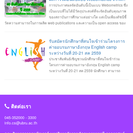
แล้ว และในปี 2020 นี้ก็น่าจะถูกนำไปใช้กับอุปกรณ์อื่น ๆ ที่จะช่วยทำงานแทนมนุษย์
ปรับแก้ จะมีปัญหาและอุปสรรคใน 2 ประเด็นใหญ่ คือ ภาพลักษณ์ของกรรมการคุรุ
การประกาศผลจัดอันดับนี้เป็นแบบ Webometrics ซึ่ง
ได้มากขึ้น เช่น โดรนหรือหุ่นยนต์ที่สามารถทำหน้าที่ส่งของหรือทำงานต่าง ๆ ได้
สภา ไม่ส่งผลต่อประสิทธิภาพการดำเนินงาน ตามภารกิจในฐานะสภาวิชาชีพอย่าง
เป็นแบบที่ไม่ได้มีวัตถุประสงค์ที่จะจัดอันดับคุณภาพ
ด้วยตัวเอง โดยไม่ต้องรอคำสั่งการจากมนุษย์ตลอดเวลา นอกจากนี้เครื่องใช้ไฟฟ้า
แต่จริง และมีการดำเนินงานในลักษณะทุจริตทางนโยบาย ซึ่งสาเหตุของปัญหา มา
ของสถาบันการศึกษาแต่อย่างใด แต่เป็นเพียงดัชนีชี้
ในบ้านและอุปกรณ์ต่าง ๆ ในชีวิตประจำวันที่เป็น IoT และมี AI ในตัวก็จะแพร่หลาย
จากสัดส่วนกรรมการคุรุสภาไม่สมดุล และมีที่มาไม่โปร่งใส รวมถึงยังมีความซ้ำ
วัดความสามารถในการผลิต web publications และความเป็น open access ของ
มากยิ่งขึ้นด้วยเช่นกัน 3. Automation ที่ล้ำกว่าเดิม Automation คือระบบอัตโนมัติที่
ซ้อน และไม่ชัดเจนในอำนาจหน้าที่ของคณะกรรมการคุรุสภา และคณะกรรมการ
มหาวิทยาลัยนั้นๆ ซึ่งเป็นการวัดผลงานทางวิชาการที่เผยแพร่บนอินเตอร์เน็ต นอก
ใช้อุปกรณ์หรือเครื่องจักรทำงานได้เองแทนมนุษย์ ซึ่งในปี 2020 เราอาจจะได้เห็นสิ่ง
มาตรฐานวิชาชีพ (กมว.) ดังนั้น จึงเสนอแนวทางแก้ไข โดยปรับลดสัดส่วนกรรมการ
เหนือจากการวัดด้วยดัชนีการตีพิมพ์ผลงานวิจัยและการอ้างอิงผลงานวิจัย แบบที่
เหล่านี้มาอำนวยความสะดวกในชีวิตประจำวันมากยิ่งขึ้น และใช้แรงงานมนุษย์
คุรุสภาให้เหมาะสม จาก 39 เหลือ 27 คน แต่ยังคงมีตัวแทนจากทุกภาคส่วนตาม
เรารู้จักกันดี ที่เรียกว่า bibliometric indicators เท่านั้น หรือมองอีกแง่หนึ่งก็คือ วัด
รับสมัครนักศึกษาที่สนใจเข้าร่วมโครงการ
น้อยลง เช่น ร้านขายของที่ไม่ต้องมีแคชเชียร์คอยเก็บเงิน ลูกค้าสามารถชำระเงิน
หลักของสภาวิชาชีพ เพิ่มอายุสูงสุดในคุณสมบัติของกรรมการไม่เกิน 70 ปี และยก
ความสามารถในการเป็น "มหาวิทยาลัยอิเล็กทรอนิกส์ (E-university)" นั่นเอง
ค่ายอบรมภาษาอังกฤษ English camp
ด้วยตัวเองผ่านเครื่องอัตโนมัติได้เลย 4. บริการสตรีมมิ่งอันดุเดือด ในปี 2020 นี้จะ
เลิกกมว. โดยเพิ่มคณะกรรมการจรรยาบรรณ ทำหน้าที่พิจารณาการประพฤติผิด
ระหว่างวันที่ 20-21 สค 2559
เริ่มมีการแข่งขันของบริการสตรีมมิ่งกันมากขึ้น ไม่ว่าจะเป็นบริการฟังเพลงหรือดู
จรรยาบรรณของวิชาชีพ และยกเว้นหน้าที่ของคณะกรรมการคุรุสภาในการ
ประชาสัมพันธ์เชิญชวนนักศึกษาที่สนใจเข้าร่วม
รายการทีวี ทั้งผู้ให้บริการรายเก่าอย่าง Spotify, Apple Music, Netflix และรายใหม่
พิจารณาจรรยาบรรณของวิชาชีพ อ่านต่อได้ที่: http://www.kruwandee.com/news-
โครงการค่ายอบรมภาษาอังกฤษ English camp
อย่าง Apple TV+ หรือ Disney+ รวมทั้งในวงการเกมก็ยังมี Google Stadia ที่เริ่มหัน
id32397.html
ระหว่างวันที่ 20-21 สค 2559 นักศึกษา สามารถ
มาผลักดันบริการเล่นเกมแบบสตรีมมิ่งแล้วเช่นกัน 5. สังคมไร้เงินสด ประเทศต่าง ๆ
ติดต่อรับใบสมัครเข้าร่วมโครงการได้ที่ 1.สาขาวิศวะกรรมซอฟต์แวร์ ติดต่อรับใบ
จะเริ่มหันมาใช้การชำระเงินซื้อของผ่านแอปฯ บนมือถือกันมากขึ้น ไม่จำเป็นต้องพก
สมัครได้ที่อาจารย์วิลาสินี กากแก้ว 2.สาขาการจัดการเทคโนโลยีสารสนเทศติดต่อ
เงินสด แค่สแกนในจอมือถือก็สามารถจ่ายเงินได้ทันที ทั้งรวดเร็วกว่าและและสะดวก
รับใบสมัครได้ที่อาจารย์อาจารย์ขนิษฐา อินทะแสง 3.สาขามัลติมีเดียและแอนิเมชัน
กว่าเดิม อย่างในประเทศจีนก็มี Alypay ที่เป็นแพลตฟอร์มให้ลูกค้าสามารถใช้ชำระ
เทคโนโลยีติดต่อรับใบสมัครได้ที่อาจารย์นิธินันท์ นาครินทร์ 4.สาขาวิทยาการ
เงินเมื่อซื้อของตามร้านค้าต่าง ๆ ได้ 6. วงการแพทย์ที่ล้ำมากขึ้น ในวงการทางการ
คอมพิวเตอร์ ติดต่อรับใบสมัครได้ที่อาจารย์ชัยวิชิต แก้วกลม และให้ส่งใบสมัคร
แพทย์อาจได้ใช้เทคโนโลยีใหม่ ๆ มาพัฒนาการรักษาผู้คนให้มีประสิทธิภาพมากยิ่ง
ติดต่อเรา
ภายในวันที่ 11 สค 2559 ครับ
ขึ้น อย่างเช่นการใช้เครื่องพิมพ์ 3 มิติ เพื่อสร้างอวัยวะต่าง ๆ ขึ้นมาใช้งานได้ รวมทั้ง
การใช้เครื่องมือถือสำหรับตรวจจับการทำงานต่าง ๆ ภายในร่างกายและเก็บข้อมูล
045-352000 - 3300
info.cs@ubru.ac.th
แบบดิจิทัล 7. จุดจบของสื่อสิ่งพิมพ์ ในช่วงยุคหลัง ๆ ที่ผู้คนหันมาใช้สมาร์ตโฟนและ
มีโลกโซเชียลให้สามารถเสพข้อมูลข่าวสารต่าง ๆ ได้อย่างสะดวกและรวดเร็วทันใจ