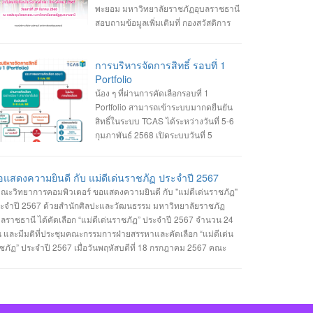
นรับเข้าศึกษา ฯ อาคารเรียนและปฏิบัติการ ชั้น 2 045-352-000 ต่อ
พะยอม มหาวิทยาลัยราชภัฏอุบลราชธานี
43 , 2147 หรือ 2144
สอบถามข้อมูลเพิ่มเติมที่ กองสวัสดิการ
นักงานอธิการบดี 045-352-000 ต่อ 1980
การบริหารจัดการสิทธิ์ รอบที่ 1
Portfolio
น้อง ๆ ที่ผ่านการคัดเลือกรอบที่ 1
Portfolio สามารถเข้าระบบมากดยืนยัน
สิทธิ์ในระบบ TCAS ได้ระหว่างวันที่ 5-6
กุมภาพันธ์ 2568 เปิดระบบวันที่ 5
กุมภาพันธ์ 2568 เวลา 09.00 น. ปิดระบบ
นที่ 6 กุมภาพันธ์ 2568 เวลา 23.59 น.
แสดงความยินดี กับ แม่ดีเด่นราชภัฏ ประจำปี 2567
ณะวิทยาการคอมพิวเตอร์ ขอแสดงความยินดี กับ "แม่ดีเด่นราชภัฏ"
ะจำปี 2567 ด้วยสำนักศิลปะและวัฒนธรรม มหาวิทยาลัยราชภัฏ
บลราชธานี ได้คัดเลือก “แม่ดีเด่นราชภัฏ” ประจำปี 2567 จำนวน 24
 และมีมติที่ประชุมคณะกรรมการฝ่ายสรรหาและคัดเลือก “แม่ดีเด่น
ชภัฏ” ประจำปี 2567 เมื่อวันพฤหัสบดีที่ 18 กรกฎาคม 2567 คณะ
ทยาการคอมพิวเตอร์ ได้รับรางวัลแม่ดีเด่นราชภัฏจำนวน 1 รางวัล คือ
ระเภทแม่ของนักศึกษาในมหาวิทยาลัยราชภัฏอุบลราชธานี นางเยาว
ตน์ พวงเพชร มารดาของ นางสาวรรินทิพย์ พวงเพชร นักศึกษาสาขา
ชาวิศวกรรมซอฟต์แวร์ คณะวิทยาการคอมพิวเตอร์ #คณะวิทยาการ