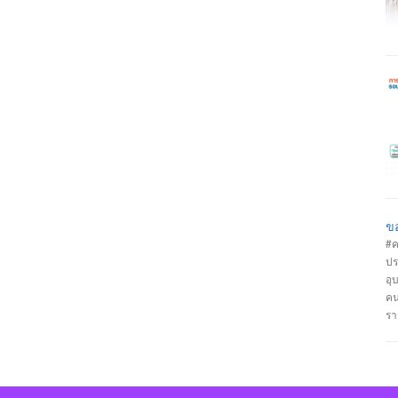
งา
21
สำ
วั
ขอ
#ค
ปร
อุ
คน
รา
วิ
#ป
รั
วิ