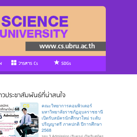
พ
วารสาร Cs
SDGs
่าวประชาสัมพันธ์ที่น่าสนใจ
คณะวิทยาการคอมพิวเตอร์
มหาวิทยาลัยราชภัฏอุบลราชธานี
เปิดรับสมัครนักศึกษาใหม่ ระดับ
ปริญญาตรี ภาคปกติ ปีการศึกษา
2568
รอบ 3 Admission (รับตรง) เปิดรับสมัคร