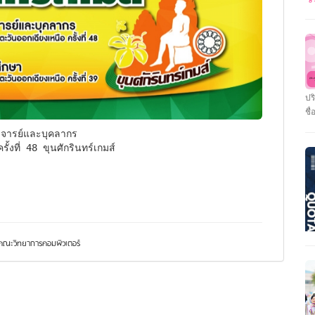
ระ
>>
หล
แอ
รา
รั
ปร
21
ชื่
ตร
รา
รา
เป
้งที่ 48 ขุนศักรินทร์เกมส์ 
โถ
ผู
มห
ตั
สถ
>>
ใน
ณะวิทยาการคอมพิวเตอร์
(T
มี
ที
สถ
แล
คอ
25
แล
แล