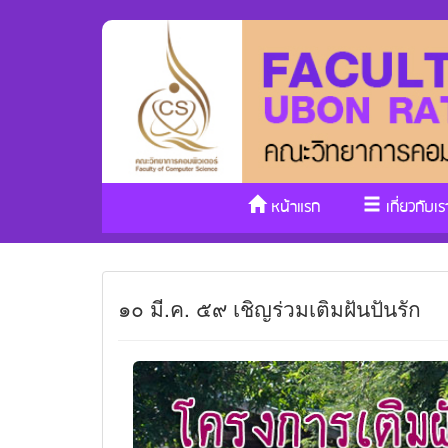
หน้าแรก
เกี่ยวกับเร
๑๐ มี.ค. ๕๙ เชิญร่วมเติมฝันปันรัก