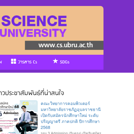
พ
วารสาร Cs
SDGs
่าวประชาสัมพันธ์ที่น่าสนใจ
คณะวิทยาการคอมพิวเตอร์
มหาวิทยาลัยราชภัฏอุบลราชธานี
เปิดรับสมัครนักศึกษาใหม่ ระดับ
ปริญญาตรี ภาคปกติ ปีการศึกษา
2568
รอบ 3 Admission (รับตรง) เปิดรับสมัคร