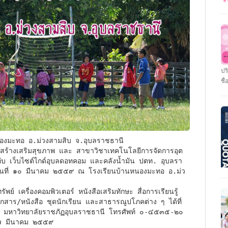
ระ
>>
หล
แอ
รา
รั
ปร
21
ชื่
ตร
รา
รา
เป
โถ
ผู
มห
ตั
สถ
ับ เว็บไซต์ไกด์อุบลดอทคอม และคลังน้ำมัน ปตท. อุบลรา
>>
ในวันที่ ๑๐ มีนาคม ๒๕๕๙ ณ โรงเรียนบ้านหนองมะทอ อ.ม่ว
ใน
(T
มี
ที
สถ
เอกสาร/หนังสือ ชุดนักเรียน และสาธารณูปโภคต่าง ๆ ได้ที่ 
แล
คอ
ี มหาวิทยาลัยราชภัฏอุบลราชธานี โทรศัพท์ ๐-๔๕๓๕-๒๐
25
แล
่ ๗ มีนาคม ๒๕๕๙
แล