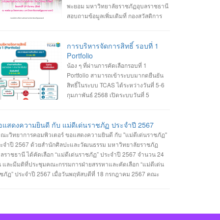
นรับเข้าศึกษา ฯ อาคารเรียนและปฏิบัติการ ชั้น 2 045-352-000 ต่อ
พะยอม มหาวิทยาลัยราชภัฏอุบลราชธานี
43 , 2147 หรือ 2144
สอบถามข้อมูลเพิ่มเติมที่ กองสวัสดิการ
นักงานอธิการบดี 045-352-000 ต่อ 1980
การบริหารจัดการสิทธิ์ รอบที่ 1
Portfolio
น้อง ๆ ที่ผ่านการคัดเลือกรอบที่ 1
Portfolio สามารถเข้าระบบมากดยืนยัน
สิทธิ์ในระบบ TCAS ได้ระหว่างวันที่ 5-6
กุมภาพันธ์ 2568 เปิดระบบวันที่ 5
กุมภาพันธ์ 2568 เวลา 09.00 น. ปิดระบบ
นที่ 6 กุมภาพันธ์ 2568 เวลา 23.59 น.
แสดงความยินดี กับ แม่ดีเด่นราชภัฏ ประจำปี 2567
ณะวิทยาการคอมพิวเตอร์ ขอแสดงความยินดี กับ "แม่ดีเด่นราชภัฏ"
ะจำปี 2567 ด้วยสำนักศิลปะและวัฒนธรรม มหาวิทยาลัยราชภัฏ
บลราชธานี ได้คัดเลือก “แม่ดีเด่นราชภัฏ” ประจำปี 2567 จำนวน 24
 และมีมติที่ประชุมคณะกรรมการฝ่ายสรรหาและคัดเลือก “แม่ดีเด่น
ชภัฏ” ประจำปี 2567 เมื่อวันพฤหัสบดีที่ 18 กรกฎาคม 2567 คณะ
ทยาการคอมพิวเตอร์ ได้รับรางวัลแม่ดีเด่นราชภัฏจำนวน 1 รางวัล คือ
ระเภทแม่ของนักศึกษาในมหาวิทยาลัยราชภัฏอุบลราชธานี นางเยาว
ตน์ พวงเพชร มารดาของ นางสาวรรินทิพย์ พวงเพชร นักศึกษาสาขา
ชาวิศวกรรมซอฟต์แวร์ คณะวิทยาการคอมพิวเตอร์ #คณะวิทยาการ