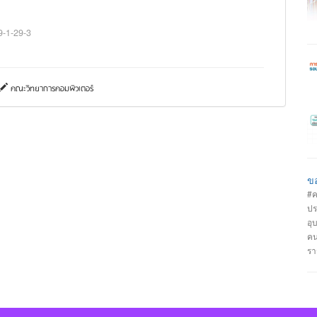
งา
21
9-1-29-3
สำ
คณะวิทยาการคอมพิวเตอร์
วั
ขอ
#ค
ปร
อุ
คน
รา
วิ
#ป
รั
วิ