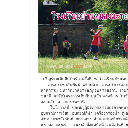
 เชิญร่วมเติมฝันปันรัก ครั้งที่ ๘ โรงเรียนบ้านหนองมะทอ อ.ม่วงสามสิบ จ.อุบลราชธานี

   งานประชาสัมพันธ์ พร้อมด้วย งานบริการและสร้างเสริมสุขภาพ และ สาขาวิชาเทคโนโลยีการจัดการอุต
สาหกรรม มหาวิทยาลัยราชภัฏอุบลราชธานี ร่วมก
ชธานี จะจัดโครงการเติมฝันปันรัก ครั้งที่ ๘ 
งสามสิบ จ.อุบลราชธานี 

    ในโอกาสนี้ ขอเชิญผู้มีจิตกุศลร่วมบริจาคทุนทรัพย์ เครื่องคอมพิวเตอร์ หนังสือเสริมทักษะ สื่อการเรียนรู้ 
อุปกรณ์การเรียน อุปกรณ์กีฬา เครื่องกรองน้ำ ตู้
งานประชาสัมพันธ์ กองกลาง สำนักงานอธิการบด
๐๐ ต่อ ๑๐๐๕ – ๑๐๐๘ ตั้งแต่บัดนี้ จนถึงวันที