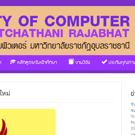
า
หลักสูตร/รับเข้าศึกษา
งานวิจัย
ประกันคุณภา
ใหม่
ข
ร
ซอ
รั
#ม
2/
แล