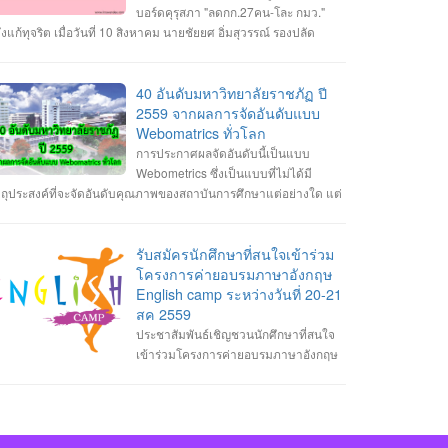
ให้โลกของเราก้าวเข้าไปสู่ยุคของ Internet of Things โลกที่ทุกสิ่งทุก
บอร์ดคุรุสภา "ลดกก.27คน-โละ กมว."
่างเชื่อมต่ออินเทอร์เน็ต ซึ่งเครือข่าย 5G จะเริ่มถูกนำมาใช้งานกัน
ังแก้ทุจริต เมื่อวันที่ 10 สิงหาคม นายชัยยศ อิ่มสุวรรณ์ รองปลัด
ร่หลายมากขึ้นทั้งในด้านของผู้ให้บริการเครือข่ายและด้านของ
ะทรวงศึกษาธิการ (ศธ.) ปฏิบัติหน้าที่เลขาธิการคุรุสภา เปิดเผยว่า
รนด์มือถือที่เริ่มผลิตมือถือรองรับ 5G ออกมากันมากขึ้นในปี 2020 นี้
มที่ประชุมคณะกรรมการคุรุสภา มีพล.อ.ดาว์พงษ์ รัตนสุวรรณ
คโนโลยี 5G นั้นจะมีการพัฒนาประสิทธิภาพจาก 4G ในหลาย ๆ ด้าน
ฐมนตรีว่าการศธ. เป็นประธาน มีมติเห็นชอบให้คุรุสภาปรับแก้
40 อันดับมหาวิทยาลัยราชภัฏ ปี
้งความเร็วสูงสุดที่มากกว่า รองรับจำนวนอุปกรณ์เชื่อมต่อในพื้นที่
ร.บ.สภาครูและบุคลากรทางการศึกษา พ.ศ.2546 นั้น ขณะนี้คุรุสภา
2559 จากผลการจัดอันดับแบบ
ียวกันมากขึ้น มีความเสถียรในการเชื่อมต่อมากกว่าเดิม ประหยัด
้ไขรายละเอียดและเตรียมเสนอร่างพ.ร.บ.สภาครูฯ ฉบับปรับปรุง ให้ที่
Webomatrics ทั่วโลก
ังงานมากขึ้น ตอบสนองได้เร็วขึ้น รวมทั้งการใช้งาน eSIM ก็จะแพร่
ะชุมคณะกรรมการคุรุสภา พิจารณาในวันที่ 29 สิงหาคมนี้ โดยสาระ
การประกาศผลจัดอันดับนี้เป็นแบบ
ายมากขึ้นด้วยเช่นกัน 2. AI กับหุ่นยนต์ เทคโนโลยี AI นั้นเริ่มถูกนำมา
คัญที่ปรับแก้ จะมีปัญหาและอุปสรรคใน 2 ประเด็นใหญ่ คือ ภาพ
Webometrics ซึ่งเป็นแบบที่ไม่ได้มี
้เป็นฟีเจอร์ต่าง ๆ ในมือถือมาสักระยะแล้ว และในปี 2020 นี้ก็น่าจะถูก
กษณ์ของกรรมการคุรุสภา ไม่ส่งผลต่อประสิทธิภาพการดำเนินงาน
ตถุประสงค์ที่จะจัดอันดับคุณภาพของสถาบันการศึกษาแต่อย่างใด แต่
ไปใช้กับอุปกรณ์อื่น ๆ ที่จะช่วยทำงานแทนมนุษย์ได้มากขึ้น เช่น โด
มภารกิจในฐานะสภาวิชาชีพอย่างแต่จริง และมีการดำเนินงานใน
็นเพียงดัชนีชี้วัดความสามารถในการผลิต web publications และ
หรือหุ่นยนต์ที่สามารถทำหน้าที่ส่งของหรือทำงานต่าง ๆ ได้ด้วยตัว
กษณะทุจริตทางนโยบาย ซึ่งสาเหตุของปัญหา มาจากสัดส่วนกรรมการ
ามเป็น open access ของมหาวิทยาลัยนั้นๆ ซึ่งเป็นการวัดผลงาน
ง โดยไม่ต้องรอคำสั่งการจากมนุษย์ตลอดเวลา นอกจากนี้เครื่องใช้
รุสภาไม่สมดุล และมีที่มาไม่โปร่งใส รวมถึงยังมีความซ้ำซ้อน และไม่
งวิชาการที่เผยแพร่บนอินเตอร์เน็ต นอกเหนือจากการวัดด้วยดัชนี
รับสมัครนักศึกษาที่สนใจเข้าร่วม
ฟ้าในบ้านและอุปกรณ์ต่าง ๆ ในชีวิตประจำวันที่เป็น IoT และมี AI ใน
ดเจนในอำนาจหน้าที่ของคณะกรรมการคุรุสภา และคณะกรรมการ
รตีพิมพ์ผลงานวิจัยและการอ้างอิงผลงานวิจัย แบบที่เรารู้จักกันดี ที่
โครงการค่ายอบรมภาษาอังกฤษ
วก็จะแพร่หลายมากยิ่งขึ้นด้วยเช่นกัน 3. Automation ที่ล้ำกว่าเดิม
ตรฐานวิชาชีพ (กมว.) ดังนั้น จึงเสนอแนวทางแก้ไข โดยปรับลด
ียกว่า bibliometric indicators เท่านั้น หรือมองอีกแง่หนึ่งก็คือ วัด
English camp ระหว่างวันที่ 20-21
tomation คือระบบอัตโนมัติที่ใช้อุปกรณ์หรือเครื่องจักรทำงานได้เอง
ดส่วนกรรมการคุรุสภาให้เหมาะสม จาก 39 เหลือ 27 คน แต่ยังคงมี
ามสามารถในการเป็น "มหาวิทยาลัยอิเล็กทรอนิกส์ (E-university)"
สค 2559
นมนุษย์ ซึ่งในปี 2020 เราอาจจะได้เห็นสิ่งเหล่านี้มาอำนวยความ
วแทนจากทุกภาคส่วนตามหลักของสภาวิชาชีพ เพิ่มอายุสูงสุดใน
่นเอง
ประชาสัมพันธ์เชิญชวนนักศึกษาที่สนใจ
ดวกในชีวิตประจำวันมากยิ่งขึ้น และใช้แรงงานมนุษย์น้อยลง เช่น
ณสมบัติของกรรมการไม่เกิน 70 ปี และยกเลิกกมว. โดยเพิ่มคณะ
เข้าร่วมโครงการค่ายอบรมภาษาอังกฤษ
านขายของที่ไม่ต้องมีแคชเชียร์คอยเก็บเงิน ลูกค้าสามารถชำระเงิน
รมการจรรยาบรรณ ทำหน้าที่พิจารณาการประพฤติผิดจรรยาบรรณ
glish camp ระหว่างวันที่ 20-21 สค 2559 นักศึกษา สามารถติดต่อ
วยตัวเองผ่านเครื่องอัตโนมัติได้เลย 4. บริการสตรีมมิ่งอันดุเดือด ในปี
งวิชาชีพ และยกเว้นหน้าที่ของคณะกรรมการคุรุสภาในการพิจารณา
บใบสมัครเข้าร่วมโครงการได้ที่ 1.สาขาวิศวะกรรมซอฟต์แวร์ ติดต่อ
20 นี้จะเริ่มมีการแข่งขันของบริการสตรีมมิ่งกันมากขึ้น ไม่ว่าจะเป็น
รยาบรรณของวิชาชีพ อ่านต่อได้ที่:
บใบสมัครได้ที่อาจารย์วิลาสินี กากแก้ว 2.สาขาการจัดการเทคโนโลยี
ิการฟังเพลงหรือดูรายการทีวี ทั้งผู้ให้บริการรายเก่าอย่าง Spotify,
tp://www.kruwandee.com/news-id32397.html
รสนเทศติดต่อรับใบสมัครได้ที่อาจารย์อาจารย์ขนิษฐา อินทะแสง