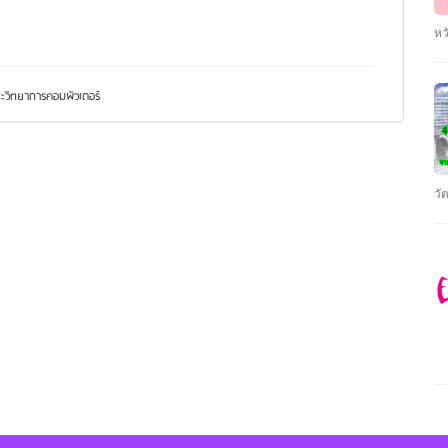
ทำ
อย
หว
แพ
กร
แบ
ตา
เท
รั
วิทยาการคอมพิวเตอร์
ทั
พ.
เด
แก
พล
ปร
หล
สำ
ใช
ลั
วั
นำ
ตา
เป
รน
ลั
คว
เอ
คุ
ทา
ไฟ
ชั
กา
ตั
มา
เร
Au
สั
คว
แท
ตั
นั
สะ
คุ
ร้
กร
En
ด้
ขอ
รั
20
จร
รั
บร
ht
สา