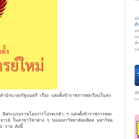
ปว
เป
ht
ป
สม
ศ
ปร
รอ
ที
ม.
เร
มั
วิ
On
คุ
ht
สอ
ชี
กา
เค
มา
า มีพระบรมราชโองการโปรดเกล้า ฯ แต่งตั้งข้าราชการพลเ
เร
จารย์ ในสาขาวิชาต่าง ๆ ของมหาวิทยาลัยมหิดล มหาวิทย
เป
 ราย ดังนี้
ได
เท