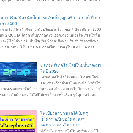
ช. กศน. (ใช้ GPAX 5-6 ภาคเรียน) ปวส.(ใช้GPAX 3-4 ภาคเรียน)
ิดรับสมัครวันที่ 1 - 11 เมษายน 2566 สมัคร Online ผ่านเว็บไซต์
tps://admission.ubru.ac.th/ รายละเอียด เกณฑ์ คุณสมบัติ การรับ
ระกาศรับสมัครนักศึกษาระดับปริญญาตรี ภาคปกติ ปีการ
ัคร https://misdoc.ubru.ac.th/tcas.../anouncement2566_21_3.pdf
ึกษา 2566
ะกาศรับสมัครนักศึกษาระดับปริญญาตรี ภาคปกติ ปีการศึกษา 2566
บที่ 2 QUOTA โควตาพื้นที่ภาคตะวันออกเฉียงเหนือ (โรงเรียนในพื้น
่ฯและผู้มีภูมิลำเนาในพื้นที่ฯ) รับผู้ที่กำลังศึกษา หรือ สำเร็จการศึกษา
6 ปวช. กศน. (ใช้ GPAX 5-6 ภาคเรียน) ปวส.(ใช้GPAX 3-4 ภาค
ียน) รอบที่ 2/2 คณะวิทยาการคอมพิวเตอร์ #สาขาเทคโนโลยี
ลติมีเดียและแอนิมเชัน #สาขาวิทยาการคอมพิวเตอร์ #สาขา
ศวกรรมซอฟต์แวร์ เปิดรับสมัครวันที่ 1-11 เมษายน 2566 สมัคร
8 เทรนด์เทคโนโลยีใหม่ที่น่าจะมา
line ผ่านเว็บไซต์ https://admission.ubru.ac.th/ รายละเอียด เกณฑ์
ในปี 2020
ณสมบัติ การรับสมัคร
เทรนด์เทคโนโลยีใหม่แห่งปี 2020 โลก
tps://misdoc.ubru.ac.th/tcas.../anouncement2566_22_7.pdf ติดต่อ
ของเราจะก้าวล้ำแค่ไหน จะมีอะไรทำให้
บถาม 045-352-000 ต่อ 5601 หรือ 045-352-144, 045-352-147
วิตของเราสะดวกขึ้นบ้าง มาดูกันเลย เมื่อเวลาผ่านไป โลกเราก็จะยิ่งมี
รพัฒนาในด้านเทคโนโลยีให้ก้าวล้ำมากขึ้นเรื่อย ๆ มีอุปกรณ์และ
รื่องมือต่าง ๆ ที่ทันสมัยให้ใช้งานทำให้ชีวิตมีความสะดวกสบายกัน
กกว่าเดิม ส่งผลชีวิตประจำวันของคนยุคใหม่นั้นมีการเปลี่ยนแปลงไป
ื่อย ๆ ตามกาลเวลา และเนื่องจากเรากำลังจะก้าวเข้าสู่ปี 2020 ก็ถือว่า
ไฟเขียวสาขาขาดได้ใบครู
็นโอกาสดีที่เราจะได้มาคาดการณ์อนาคตกันว่าในปี 2020 นี้เราน่าจะ
ชั่วคราว2ปี บอร์ดคุรุสภา
้เห็นเทคโนโลยีอะไรใหม่ ๆ เกิดขึ้นมาบ้าง ไปดูกันเลยกับ 8 เทรนด์
ลดกก.27คน-โละ กมว.
คโนโลยีใหม่แห่งปี 2020 1. เครือข่ายมือถือ 5G เทคโนโลยี 5G ที่จะ
ฟเขียว"สาขาขาด"ได้ใบครูชั่วคราว2ปี