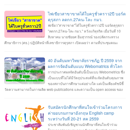
วันของคนยุคใหม่นั้นมีการเปลี่ยนแปลงไปเรื่อย ๆ ตามกาลเวลา และเนื่องจากเรา
กำลังจะก้าวเข้าสู่ปี 2020 ก็ถือว่าเป็นโอกาสดีที่เราจะได้มาคาดการณ์อนาคตกันว่า
ในปี 2020 นี้เราน่าจะได้เห็นเทคโนโลยีอะไรใหม่ ๆ เกิดขึ้นมาบ้าง ไปดูกันเลยกับ 8
ไฟเขียวสาขาขาดได้ใบครูชั่วคราว2ปี บอร์ด
เทรนด์เทคโนโลยีใหม่แห่งปี 2020 1. เครือข่ายมือถือ 5G เทคโนโลยี 5G ที่จะทำให้
คุรุสภา ลดกก.27คน-โละ กมว.
โลกของเราก้าวเข้าไปสู่ยุคของ Internet of Things โลกที่ทุกสิ่งทุกอย่างเชื่อมต่อ
ฟเขียว"สาขาขาด"ได้ใบครูชั่วคราว2ปี บอร์ดคุรุสภา
อินเทอร์เน็ต ซึ่งเครือข่าย 5G จะเริ่มถูกนำมาใช้งานกันแพร่หลายมากขึ้นทั้งในด้าน
"ลดกก.27คน-โละ กมว." หวังแก้ทุจริต เมื่อวันที่ 10
ของผู้ให้บริการเครือข่ายและด้านของแบรนด์มือถือที่เริ่มผลิตมือถือรองรับ 5G ออก
สิงหาคม นายชัยยศ อิ่มสุวรรณ์ รองปลัดกระทรวง
มากันมากขึ้นในปี 2020 นี้ เทคโนโลยี 5G นั้นจะมีการพัฒนาประสิทธิภาพจาก 4G
ศึกษาธิการ (ศธ.) ปฏิบัติหน้าที่เลขาธิการคุรุสภา เปิดเผยว่า ตามที่ประชุมคณะ
ในหลาย ๆ ด้าน ทั้งความเร็วสูงสุดที่มากกว่า รองรับจำนวนอุปกรณ์เชื่อมต่อในพื้นที่
กรรมการคุรุสภา มีพล.อ.ดาว์พงษ์ รัตนสุวรรณ รัฐมนตรีว่าการศธ. เป็นประธาน มีมติ
เดียวกันมากขึ้น มีความเสถียรในการเชื่อมต่อมากกว่าเดิม ประหยัดพลังงานมากขึ้น
เห็นชอบให้คุรุสภาปรับแก้ พ.ร.บ.สภาครูและบุคลากรทางการศึกษา พ.ศ.2546 นั้น
ตอบสนองได้เร็วขึ้น รวมทั้งการใช้งาน eSIM ก็จะแพร่หลายมากขึ้นด้วยเช่นกัน 2. AI
ขณะนี้คุรุสภาแก้ไขรายละเอียดและเตรียมเสนอร่างพ.ร.บ.สภาครูฯ ฉบับปรับปรุง ให้
40 อันดับมหาวิทยาลัยราชภัฏ ปี 2559 จาก
กับหุ่นยนต์ เทคโนโลยี AI นั้นเริ่มถูกนำมาใช้เป็นฟีเจอร์ต่าง ๆ ในมือถือมาสักระยะ
ที่ประชุมคณะกรรมการคุรุสภา พิจารณาในวันที่ 29 สิงหาคมนี้ โดยสาระสำคัญที่
ผลการจัดอันดับแบบ Webomatrics ทั่วโลก
แล้ว และในปี 2020 นี้ก็น่าจะถูกนำไปใช้กับอุปกรณ์อื่น ๆ ที่จะช่วยทำงานแทนมนุษย์
ปรับแก้ จะมีปัญหาและอุปสรรคใน 2 ประเด็นใหญ่ คือ ภาพลักษณ์ของกรรมการคุรุ
การประกาศผลจัดอันดับนี้เป็นแบบ Webometrics ซึ่ง
ได้มากขึ้น เช่น โดรนหรือหุ่นยนต์ที่สามารถทำหน้าที่ส่งของหรือทำงานต่าง ๆ ได้
สภา ไม่ส่งผลต่อประสิทธิภาพการดำเนินงาน ตามภารกิจในฐานะสภาวิชาชีพอย่าง
เป็นแบบที่ไม่ได้มีวัตถุประสงค์ที่จะจัดอันดับคุณภาพ
ด้วยตัวเอง โดยไม่ต้องรอคำสั่งการจากมนุษย์ตลอดเวลา นอกจากนี้เครื่องใช้ไฟฟ้า
แต่จริง และมีการดำเนินงานในลักษณะทุจริตทางนโยบาย ซึ่งสาเหตุของปัญหา มา
ของสถาบันการศึกษาแต่อย่างใด แต่เป็นเพียงดัชนีชี้
ในบ้านและอุปกรณ์ต่าง ๆ ในชีวิตประจำวันที่เป็น IoT และมี AI ในตัวก็จะแพร่หลาย
จากสัดส่วนกรรมการคุรุสภาไม่สมดุล และมีที่มาไม่โปร่งใส รวมถึงยังมีความซ้ำ
วัดความสามารถในการผลิต web publications และความเป็น open access ของ
มากยิ่งขึ้นด้วยเช่นกัน 3. Automation ที่ล้ำกว่าเดิม Automation คือระบบอัตโนมัติที่
ซ้อน และไม่ชัดเจนในอำนาจหน้าที่ของคณะกรรมการคุรุสภา และคณะกรรมการ
มหาวิทยาลัยนั้นๆ ซึ่งเป็นการวัดผลงานทางวิชาการที่เผยแพร่บนอินเตอร์เน็ต นอก
ใช้อุปกรณ์หรือเครื่องจักรทำงานได้เองแทนมนุษย์ ซึ่งในปี 2020 เราอาจจะได้เห็นสิ่ง
มาตรฐานวิชาชีพ (กมว.) ดังนั้น จึงเสนอแนวทางแก้ไข โดยปรับลดสัดส่วนกรรมการ
เหนือจากการวัดด้วยดัชนีการตีพิมพ์ผลงานวิจัยและการอ้างอิงผลงานวิจัย แบบที่
เหล่านี้มาอำนวยความสะดวกในชีวิตประจำวันมากยิ่งขึ้น และใช้แรงงานมนุษย์
คุรุสภาให้เหมาะสม จาก 39 เหลือ 27 คน แต่ยังคงมีตัวแทนจากทุกภาคส่วนตาม
เรารู้จักกันดี ที่เรียกว่า bibliometric indicators เท่านั้น หรือมองอีกแง่หนึ่งก็คือ วัด
รับสมัครนักศึกษาที่สนใจเข้าร่วมโครงการ
น้อยลง เช่น ร้านขายของที่ไม่ต้องมีแคชเชียร์คอยเก็บเงิน ลูกค้าสามารถชำระเงิน
หลักของสภาวิชาชีพ เพิ่มอายุสูงสุดในคุณสมบัติของกรรมการไม่เกิน 70 ปี และยก
ความสามารถในการเป็น "มหาวิทยาลัยอิเล็กทรอนิกส์ (E-university)" นั่นเอง
ค่ายอบรมภาษาอังกฤษ English camp
ด้วยตัวเองผ่านเครื่องอัตโนมัติได้เลย 4. บริการสตรีมมิ่งอันดุเดือด ในปี 2020 นี้จะ
เลิกกมว. โดยเพิ่มคณะกรรมการจรรยาบรรณ ทำหน้าที่พิจารณาการประพฤติผิด
ระหว่างวันที่ 20-21 สค 2559
เริ่มมีการแข่งขันของบริการสตรีมมิ่งกันมากขึ้น ไม่ว่าจะเป็นบริการฟังเพลงหรือดู
จรรยาบรรณของวิชาชีพ และยกเว้นหน้าที่ของคณะกรรมการคุรุสภาในการ
ประชาสัมพันธ์เชิญชวนนักศึกษาที่สนใจเข้าร่วม
รายการทีวี ทั้งผู้ให้บริการรายเก่าอย่าง Spotify, Apple Music, Netflix และรายใหม่
พิจารณาจรรยาบรรณของวิชาชีพ อ่านต่อได้ที่: http://www.kruwandee.com/news-