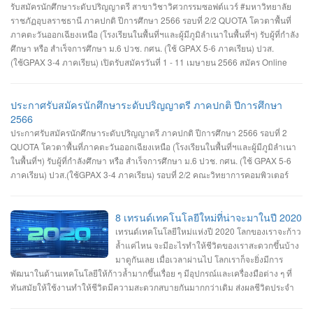
รับสมัครนักศึกษาระดับปริญญาตรี สาขาวิชาวิศวกรรมซอฟต์แวร์ #มหาวิทยาลัย
ราชภัฏอุบลราชธานี ภาคปกติ ปีการศึกษา 2566 รอบที่ 2/2 QUOTA โควตาพื้นที่
ภาคตะวันออกเฉียงเหนือ (โรงเรียนในพื้นที่ฯและผู้มีภูมิลำเนาในพื้นที่ฯ) รับผู้ที่กำลัง
ศึกษา หรือ สำเร็จการศึกษา ม.6 ปวช. กศน. (ใช้ GPAX 5-6 ภาคเรียน) ปวส.
(ใช้GPAX 3-4 ภาคเรียน) เปิดรับสมัครวันที่ 1 - 11 เมษายน 2566 สมัคร Online
ผ่านเว็บไซต์ https://admission.ubru.ac.th/ รายละเอียด เกณฑ์ คุณสมบัติ การรับ
สมัคร https://misdoc.ubru.ac.th/tcas.../anouncement2566_21_3.pdf
ประกาศรับสมัครนักศึกษาระดับปริญญาตรี ภาคปกติ ปีการศึกษา
2566
ประกาศรับสมัครนักศึกษาระดับปริญญาตรี ภาคปกติ ปีการศึกษา 2566 รอบที่ 2
QUOTA โควตาพื้นที่ภาคตะวันออกเฉียงเหนือ (โรงเรียนในพื้นที่ฯและผู้มีภูมิลำเนา
ในพื้นที่ฯ) รับผู้ที่กำลังศึกษา หรือ สำเร็จการศึกษา ม.6 ปวช. กศน. (ใช้ GPAX 5-6
ภาคเรียน) ปวส.(ใช้GPAX 3-4 ภาคเรียน) รอบที่ 2/2 คณะวิทยาการคอมพิวเตอร์
#สาขาเทคโนโลยีมัลติมีเดียและแอนิมเชัน #สาขาวิทยาการคอมพิวเตอร์ #สาขา
วิศวกรรมซอฟต์แวร์ เปิดรับสมัครวันที่ 1-11 เมษายน 2566 สมัคร Online ผ่าน
เว็บไซต์ https://admission.ubru.ac.th/ รายละเอียด เกณฑ์ คุณสมบัติ การรับสมัคร
8 เทรนด์เทคโนโลยีใหม่ที่น่าจะมาในปี 2020
https://misdoc.ubru.ac.th/tcas.../anouncement2566_22_7.pdf ติดต่อสอบถาม
เทรนด์เทคโนโลยีใหม่แห่งปี 2020 โลกของเราจะก้าว
045-352-000 ต่อ 5601 หรือ 045-352-144, 045-352-147
ล้ำแค่ไหน จะมีอะไรทำให้ชีวิตของเราสะดวกขึ้นบ้าง
มาดูกันเลย เมื่อเวลาผ่านไป โลกเราก็จะยิ่งมีการ
พัฒนาในด้านเทคโนโลยีให้ก้าวล้ำมากขึ้นเรื่อย ๆ มีอุปกรณ์และเครื่องมือต่าง ๆ ที่
ทันสมัยให้ใช้งานทำให้ชีวิตมีความสะดวกสบายกันมากกว่าเดิม ส่งผลชีวิตประจำ
วันของคนยุคใหม่นั้นมีการเปลี่ยนแปลงไปเรื่อย ๆ ตามกาลเวลา และเนื่องจากเรา