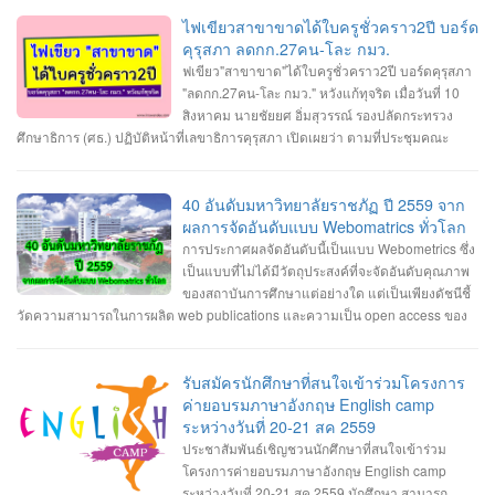
กำลังจะก้าวเข้าสู่ปี 2020 ก็ถือว่าเป็นโอกาสดีที่เราจะได้มาคาดการณ์อนาคตกันว่า
ในปี 2020 นี้เราน่าจะได้เห็นเทคโนโลยีอะไรใหม่ ๆ เกิดขึ้นมาบ้าง ไปดูกันเลยกับ 8
ไฟเขียวสาขาขาดได้ใบครูชั่วคราว2ปี บอร์ด
เทรนด์เทคโนโลยีใหม่แห่งปี 2020 1. เครือข่ายมือถือ 5G เทคโนโลยี 5G ที่จะทำให้
คุรุสภา ลดกก.27คน-โละ กมว.
โลกของเราก้าวเข้าไปสู่ยุคของ Internet of Things โลกที่ทุกสิ่งทุกอย่างเชื่อมต่อ
ฟเขียว"สาขาขาด"ได้ใบครูชั่วคราว2ปี บอร์ดคุรุสภา
อินเทอร์เน็ต ซึ่งเครือข่าย 5G จะเริ่มถูกนำมาใช้งานกันแพร่หลายมากขึ้นทั้งในด้าน
"ลดกก.27คน-โละ กมว." หวังแก้ทุจริต เมื่อวันที่ 10
ของผู้ให้บริการเครือข่ายและด้านของแบรนด์มือถือที่เริ่มผลิตมือถือรองรับ 5G ออก
สิงหาคม นายชัยยศ อิ่มสุวรรณ์ รองปลัดกระทรวง
มากันมากขึ้นในปี 2020 นี้ เทคโนโลยี 5G นั้นจะมีการพัฒนาประสิทธิภาพจาก 4G
ศึกษาธิการ (ศธ.) ปฏิบัติหน้าที่เลขาธิการคุรุสภา เปิดเผยว่า ตามที่ประชุมคณะ
ในหลาย ๆ ด้าน ทั้งความเร็วสูงสุดที่มากกว่า รองรับจำนวนอุปกรณ์เชื่อมต่อในพื้นที่
กรรมการคุรุสภา มีพล.อ.ดาว์พงษ์ รัตนสุวรรณ รัฐมนตรีว่าการศธ. เป็นประธาน มีมติ
เดียวกันมากขึ้น มีความเสถียรในการเชื่อมต่อมากกว่าเดิม ประหยัดพลังงานมากขึ้น
เห็นชอบให้คุรุสภาปรับแก้ พ.ร.บ.สภาครูและบุคลากรทางการศึกษา พ.ศ.2546 นั้น
ตอบสนองได้เร็วขึ้น รวมทั้งการใช้งาน eSIM ก็จะแพร่หลายมากขึ้นด้วยเช่นกัน 2. AI
ขณะนี้คุรุสภาแก้ไขรายละเอียดและเตรียมเสนอร่างพ.ร.บ.สภาครูฯ ฉบับปรับปรุง ให้
40 อันดับมหาวิทยาลัยราชภัฏ ปี 2559 จาก
กับหุ่นยนต์ เทคโนโลยี AI นั้นเริ่มถูกนำมาใช้เป็นฟีเจอร์ต่าง ๆ ในมือถือมาสักระยะ
ที่ประชุมคณะกรรมการคุรุสภา พิจารณาในวันที่ 29 สิงหาคมนี้ โดยสาระสำคัญที่
ผลการจัดอันดับแบบ Webomatrics ทั่วโลก
แล้ว และในปี 2020 นี้ก็น่าจะถูกนำไปใช้กับอุปกรณ์อื่น ๆ ที่จะช่วยทำงานแทนมนุษย์
ปรับแก้ จะมีปัญหาและอุปสรรคใน 2 ประเด็นใหญ่ คือ ภาพลักษณ์ของกรรมการคุรุ
การประกาศผลจัดอันดับนี้เป็นแบบ Webometrics ซึ่ง
ได้มากขึ้น เช่น โดรนหรือหุ่นยนต์ที่สามารถทำหน้าที่ส่งของหรือทำงานต่าง ๆ ได้
สภา ไม่ส่งผลต่อประสิทธิภาพการดำเนินงาน ตามภารกิจในฐานะสภาวิชาชีพอย่าง
เป็นแบบที่ไม่ได้มีวัตถุประสงค์ที่จะจัดอันดับคุณภาพ
ด้วยตัวเอง โดยไม่ต้องรอคำสั่งการจากมนุษย์ตลอดเวลา นอกจากนี้เครื่องใช้ไฟฟ้า
แต่จริง และมีการดำเนินงานในลักษณะทุจริตทางนโยบาย ซึ่งสาเหตุของปัญหา มา
ของสถาบันการศึกษาแต่อย่างใด แต่เป็นเพียงดัชนีชี้
ในบ้านและอุปกรณ์ต่าง ๆ ในชีวิตประจำวันที่เป็น IoT และมี AI ในตัวก็จะแพร่หลาย
จากสัดส่วนกรรมการคุรุสภาไม่สมดุล และมีที่มาไม่โปร่งใส รวมถึงยังมีความซ้ำ
วัดความสามารถในการผลิต web publications และความเป็น open access ของ
มากยิ่งขึ้นด้วยเช่นกัน 3. Automation ที่ล้ำกว่าเดิม Automation คือระบบอัตโนมัติที่
ซ้อน และไม่ชัดเจนในอำนาจหน้าที่ของคณะกรรมการคุรุสภา และคณะกรรมการ
มหาวิทยาลัยนั้นๆ ซึ่งเป็นการวัดผลงานทางวิชาการที่เผยแพร่บนอินเตอร์เน็ต นอก
ใช้อุปกรณ์หรือเครื่องจักรทำงานได้เองแทนมนุษย์ ซึ่งในปี 2020 เราอาจจะได้เห็นสิ่ง
มาตรฐานวิชาชีพ (กมว.) ดังนั้น จึงเสนอแนวทางแก้ไข โดยปรับลดสัดส่วนกรรมการ
เหนือจากการวัดด้วยดัชนีการตีพิมพ์ผลงานวิจัยและการอ้างอิงผลงานวิจัย แบบที่
เหล่านี้มาอำนวยความสะดวกในชีวิตประจำวันมากยิ่งขึ้น และใช้แรงงานมนุษย์
คุรุสภาให้เหมาะสม จาก 39 เหลือ 27 คน แต่ยังคงมีตัวแทนจากทุกภาคส่วนตาม
เรารู้จักกันดี ที่เรียกว่า bibliometric indicators เท่านั้น หรือมองอีกแง่หนึ่งก็คือ วัด
รับสมัครนักศึกษาที่สนใจเข้าร่วมโครงการ
น้อยลง เช่น ร้านขายของที่ไม่ต้องมีแคชเชียร์คอยเก็บเงิน ลูกค้าสามารถชำระเงิน
หลักของสภาวิชาชีพ เพิ่มอายุสูงสุดในคุณสมบัติของกรรมการไม่เกิน 70 ปี และยก
ความสามารถในการเป็น "มหาวิทยาลัยอิเล็กทรอนิกส์ (E-university)" นั่นเอง
ค่ายอบรมภาษาอังกฤษ English camp
ด้วยตัวเองผ่านเครื่องอัตโนมัติได้เลย 4. บริการสตรีมมิ่งอันดุเดือด ในปี 2020 นี้จะ
เลิกกมว. โดยเพิ่มคณะกรรมการจรรยาบรรณ ทำหน้าที่พิจารณาการประพฤติผิด
ระหว่างวันที่ 20-21 สค 2559
เริ่มมีการแข่งขันของบริการสตรีมมิ่งกันมากขึ้น ไม่ว่าจะเป็นบริการฟังเพลงหรือดู
จรรยาบรรณของวิชาชีพ และยกเว้นหน้าที่ของคณะกรรมการคุรุสภาในการ
ประชาสัมพันธ์เชิญชวนนักศึกษาที่สนใจเข้าร่วม
รายการทีวี ทั้งผู้ให้บริการรายเก่าอย่าง Spotify, Apple Music, Netflix และรายใหม่
พิจารณาจรรยาบรรณของวิชาชีพ อ่านต่อได้ที่: http://www.kruwandee.com/news-
โครงการค่ายอบรมภาษาอังกฤษ English camp
อย่าง Apple TV+ หรือ Disney+ รวมทั้งในวงการเกมก็ยังมี Google Stadia ที่เริ่มหัน
id32397.html
ระหว่างวันที่ 20-21 สค 2559 นักศึกษา สามารถ