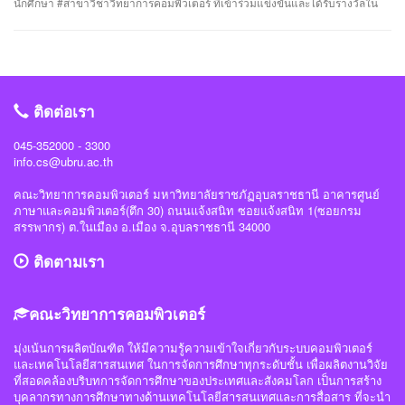
นักศึกษา #สาขาวิชาวิทยาการคอมพิวเตอร์ ที่เข้าร่วมแข่งขันและได้รับรางวัลใน
รักษาความมั่นคงปลอดภัยไซเบอร์แห่งชาติ(สกมช) #NCSACTFBootCamp2025
“การแข่งขัน SWU Capture the Flag Competition 2025” เมื่อวันที่ 1 และ 8
#สถาบันวิชาการความมั่นคงปลอดภัยไซเบอร์แห่งชาติ #สำนักวิชาการความมั่นคง
กรกฎาคม 2568 (จัดการแข่งขันในรูปแบบออนไลน์ ) #รางวัลชมเชย ทีม Don’t
ปลอดภัยไซเบอร์ #วิทย์คอมราชภัฏอุบล #ComSciUBRU #คณะวิทยาการ
know Everything นายชัยวัฒน์ ชัยฤทธิ์ นายอาทิตย์ สายกนก นายสุริยา ขันทา จาก
คอมพิวเตอร์ #มหาวิทยาลัยราชภัฏอุบลราชธานี
24 สถาบันการศึกษา รวมทีมมาเข้าร่วมทำการแข่งขันในโครงการจำนวน 60 ทีม
#วิทย์คอมราชภัฏอุบล #ComSciUBRU #คณะวิทยาการคอมพิวเตอร์
ติดต่อเรา
#มหาวิทยาลัยราชภัฏอุบลราชธานี
045-352000 - 3300
info.cs@ubru.ac.th
คณะวิทยาการคอมพิวเตอร์ มหาวิทยาลัยราชภัฏอุบลราชธานี อาคารศูนย์
ภาษาและคอมพิวเตอร์(ตึก 30) ถนนแจ้งสนิท ซอยแจ้งสนิท 1(ซอยกรม
สรรพากร) ต.ในเมือง อ.เมือง จ.อุบลราชธานี 34000
ติดตามเรา
คณะวิทยาการคอมพิวเตอร์
มุ่งเน้นการผลิตบัณฑิต ให้มีความรู้ความเข้าใจเกี่ยวกับระบบคอมพิวเตอร์
และเทคโนโลยีสารสนเทศ ในการจัดการศึกษาทุกระดับชั้น เพื่อผลิตงานวิจัย
ที่สอดคล้องบริบทการจัดการศึกษาของประเทศและสังคมโลก เป็นการสร้าง
บุคลากรทางการศึกษาทางด้านเทคโนโลยีสารสนเทศและการสื่อสาร ที่จะนำ