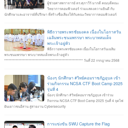
ผู้ช่วยศาสตราจารย์ ดร.ศุภาวีร์ มากดี คณบดีคณะ
วิทยาการคอมพิวเตอร์ ร่วมแสดงความยินดี กับ
นักศึกษาและอาจารย์ที่ปรึกษา ที่สร้างชื่อเสียงให้กับคณะวิทยาการคอมพิวเตอร์
มหาวิทยาลัยราชภัฏอุบลราชธานี โดยได้รับรางวัลจากการแข่งขันทักษะ Cyber
Security หลายรายการ รายการที่ 1. คว้า 3 รางวัล #การแข่งขันทักษะความ
ปลอดภัยทางไซเบอร์ IT RERU CYBER HACKATHON#1 2025 ภายใต้โครงการ
พิธีถวายพระพรชัยมงคล เนื่องในโอกาสวัน
“เปิดโลกวิชาการ 25 ปี มหาวิทยาลัยราชภัฏร้อยเอ็ด” วันที่ 7-8 กรกฎาคม 2568 รุ่น
เฉลิมพระชนมพรรษา พระบาทสมเด็จ
Senior #รางวัลชนะเลิศ ทีม Don’t know Everything นายชัยวัฒน์ ชัยฤทธิ์ นาย
พระเจ้าอยู่หัว
อาทิตย์ สายกนก นายสุริยา ขันทา ทำคะแนนได้สูงสุด 2260 คะแนน #รางวัลรอง
พิธีถวายพระพรชัยมงคล เนื่องในโอกาสวันเฉลิม
ชนะเลิศอันดับที่_1 ทีม MVP นายอัมรินทร์ จำปาหอม นายนวพงษ์ ธรรมสัตย์ นายวี
พระชนมพรรษา พระบาทสมเด็จพระเจ้าอยู่หัว
รพงษ์ โสระธิ ทำคะแนนได้ 1310 คะแนน #รางวัลรองชนะเลิศอันดับที่_2 ทีม
******************************************************* วันที่ 22 กรกฎาคม 2568
YuukiMiko นายธีรภัทร สิมมาวัน นายวชรพล ทองบุราณ Mr.Dayuth Thy ทำคะแนน
อาจารย์ชัยวิชิต แก้วกลม รองคณบดี คณาจารย์บุคลากรและนักศึกษา คณะ
ได้ 1110 คะแนน และขอแสดงความชื่นชม ทีม SetZero ทีมน้องใหม่!! นายธนภูมิ
วิทยาการคอมพิวเตอร์ เข้าร่วมพิธีถวายพระพรชัยมงคล พระบาทสมเด็จ
รัตนภักดี MR. SENG SOPHIN นายศตวรรษ วิลามาตย์ ทำคะแนนได้ 500 คะแนน
พระเจ้าอยู่หัว เนื่องในโอกาสมหามงคลเฉลิมพระชนมพรรษา 28 กรกฎาคม 2568 ณ
น้องๆ นักศึกษา #วิทย์คอมราชภัฏอุบล เข้า
จบที่อันดับ 9 จาก 13 ทีมที่เข้าร่วมแข่งขันในครั้งนี้ RERU CYBER
หอประชุมไพรพะยอม มหาวิทยาลัยราชภัฏอุบลราชธานี โดยมีท่าน รอง
ร่วมกิจกรรม NCSA CTF Boot Camp 2025
HACKATHON#1 2025 จัดโดย คณะเทคโนโลยีสารสนเทศ มหาวิทยาลัยราชภัฏ
ศาสตราจารย์ธรรมรักษ์ ละอองนวล อธิการบดี เป็นประธานในพิธีถวายพระพร
รุ่นที่ 4
ร้อยเอ็ด ร่วมกับสำนักงานคณะกรรมการการรักษาความมั่นคงปลอดภัยไซเบอร์แห่ง
ชัยมงคลและวางพานพุ่มทอง-พานพุ่มเงิน #คณะวิทยาการคอมพิวเตอร์
น้องๆ นักศึกษา #วิทย์คอมราชภัฏอุบล เข้าร่วม
ชาติ (สกมช.) รายการที่ 2. “การแข่งขัน SWU Capture the Flag Competition
#มหาวิทยาลัยแห่งความสุข #มหาวิทยาลัยราชภัฏอุบลราชธานี
กิจกรรม NCSA CTF Boot Camp 2025 รุ่นที่ 4 จุดไฟ
2025” เมื่อวันอังคารที่ 1 และ 8 กรกฎาคม 2568 (จัดการแข่งขันในรูปแบบออนไลน์
ฝันเยาวชนอีสาน สู่สายงาน Cybersecurity
) #รางวัลชมเชย ทีม Don’t know Everything นายชัยวัฒน์ ชัยฤทธิ์ นายอาทิตย์ สาย
กนก นายสุริยา ขันทา จาก 24 สถาบันการศึกษา รวมทีมมาเข้าร่วมทำการแข่งขัน
ในโครงการจำนวน 60 ทีม จัดโดย ภาควิชาวิศวกรรมคอมพิวเตอร์ คณะ
การแข่งขัน SWU Capture the Flag