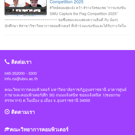
วิศวกรรมศาสตร์ มหาวิทยาลัยศรีนครินทรวิโรฒ ร่วมกับ บริษัท ACIS Professional
Competition 2025
Center และ บริษัท SEC Playground รายการที่ 3. การแข่งขัน Mini CTF ระหว่างผู้
#วิทย์คอมสุดเจ๋ง คว้า #รางวัลชมเชย “การแข่งขัน
เข้าร่วม NCSA CTF Boot Camp 2025 รุ่นที่ 4 ซึ่งจัดขึ้นในระหว่างวันที่ 19–20
SWU Capture the Flag Competition 2025”
กรกฎาคม 2568 นายอาทิตย์ สายกนก นักศึกษาชั้นปีที่ 3 ได้รับ #รางวัล_MVP ผู้ที่
~~~~~~~~~~~~~~~~~~~~~~~~~ ขอชื่นชมและแสดงความยินดี กับ น้องๆ
ทำคะแนนรายบุคคลสูงสุด (3400 คะแนน) จัดโดย #สำนักงานคณะกรรมการการ
นักศึกษา #สาขาวิชาวิทยาการคอมพิวเตอร์ ที่เข้าร่วมแข่งขันและได้รับรางวัลใน
รักษาความมั่นคงปลอดภัยไซเบอร์แห่งชาติ(สกมช) #NCSACTFBootCamp2025
“การแข่งขัน SWU Capture the Flag Competition 2025” เมื่อวันที่ 1 และ 8
#สถาบันวิชาการความมั่นคงปลอดภัยไซเบอร์แห่งชาติ #สำนักวิชาการความมั่นคง
กรกฎาคม 2568 (จัดการแข่งขันในรูปแบบออนไลน์ ) #รางวัลชมเชย ทีม Don’t
ปลอดภัยไซเบอร์ #วิทย์คอมราชภัฏอุบล #ComSciUBRU #คณะวิทยาการ
know Everything นายชัยวัฒน์ ชัยฤทธิ์ นายอาทิตย์ สายกนก นายสุริยา ขันทา จาก
คอมพิวเตอร์ #มหาวิทยาลัยราชภัฏอุบลราชธานี
24 สถาบันการศึกษา รวมทีมมาเข้าร่วมทำการแข่งขันในโครงการจำนวน 60 ทีม
#วิทย์คอมราชภัฏอุบล #ComSciUBRU #คณะวิทยาการคอมพิวเตอร์
ติดต่อเรา
#มหาวิทยาลัยราชภัฏอุบลราชธานี
045-352000 - 3300
info.cs@ubru.ac.th
คณะวิทยาการคอมพิวเตอร์ มหาวิทยาลัยราชภัฏอุบลราชธานี อาคารศูนย์
ภาษาและคอมพิวเตอร์(ตึก 30) ถนนแจ้งสนิท ซอยแจ้งสนิท 1(ซอยกรม
สรรพากร) ต.ในเมือง อ.เมือง จ.อุบลราชธานี 34000
ติดตามเรา
คณะวิทยาการคอมพิวเตอร์