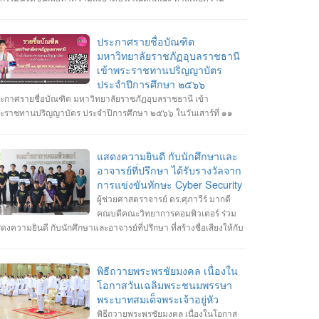
ดเจนในการจอดรถ อีกทั้งเสริมสร้างความสัมพันธ์และสามัคคีต่อ
กศึกษา อาจารย์ ภายในคณะวิทยาการคอมพิวเตอร์
ประกาศรายชื่อบัณฑิต
มหาวิทยาลัยราชภัฏอุบลราชธานี
เข้าพระราชทานปริญญาบัตร
ประจำปีการศึกษา ๒๕๖๖
ะกาศรายชื่อบัณฑิต มหาวิทยาลัยราชภัฏอุบลราชธานี เข้า
ะราชทานปริญญาบัตร ประจำปีการศึกษา ๒๕๖๖ ในวันเสาร์ที่ ๑๑
ลาคม พ.ศ. ๒๕๖๘ --------------------------------------------------- หมายเหตุ
กำหนดการซ้อมพิธีเข้ารับพระราชทานปริญญาบัตร มหาวิทยาลัยจะ
ะกาศให้ทราบในภายหลัง
แสดงความยินดี กับนักศึกษาและ
อาจารย์ที่ปรึกษา ได้รับรางวัลจาก
การแข่งขันทักษะ Cyber Security
ผู้ช่วยศาสตราจารย์ ดร.ศุภาวีร์ มากดี
คณบดีคณะวิทยาการคอมพิวเตอร์ ร่วม
ดงความยินดี กับนักศึกษาและอาจารย์ที่ปรึกษา ที่สร้างชื่อเสียงให้กับ
ะวิทยาการคอมพิวเตอร์ มหาวิทยาลัยราชภัฏอุบลราชธานี โดยได้รับ
งวัลจากการแข่งขันทักษะ Cyber Security หลายรายการ รายการที่ 1.
้า 3 รางวัล #การแข่งขันทักษะความปลอดภัยทางไซเบอร์ IT RERU
พิธีถวายพระพรชัยมงคล เนื่องใน
BER HACKATHON#1 2025 ภายใต้โครงการ “เปิดโลกวิชาการ 25
โอกาสวันเฉลิมพระชนมพรรษา
 มหาวิทยาลัยราชภัฏร้อยเอ็ด” วันที่ 7-8 กรกฎาคม 2568 รุ่น Senior
พระบาทสมเด็จพระเจ้าอยู่หัว
างวัลชนะเลิศ ทีม Don’t know Everything นายชัยวัฒน์ ชัยฤทธิ์ นาย
พิธีถวายพระพรชัยมงคล เนื่องในโอกาส