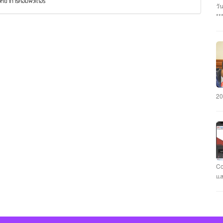
ทยาการคอมพิวเตอร์
อา
วั
#ร
**
นว
กร
#ร
บุ
นา
พร
แล
เฉ
ภั
มห
คะ
รั
CY
วา
มห
#ม
20
คว
แข
แล
ชม
สา
ทำ
คอ
Co
กั
แส
รา
ที
Ca
Fl
นา
แข
คะ
Ev