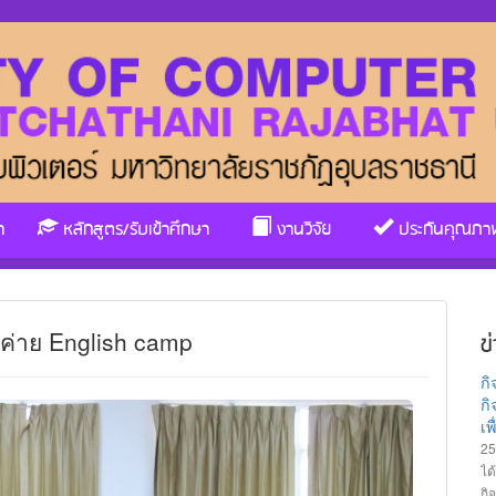
า
หลักสูตร/รับเข้าศึกษา
งานวิจัย
ประกันคุณภา
ค่าย English camp
ข
ก
กิ
เ
25
ได
กิ