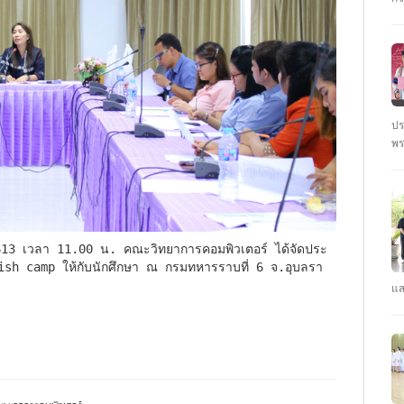
ชั
นั
ปร
พร
ตุ
: 
ปร
lish camp ให้กับนักศึกษา ณ กรมทหารราบที่ 6 จ.อุบลรา
แส
คณ
รา
คว
CY
ปี
#ร