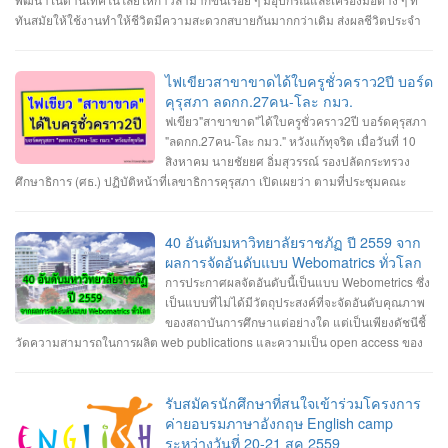
ทันสมัยให้ใช้งานทำให้ชีวิตมีความสะดวกสบายกันมากกว่าเดิม ส่งผลชีวิตประจำ
วันของคนยุคใหม่นั้นมีการเปลี่ยนแปลงไปเรื่อย ๆ ตามกาลเวลา และเนื่องจากเรา
กำลังจะก้าวเข้าสู่ปี 2020 ก็ถือว่าเป็นโอกาสดีที่เราจะได้มาคาดการณ์อนาคตกันว่า
ในปี 2020 นี้เราน่าจะได้เห็นเทคโนโลยีอะไรใหม่ ๆ เกิดขึ้นมาบ้าง ไปดูกันเลยกับ 8
ไฟเขียวสาขาขาดได้ใบครูชั่วคราว2ปี บอร์ด
เทรนด์เทคโนโลยีใหม่แห่งปี 2020 1. เครือข่ายมือถือ 5G เทคโนโลยี 5G ที่จะทำให้
คุรุสภา ลดกก.27คน-โละ กมว.
โลกของเราก้าวเข้าไปสู่ยุคของ Internet of Things โลกที่ทุกสิ่งทุกอย่างเชื่อมต่อ
ฟเขียว"สาขาขาด"ได้ใบครูชั่วคราว2ปี บอร์ดคุรุสภา
อินเทอร์เน็ต ซึ่งเครือข่าย 5G จะเริ่มถูกนำมาใช้งานกันแพร่หลายมากขึ้นทั้งในด้าน
"ลดกก.27คน-โละ กมว." หวังแก้ทุจริต เมื่อวันที่ 10
ของผู้ให้บริการเครือข่ายและด้านของแบรนด์มือถือที่เริ่มผลิตมือถือรองรับ 5G ออก
สิงหาคม นายชัยยศ อิ่มสุวรรณ์ รองปลัดกระทรวง
มากันมากขึ้นในปี 2020 นี้ เทคโนโลยี 5G นั้นจะมีการพัฒนาประสิทธิภาพจาก 4G
ศึกษาธิการ (ศธ.) ปฏิบัติหน้าที่เลขาธิการคุรุสภา เปิดเผยว่า ตามที่ประชุมคณะ
ในหลาย ๆ ด้าน ทั้งความเร็วสูงสุดที่มากกว่า รองรับจำนวนอุปกรณ์เชื่อมต่อในพื้นที่
กรรมการคุรุสภา มีพล.อ.ดาว์พงษ์ รัตนสุวรรณ รัฐมนตรีว่าการศธ. เป็นประธาน มีมติ
เดียวกันมากขึ้น มีความเสถียรในการเชื่อมต่อมากกว่าเดิม ประหยัดพลังงานมากขึ้น
เห็นชอบให้คุรุสภาปรับแก้ พ.ร.บ.สภาครูและบุคลากรทางการศึกษา พ.ศ.2546 นั้น
ตอบสนองได้เร็วขึ้น รวมทั้งการใช้งาน eSIM ก็จะแพร่หลายมากขึ้นด้วยเช่นกัน 2. AI
ขณะนี้คุรุสภาแก้ไขรายละเอียดและเตรียมเสนอร่างพ.ร.บ.สภาครูฯ ฉบับปรับปรุง ให้
40 อันดับมหาวิทยาลัยราชภัฏ ปี 2559 จาก
กับหุ่นยนต์ เทคโนโลยี AI นั้นเริ่มถูกนำมาใช้เป็นฟีเจอร์ต่าง ๆ ในมือถือมาสักระยะ
ที่ประชุมคณะกรรมการคุรุสภา พิจารณาในวันที่ 29 สิงหาคมนี้ โดยสาระสำคัญที่
ผลการจัดอันดับแบบ Webomatrics ทั่วโลก
แล้ว และในปี 2020 นี้ก็น่าจะถูกนำไปใช้กับอุปกรณ์อื่น ๆ ที่จะช่วยทำงานแทนมนุษย์
ปรับแก้ จะมีปัญหาและอุปสรรคใน 2 ประเด็นใหญ่ คือ ภาพลักษณ์ของกรรมการคุรุ
การประกาศผลจัดอันดับนี้เป็นแบบ Webometrics ซึ่ง
ได้มากขึ้น เช่น โดรนหรือหุ่นยนต์ที่สามารถทำหน้าที่ส่งของหรือทำงานต่าง ๆ ได้
สภา ไม่ส่งผลต่อประสิทธิภาพการดำเนินงาน ตามภารกิจในฐานะสภาวิชาชีพอย่าง
เป็นแบบที่ไม่ได้มีวัตถุประสงค์ที่จะจัดอันดับคุณภาพ
ด้วยตัวเอง โดยไม่ต้องรอคำสั่งการจากมนุษย์ตลอดเวลา นอกจากนี้เครื่องใช้ไฟฟ้า
แต่จริง และมีการดำเนินงานในลักษณะทุจริตทางนโยบาย ซึ่งสาเหตุของปัญหา มา
ของสถาบันการศึกษาแต่อย่างใด แต่เป็นเพียงดัชนีชี้
ในบ้านและอุปกรณ์ต่าง ๆ ในชีวิตประจำวันที่เป็น IoT และมี AI ในตัวก็จะแพร่หลาย
จากสัดส่วนกรรมการคุรุสภาไม่สมดุล และมีที่มาไม่โปร่งใส รวมถึงยังมีความซ้ำ
วัดความสามารถในการผลิต web publications และความเป็น open access ของ
มากยิ่งขึ้นด้วยเช่นกัน 3. Automation ที่ล้ำกว่าเดิม Automation คือระบบอัตโนมัติที่
ซ้อน และไม่ชัดเจนในอำนาจหน้าที่ของคณะกรรมการคุรุสภา และคณะกรรมการ
มหาวิทยาลัยนั้นๆ ซึ่งเป็นการวัดผลงานทางวิชาการที่เผยแพร่บนอินเตอร์เน็ต นอก
ใช้อุปกรณ์หรือเครื่องจักรทำงานได้เองแทนมนุษย์ ซึ่งในปี 2020 เราอาจจะได้เห็นสิ่ง
มาตรฐานวิชาชีพ (กมว.) ดังนั้น จึงเสนอแนวทางแก้ไข โดยปรับลดสัดส่วนกรรมการ
เหนือจากการวัดด้วยดัชนีการตีพิมพ์ผลงานวิจัยและการอ้างอิงผลงานวิจัย แบบที่
เหล่านี้มาอำนวยความสะดวกในชีวิตประจำวันมากยิ่งขึ้น และใช้แรงงานมนุษย์
คุรุสภาให้เหมาะสม จาก 39 เหลือ 27 คน แต่ยังคงมีตัวแทนจากทุกภาคส่วนตาม
เรารู้จักกันดี ที่เรียกว่า bibliometric indicators เท่านั้น หรือมองอีกแง่หนึ่งก็คือ วัด
รับสมัครนักศึกษาที่สนใจเข้าร่วมโครงการ
น้อยลง เช่น ร้านขายของที่ไม่ต้องมีแคชเชียร์คอยเก็บเงิน ลูกค้าสามารถชำระเงิน
หลักของสภาวิชาชีพ เพิ่มอายุสูงสุดในคุณสมบัติของกรรมการไม่เกิน 70 ปี และยก
ความสามารถในการเป็น "มหาวิทยาลัยอิเล็กทรอนิกส์ (E-university)" นั่นเอง
ค่ายอบรมภาษาอังกฤษ English camp
ด้วยตัวเองผ่านเครื่องอัตโนมัติได้เลย 4. บริการสตรีมมิ่งอันดุเดือด ในปี 2020 นี้จะ
เลิกกมว. โดยเพิ่มคณะกรรมการจรรยาบรรณ ทำหน้าที่พิจารณาการประพฤติผิด
ระหว่างวันที่ 20-21 สค 2559