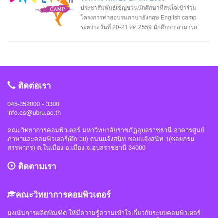
เริ่มมีการแข่งขันของบริการสตรีมมิ่งกันมากขึ้น ไม่ว่าจะเป็นบริการฟังเพลงหรือดู
จรรยาบรรณของวิชาชีพ และยกเว้นหน้าที่ของคณะกรรมการคุรุสภาในการ
ประชาสัมพันธ์เชิญชวนนักศึกษาที่สนใจเข้าร่วม
รายการทีวี ทั้งผู้ให้บริการรายเก่าอย่าง Spotify, Apple Music, Netflix และรายใหม่
พิจารณาจรรยาบรรณของวิชาชีพ อ่านต่อได้ที่: http://www.kruwandee.com/news-
โครงการค่ายอบรมภาษาอังกฤษ English camp
อย่าง Apple TV+ หรือ Disney+ รวมทั้งในวงการเกมก็ยังมี Google Stadia ที่เริ่มหัน
id32397.html
ระหว่างวันที่ 20-21 สค 2559 นักศึกษา สามารถ
มาผลักดันบริการเล่นเกมแบบสตรีมมิ่งแล้วเช่นกัน 5. สังคมไร้เงินสด ประเทศต่าง ๆ
ติดต่อรับใบสมัครเข้าร่วมโครงการได้ที่ 1.สาขาวิศวะกรรมซอฟต์แวร์ ติดต่อรับใบ
จะเริ่มหันมาใช้การชำระเงินซื้อของผ่านแอปฯ บนมือถือกันมากขึ้น ไม่จำเป็นต้องพก
สมัครได้ที่อาจารย์วิลาสินี กากแก้ว 2.สาขาการจัดการเทคโนโลยีสารสนเทศติดต่อ
เงินสด แค่สแกนในจอมือถือก็สามารถจ่ายเงินได้ทันที ทั้งรวดเร็วกว่าและและสะดวก
รับใบสมัครได้ที่อาจารย์อาจารย์ขนิษฐา อินทะแสง 3.สาขามัลติมีเดียและแอนิเมชัน
กว่าเดิม อย่างในประเทศจีนก็มี Alypay ที่เป็นแพลตฟอร์มให้ลูกค้าสามารถใช้ชำระ
เทคโนโลยีติดต่อรับใบสมัครได้ที่อาจารย์นิธินันท์ นาครินทร์ 4.สาขาวิทยาการ
เงินเมื่อซื้อของตามร้านค้าต่าง ๆ ได้ 6. วงการแพทย์ที่ล้ำมากขึ้น ในวงการทางการ
คอมพิวเตอร์ ติดต่อรับใบสมัครได้ที่อาจารย์ชัยวิชิต แก้วกลม และให้ส่งใบสมัคร
แพทย์อาจได้ใช้เทคโนโลยีใหม่ ๆ มาพัฒนาการรักษาผู้คนให้มีประสิทธิภาพมากยิ่ง
ติดต่อเรา
ภายในวันที่ 11 สค 2559 ครับ
ขึ้น อย่างเช่นการใช้เครื่องพิมพ์ 3 มิติ เพื่อสร้างอวัยวะต่าง ๆ ขึ้นมาใช้งานได้ รวมทั้ง
การใช้เครื่องมือถือสำหรับตรวจจับการทำงานต่าง ๆ ภายในร่างกายและเก็บข้อมูล
045-352000 - 3300
info.cs@ubru.ac.th
แบบดิจิทัล 7. จุดจบของสื่อสิ่งพิมพ์ ในช่วงยุคหลัง ๆ ที่ผู้คนหันมาใช้สมาร์ตโฟนและ
มีโลกโซเชียลให้สามารถเสพข้อมูลข่าวสารต่าง ๆ ได้อย่างสะดวกและรวดเร็วทันใจ
คณะวิทยาการคอมพิวเตอร์ มหาวิทยาลัยราชภัฏอุบลราชธานี อาคารศูนย์
รวมทั้งการจำหน่ายหนังสือในรูปแบบ E-book ทำให้ยอดขายหนังสือพิมพ์ นิตยสาร
ภาษาและคอมพิวเตอร์(ตึก 30) ถนนแจ้งสนิท ซอยแจ้งสนิท 1(ซอยกรม
และสื่อสิ่งพิมพ์ต่าง ๆ น้อยลงไปมาก จนส่งผลให้หลายสำนักพิมพ์ต้องปิดตัวลง และ
สรรพากร) ต.ในเมือง อ.เมือง จ.อุบลราชธานี 34000
ในปี 2020 นี้ก็น่าจะมีการปิดตัวเพิ่มอีกมากหรืออาจจะไม่เหลือหนังสือพิมพ์อีกต่อไป
แล้วก็เป็นได้ 8. สกุลเงินดิจิทัลที่แพร่หลายมากขึ้น ปัจจุบันสกุลเงินดิจิทัลที่ใช้
ติดตามเรา
เทคโนโลยีบล็อกเชนเริ่มเข้ามามีบทบาทในวงการการเงินมากขึ้นเรื่อย ๆ อีกทั้งการ
ทำธุรกรรมดิจิทัลบนโลกออนไลน์ก็เริ่มเติบโตมากขึ้นเรื่อย ๆ ซึ่งในปี 2020 นี้เราก็
อาจจะให้ได้เห็นธนาคารหลายแห่งในโลกเริ่มหันมาสนใจสกุลเงินดิจิทัลกันมากกว่า
คณะวิทยาการคอมพิวเตอร์
เดิม ข้อมูลจาก mobileappdaily.com, telenor.com, createlcom.com
มุ่งเน้นการผลิตบัณฑิต ให้มีความรู้ความเข้าใจเกี่ยวกับระบบคอมพิวเตอร์