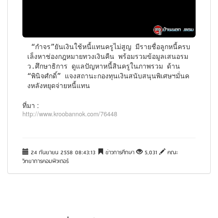
 “กำจร”ยันเงินใช้หนี้แทนครูไม่สูญ มีรายชื่อลูกหนี้ครบ 
เล็งหาช่องกฎหมายทวงเงินคืน พร้อมรวมข้อมูลเสนอรม
ว.ศึกษาธิการ ดูแลปัญหาหนี้สินครูในภาพรวม ด้าน 
“พินิจศํกดิ์” แจงสถานะกองทุนเงินสนับสนุนพิเศษฯมั่นค
งหลังหยุดจ่ายหนี้แทน
ที่มา :
http://www.kroobannok.com/76448
24 กันยายน 2558 08:43:13
ข่าวการศึกษา
5,031
คณะ
วิทยาการคอมพิวเตอร์