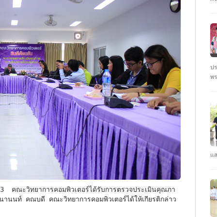
ชั
นั
ปร
พร
ตุ
: 
ปร
แส
คณ
รา
คว
CY
านนท์ คณบดี คณะวิทยาการคอมพิวเตอร์ได้ให้เกียรติกล่าว
ปี
#ร