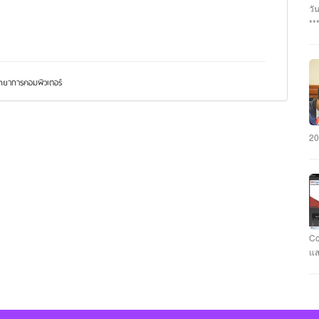
อา
วั
#ร
**
นว
กร
#ร
บุ
นา
พร
แล
เฉ
ยาการคอมพิวเตอร์
ภั
มห
คะ
รั
CY
วา
มห
#ม
20
คว
แข
แล
ชม
สา
ทำ
คอ
Co
กั
แส
รา
ที
Ca
Fl
นา
แข
คะ
Ev