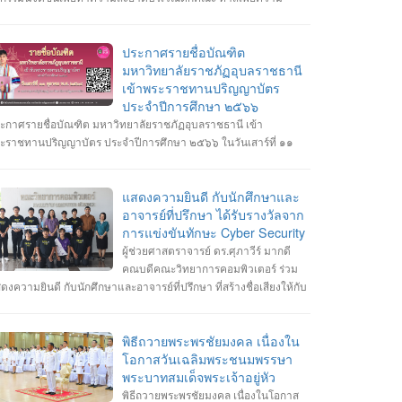
ดเจนในการจอดรถ อีกทั้งเสริมสร้างความสัมพันธ์และสามัคคีต่อ
กศึกษา อาจารย์ ภายในคณะวิทยาการคอมพิวเตอร์
ประกาศรายชื่อบัณฑิต
มหาวิทยาลัยราชภัฏอุบลราชธานี
เข้าพระราชทานปริญญาบัตร
ประจำปีการศึกษา ๒๕๖๖
ะกาศรายชื่อบัณฑิต มหาวิทยาลัยราชภัฏอุบลราชธานี เข้า
ะราชทานปริญญาบัตร ประจำปีการศึกษา ๒๕๖๖ ในวันเสาร์ที่ ๑๑
ลาคม พ.ศ. ๒๕๖๘ --------------------------------------------------- หมายเหตุ
กำหนดการซ้อมพิธีเข้ารับพระราชทานปริญญาบัตร มหาวิทยาลัยจะ
ะกาศให้ทราบในภายหลัง
แสดงความยินดี กับนักศึกษาและ
อาจารย์ที่ปรึกษา ได้รับรางวัลจาก
การแข่งขันทักษะ Cyber Security
ผู้ช่วยศาสตราจารย์ ดร.ศุภาวีร์ มากดี
คณบดีคณะวิทยาการคอมพิวเตอร์ ร่วม
ดงความยินดี กับนักศึกษาและอาจารย์ที่ปรึกษา ที่สร้างชื่อเสียงให้กับ
ะวิทยาการคอมพิวเตอร์ มหาวิทยาลัยราชภัฏอุบลราชธานี โดยได้รับ
งวัลจากการแข่งขันทักษะ Cyber Security หลายรายการ รายการที่ 1.
้า 3 รางวัล #การแข่งขันทักษะความปลอดภัยทางไซเบอร์ IT RERU
พิธีถวายพระพรชัยมงคล เนื่องใน
BER HACKATHON#1 2025 ภายใต้โครงการ “เปิดโลกวิชาการ 25
โอกาสวันเฉลิมพระชนมพรรษา
 มหาวิทยาลัยราชภัฏร้อยเอ็ด” วันที่ 7-8 กรกฎาคม 2568 รุ่น Senior
พระบาทสมเด็จพระเจ้าอยู่หัว
างวัลชนะเลิศ ทีม Don’t know Everything นายชัยวัฒน์ ชัยฤทธิ์ นาย
พิธีถวายพระพรชัยมงคล เนื่องในโอกาส