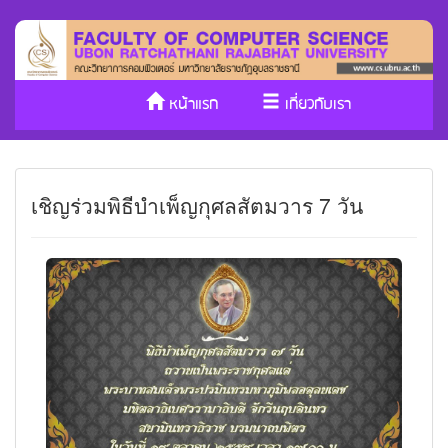
หน้าแรก
เกี่ยวกับเรา
หลักสูตร/รับเข้าศึกษา
งานวิจัย
เชิญร่วมพิธีบำเพ็ญกุศลสัตมวาร 7 วัน
ประกันคุณภาพ
วารสาร Cs
SDGs