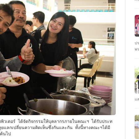
ชั
นั
ปร
พร
ตุ
: 
ปร
แส
คณ
รา
คว
CY
คุยแลกเปลี่ยนความคิดเห็นซึ่งกันและกัน ทั้งนี้ทางคณะฯได้มี
ปี
นต้นไป
#ร