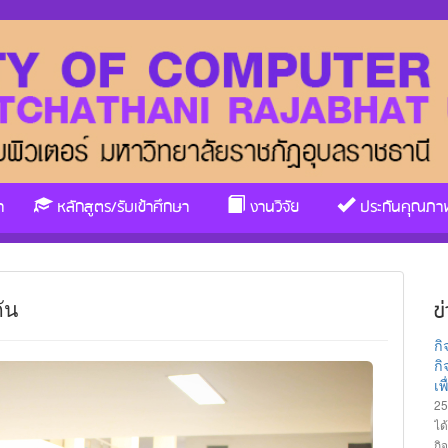
า
หลักสูตร/รับเข้าศึกษา
งานวิจัย
ประกันคุณภา
ัน
ข
ก
กิ
เ
25
ได
กิ