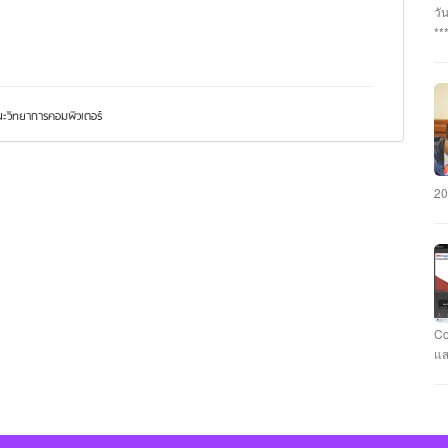
อา
วั
#ร
**
นว
กร
#ร
บุ
นา
พร
แล
เฉ
วิทยาการคอมพิวเตอร์
ภั
มห
คะ
รั
CY
วา
มห
#ม
20
คว
แข
แล
ชม
สา
ทำ
คอ
Co
กั
แส
รา
ที
Ca
Fl
นา
แข
คะ
Ev