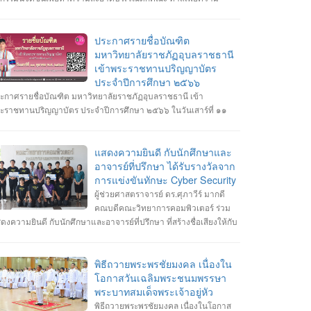
ดเจนในการจอดรถ อีกทั้งเสริมสร้างความสัมพันธ์และสามัคคีต่อ
กศึกษา อาจารย์ ภายในคณะวิทยาการคอมพิวเตอร์
ประกาศรายชื่อบัณฑิต
มหาวิทยาลัยราชภัฏอุบลราชธานี
เข้าพระราชทานปริญญาบัตร
ประจำปีการศึกษา ๒๕๖๖
ะกาศรายชื่อบัณฑิต มหาวิทยาลัยราชภัฏอุบลราชธานี เข้า
ะราชทานปริญญาบัตร ประจำปีการศึกษา ๒๕๖๖ ในวันเสาร์ที่ ๑๑
ลาคม พ.ศ. ๒๕๖๘ --------------------------------------------------- หมายเหตุ
กำหนดการซ้อมพิธีเข้ารับพระราชทานปริญญาบัตร มหาวิทยาลัยจะ
ะกาศให้ทราบในภายหลัง
แสดงความยินดี กับนักศึกษาและ
อาจารย์ที่ปรึกษา ได้รับรางวัลจาก
การแข่งขันทักษะ Cyber Security
ผู้ช่วยศาสตราจารย์ ดร.ศุภาวีร์ มากดี
คณบดีคณะวิทยาการคอมพิวเตอร์ ร่วม
ดงความยินดี กับนักศึกษาและอาจารย์ที่ปรึกษา ที่สร้างชื่อเสียงให้กับ
ะวิทยาการคอมพิวเตอร์ มหาวิทยาลัยราชภัฏอุบลราชธานี โดยได้รับ
งวัลจากการแข่งขันทักษะ Cyber Security หลายรายการ รายการที่ 1.
้า 3 รางวัล #การแข่งขันทักษะความปลอดภัยทางไซเบอร์ IT RERU
พิธีถวายพระพรชัยมงคล เนื่องใน
BER HACKATHON#1 2025 ภายใต้โครงการ “เปิดโลกวิชาการ 25
โอกาสวันเฉลิมพระชนมพรรษา
 มหาวิทยาลัยราชภัฏร้อยเอ็ด” วันที่ 7-8 กรกฎาคม 2568 รุ่น Senior
พระบาทสมเด็จพระเจ้าอยู่หัว
างวัลชนะเลิศ ทีม Don’t know Everything นายชัยวัฒน์ ชัยฤทธิ์ นาย
พิธีถวายพระพรชัยมงคล เนื่องในโอกาส