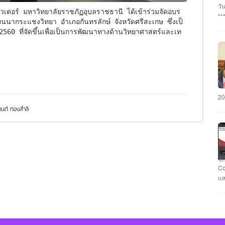
อา
วั
#ร
**
ยนนากระแชงวิทยา อําเภอกันทรลักษ์ จังหวัดศรีสะเกษ ซึ่งเป็
นว
กร
2560 ที่จัดขึ้นเพื่อเป็นการพัฒนาทางด้านวิทยาศาสตร์และเท
#ร
บุ
นา
พร
แล
เฉ
ภั
มห
คะ
รั
CY
วา
มห
#ม
20
คว
นต์ กองสำลี
แข
แล
ชม
สา
ทำ
คอ
Co
กั
แส
รา
ที
Ca
Fl
นา
แข
คะ
Ev