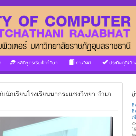
า
หลักสูตร/รับเข้าศึกษา
งานวิจัย
ประกันคุณภา
ับนักเรียนโรงเรียนนากระแชงวิทยา อําเภ
ข
ก
กิ
เ
25
ได
กิ