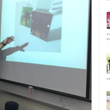
ชั
นั
ปร
พร
ตุ
: 
ปร
แส
คณ
รา
คว
CY
ปี
#ร