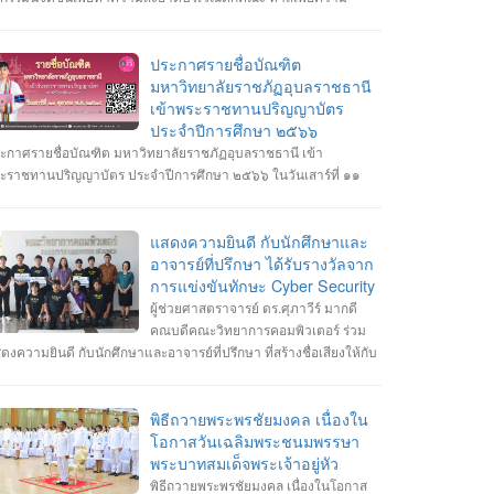
ดเจนในการจอดรถ อีกทั้งเสริมสร้างความสัมพันธ์และสามัคคีต่อ
กศึกษา อาจารย์ ภายในคณะวิทยาการคอมพิวเตอร์
ประกาศรายชื่อบัณฑิต
มหาวิทยาลัยราชภัฏอุบลราชธานี
เข้าพระราชทานปริญญาบัตร
ประจำปีการศึกษา ๒๕๖๖
ะกาศรายชื่อบัณฑิต มหาวิทยาลัยราชภัฏอุบลราชธานี เข้า
ะราชทานปริญญาบัตร ประจำปีการศึกษา ๒๕๖๖ ในวันเสาร์ที่ ๑๑
ลาคม พ.ศ. ๒๕๖๘ --------------------------------------------------- หมายเหตุ
กำหนดการซ้อมพิธีเข้ารับพระราชทานปริญญาบัตร มหาวิทยาลัยจะ
ะกาศให้ทราบในภายหลัง
แสดงความยินดี กับนักศึกษาและ
อาจารย์ที่ปรึกษา ได้รับรางวัลจาก
การแข่งขันทักษะ Cyber Security
ผู้ช่วยศาสตราจารย์ ดร.ศุภาวีร์ มากดี
คณบดีคณะวิทยาการคอมพิวเตอร์ ร่วม
ดงความยินดี กับนักศึกษาและอาจารย์ที่ปรึกษา ที่สร้างชื่อเสียงให้กับ
ะวิทยาการคอมพิวเตอร์ มหาวิทยาลัยราชภัฏอุบลราชธานี โดยได้รับ
งวัลจากการแข่งขันทักษะ Cyber Security หลายรายการ รายการที่ 1.
้า 3 รางวัล #การแข่งขันทักษะความปลอดภัยทางไซเบอร์ IT RERU
พิธีถวายพระพรชัยมงคล เนื่องใน
BER HACKATHON#1 2025 ภายใต้โครงการ “เปิดโลกวิชาการ 25
โอกาสวันเฉลิมพระชนมพรรษา
 มหาวิทยาลัยราชภัฏร้อยเอ็ด” วันที่ 7-8 กรกฎาคม 2568 รุ่น Senior
พระบาทสมเด็จพระเจ้าอยู่หัว
างวัลชนะเลิศ ทีม Don’t know Everything นายชัยวัฒน์ ชัยฤทธิ์ นาย
พิธีถวายพระพรชัยมงคล เนื่องในโอกาส