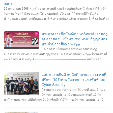
จอดรถ
25 กรกฏาคม 2568 คณะวิทยาการคอมพิวเตอร์ ร่วมกับสโมสรนักศึกษาได้ร่วมจัด
กิจกรรม "จอดดี มีสุข ถนนสดใส ปลอดภัยด้วยใจอาสา" กิจกรรมนี้จัดขึ้นเพื่อ
ทำความสะอาดบริเวณตึกคณะ ทาสีเพื่อความชัดเจนในการจอดรถ อีกทั้งเสริมสร้าง
ความสัมพันธ์และสามัคคีต่อนักศึกษา อาจารย์ ภายในคณะวิทยาการคอมพิวเตอร์
ประกาศรายชื่อบัณฑิต มหาวิทยาลัยราชภัฏ
อุบลราชธานี เข้าพระราชทานปริญญาบัตร
ประจำปีการศึกษา ๒๕๖๖
ประกาศรายชื่อบัณฑิต มหาวิทยาลัยราชภัฏ
อุบลราชธานี เข้าพระราชทานปริญญาบัตร ประจำปีการศึกษา ๒๕๖๖ ในวันเสาร์ที่
๑๑ ตุลาคม พ.ศ. ๒๕๖๘ --------------------------------------------------- หมายเหตุ :
กำหนดการซ้อมพิธีเข้ารับพระราชทานปริญญาบัตร มหาวิทยาลัยจะประกาศให้
ทราบในภายหลัง
แสดงความยินดี กับนักศึกษาและอาจารย์ที่
ปรึกษา ได้รับรางวัลจากการแข่งขันทักษะ
Cyber Security
ผู้ช่วยศาสตราจารย์ ดร.ศุภาวีร์ มากดี คณบดีคณะ
วิทยาการคอมพิวเตอร์ ร่วมแสดงความยินดี กับ
นักศึกษาและอาจารย์ที่ปรึกษา ที่สร้างชื่อเสียงให้กับคณะวิทยาการคอมพิวเตอร์
มหาวิทยาลัยราชภัฏอุบลราชธานี โดยได้รับรางวัลจากการแข่งขันทักษะ Cyber
Security หลายรายการ รายการที่ 1. คว้า 3 รางวัล #การแข่งขันทักษะความ