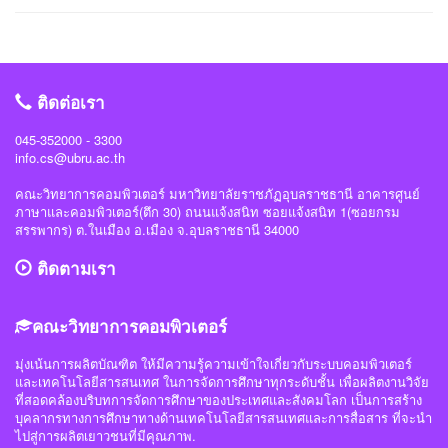
“การแข่งขัน SWU Capture the Flag Competition 2025” เมื่อวันที่ 1 และ 8
#สถาบันวิชาการความมั่นคงปลอดภัยไซเบอร์แห่งชาติ #สำนักวิชาการความมั่นคง
กรกฎาคม 2568 (จัดการแข่งขันในรูปแบบออนไลน์ ) #รางวัลชมเชย ทีม Don’t
ปลอดภัยไซเบอร์ #วิทย์คอมราชภัฏอุบล #ComSciUBRU #คณะวิทยาการ
know Everything นายชัยวัฒน์ ชัยฤทธิ์ นายอาทิตย์ สายกนก นายสุริยา ขันทา จาก
คอมพิวเตอร์ #มหาวิทยาลัยราชภัฏอุบลราชธานี
24 สถาบันการศึกษา รวมทีมมาเข้าร่วมทำการแข่งขันในโครงการจำนวน 60 ทีม
#วิทย์คอมราชภัฏอุบล #ComSciUBRU #คณะวิทยาการคอมพิวเตอร์
ติดต่อเรา
#มหาวิทยาลัยราชภัฏอุบลราชธานี
045-352000 - 3300
info.cs@ubru.ac.th
คณะวิทยาการคอมพิวเตอร์ มหาวิทยาลัยราชภัฏอุบลราชธานี อาคารศูนย์
ภาษาและคอมพิวเตอร์(ตึก 30) ถนนแจ้งสนิท ซอยแจ้งสนิท 1(ซอยกรม
สรรพากร) ต.ในเมือง อ.เมือง จ.อุบลราชธานี 34000
ติดตามเรา
คณะวิทยาการคอมพิวเตอร์
มุ่งเน้นการผลิตบัณฑิต ให้มีความรู้ความเข้าใจเกี่ยวกับระบบคอมพิวเตอร์
และเทคโนโลยีสารสนเทศ ในการจัดการศึกษาทุกระดับชั้น เพื่อผลิตงานวิจัย
ที่สอดคล้องบริบทการจัดการศึกษาของประเทศและสังคมโลก เป็นการสร้าง
บุคลากรทางการศึกษาทางด้านเทคโนโลยีสารสนเทศและการสื่อสาร ที่จะนำ
ไปสู่การผลิตเยาวชนที่มีคุณภาพ.