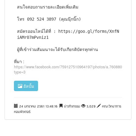
สนใจสอบถามรายละเอียดเพิ่มเติม 
โทร 092 524 3897 (คุณนุ๊กนิ๊ก)
สมัครออนไลน์ได้ที่ : https://goo.gl/forms/XnfN
iAMr07mPvniz1
ผู้ที่เข้าร่วมสัมมนาจะได้รับเกียรติบัตรทุกท่าน
ที่มา :
https://www.facebook.com/759127510964197/photos/a.76088075412
type=3
อัลบั้ม
24 มกราคม 2561 13:48:16
ข่าวกิจกรรม
5,029
คณะวิทยาการ
คอมพิวเตอร์