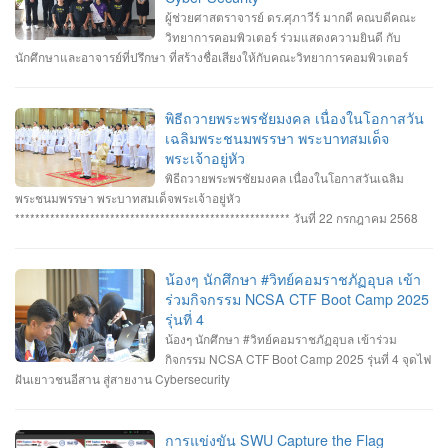
ผู้ช่วยศาสตราจารย์ ดร.ศุภาวีร์ มากดี คณบดีคณะ
วิทยาการคอมพิวเตอร์ ร่วมแสดงความยินดี กับ
นักศึกษาและอาจารย์ที่ปรึกษา ที่สร้างชื่อเสียงให้กับคณะวิทยาการคอมพิวเตอร์
มหาวิทยาลัยราชภัฏอุบลราชธานี โดยได้รับรางวัลจากการแข่งขันทักษะ Cyber
Security หลายรายการ รายการที่ 1. คว้า 3 รางวัล #การแข่งขันทักษะความ
ปลอดภัยทางไซเบอร์ IT RERU CYBER HACKATHON#1 2025 ภายใต้โครงการ
พิธีถวายพระพรชัยมงคล เนื่องในโอกาสวัน
“เปิดโลกวิชาการ 25 ปี มหาวิทยาลัยราชภัฏร้อยเอ็ด” วันที่ 7-8 กรกฎาคม 2568 รุ่น
เฉลิมพระชนมพรรษา พระบาทสมเด็จ
Senior #รางวัลชนะเลิศ ทีม Don’t know Everything นายชัยวัฒน์ ชัยฤทธิ์ นาย
พระเจ้าอยู่หัว
อาทิตย์ สายกนก นายสุริยา ขันทา ทำคะแนนได้สูงสุด 2260 คะแนน #รางวัลรอง
พิธีถวายพระพรชัยมงคล เนื่องในโอกาสวันเฉลิม
ชนะเลิศอันดับที่_1 ทีม MVP นายอัมรินทร์ จำปาหอม นายนวพงษ์ ธรรมสัตย์ นายวี
พระชนมพรรษา พระบาทสมเด็จพระเจ้าอยู่หัว
รพงษ์ โสระธิ ทำคะแนนได้ 1310 คะแนน #รางวัลรองชนะเลิศอันดับที่_2 ทีม
******************************************************* วันที่ 22 กรกฎาคม 2568
YuukiMiko นายธีรภัทร สิมมาวัน นายวชรพล ทองบุราณ Mr.Dayuth Thy ทำคะแนน
อาจารย์ชัยวิชิต แก้วกลม รองคณบดี คณาจารย์บุคลากรและนักศึกษา คณะ
ได้ 1110 คะแนน และขอแสดงความชื่นชม ทีม SetZero ทีมน้องใหม่!! นายธนภูมิ
วิทยาการคอมพิวเตอร์ เข้าร่วมพิธีถวายพระพรชัยมงคล พระบาทสมเด็จ
รัตนภักดี MR. SENG SOPHIN นายศตวรรษ วิลามาตย์ ทำคะแนนได้ 500 คะแนน
พระเจ้าอยู่หัว เนื่องในโอกาสมหามงคลเฉลิมพระชนมพรรษา 28 กรกฎาคม 2568 ณ
น้องๆ นักศึกษา #วิทย์คอมราชภัฏอุบล เข้า
จบที่อันดับ 9 จาก 13 ทีมที่เข้าร่วมแข่งขันในครั้งนี้ RERU CYBER
หอประชุมไพรพะยอม มหาวิทยาลัยราชภัฏอุบลราชธานี โดยมีท่าน รอง
ร่วมกิจกรรม NCSA CTF Boot Camp 2025
HACKATHON#1 2025 จัดโดย คณะเทคโนโลยีสารสนเทศ มหาวิทยาลัยราชภัฏ
ศาสตราจารย์ธรรมรักษ์ ละอองนวล อธิการบดี เป็นประธานในพิธีถวายพระพร
รุ่นที่ 4
ร้อยเอ็ด ร่วมกับสำนักงานคณะกรรมการการรักษาความมั่นคงปลอดภัยไซเบอร์แห่ง
ชัยมงคลและวางพานพุ่มทอง-พานพุ่มเงิน #คณะวิทยาการคอมพิวเตอร์
น้องๆ นักศึกษา #วิทย์คอมราชภัฏอุบล เข้าร่วม
ชาติ (สกมช.) รายการที่ 2. “การแข่งขัน SWU Capture the Flag Competition
#มหาวิทยาลัยแห่งความสุข #มหาวิทยาลัยราชภัฏอุบลราชธานี
กิจกรรม NCSA CTF Boot Camp 2025 รุ่นที่ 4 จุดไฟ
2025” เมื่อวันอังคารที่ 1 และ 8 กรกฎาคม 2568 (จัดการแข่งขันในรูปแบบออนไลน์
ฝันเยาวชนอีสาน สู่สายงาน Cybersecurity
) #รางวัลชมเชย ทีม Don’t know Everything นายชัยวัฒน์ ชัยฤทธิ์ นายอาทิตย์ สาย
กนก นายสุริยา ขันทา จาก 24 สถาบันการศึกษา รวมทีมมาเข้าร่วมทำการแข่งขัน
ในโครงการจำนวน 60 ทีม จัดโดย ภาควิชาวิศวกรรมคอมพิวเตอร์ คณะ
การแข่งขัน SWU Capture the Flag