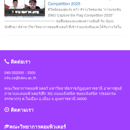
วิศวกรรมศาสตร์ มหาวิทยาลัยศรีนครินทรวิโรฒ ร่วมกับ บริษัท ACIS Professional
Competition 2025
Center และ บริษัท SEC Playground รายการที่ 3. การแข่งขัน Mini CTF ระหว่างผู้
#วิทย์คอมสุดเจ๋ง คว้า #รางวัลชมเชย “การแข่งขัน
เข้าร่วม NCSA CTF Boot Camp 2025 รุ่นที่ 4 ซึ่งจัดขึ้นในระหว่างวันที่ 19–20
SWU Capture the Flag Competition 2025”
กรกฎาคม 2568 นายอาทิตย์ สายกนก นักศึกษาชั้นปีที่ 3 ได้รับ #รางวัล_MVP ผู้ที่
~~~~~~~~~~~~~~~~~~~~~~~~~ ขอชื่นชมและแสดงความยินดี กับ น้องๆ
ทำคะแนนรายบุคคลสูงสุด (3400 คะแนน) จัดโดย #สำนักงานคณะกรรมการการ
นักศึกษา #สาขาวิชาวิทยาการคอมพิวเตอร์ ที่เข้าร่วมแข่งขันและได้รับรางวัลใน
รักษาความมั่นคงปลอดภัยไซเบอร์แห่งชาติ(สกมช) #NCSACTFBootCamp2025
“การแข่งขัน SWU Capture the Flag Competition 2025” เมื่อวันที่ 1 และ 8
#สถาบันวิชาการความมั่นคงปลอดภัยไซเบอร์แห่งชาติ #สำนักวิชาการความมั่นคง
กรกฎาคม 2568 (จัดการแข่งขันในรูปแบบออนไลน์ ) #รางวัลชมเชย ทีม Don’t
ปลอดภัยไซเบอร์ #วิทย์คอมราชภัฏอุบล #ComSciUBRU #คณะวิทยาการ
know Everything นายชัยวัฒน์ ชัยฤทธิ์ นายอาทิตย์ สายกนก นายสุริยา ขันทา จาก
คอมพิวเตอร์ #มหาวิทยาลัยราชภัฏอุบลราชธานี
24 สถาบันการศึกษา รวมทีมมาเข้าร่วมทำการแข่งขันในโครงการจำนวน 60 ทีม
#วิทย์คอมราชภัฏอุบล #ComSciUBRU #คณะวิทยาการคอมพิวเตอร์
ติดต่อเรา
#มหาวิทยาลัยราชภัฏอุบลราชธานี
045-352000 - 3300
info.cs@ubru.ac.th
คณะวิทยาการคอมพิวเตอร์ มหาวิทยาลัยราชภัฏอุบลราชธานี อาคารศูนย์
ภาษาและคอมพิวเตอร์(ตึก 30) ถนนแจ้งสนิท ซอยแจ้งสนิท 1(ซอยกรม
สรรพากร) ต.ในเมือง อ.เมือง จ.อุบลราชธานี 34000
ติดตามเรา
คณะวิทยาการคอมพิวเตอร์