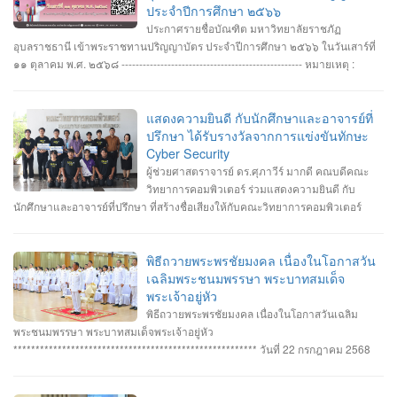
ประจำปีการศึกษา ๒๕๖๖
ประกาศรายชื่อบัณฑิต มหาวิทยาลัยราชภัฏ
อุบลราชธานี เข้าพระราชทานปริญญาบัตร ประจำปีการศึกษา ๒๕๖๖ ในวันเสาร์ที่
๑๑ ตุลาคม พ.ศ. ๒๕๖๘ --------------------------------------------------- หมายเหตุ :
กำหนดการซ้อมพิธีเข้ารับพระราชทานปริญญาบัตร มหาวิทยาลัยจะประกาศให้
ทราบในภายหลัง
แสดงความยินดี กับนักศึกษาและอาจารย์ที่
ปรึกษา ได้รับรางวัลจากการแข่งขันทักษะ
Cyber Security
ผู้ช่วยศาสตราจารย์ ดร.ศุภาวีร์ มากดี คณบดีคณะ
วิทยาการคอมพิวเตอร์ ร่วมแสดงความยินดี กับ
นักศึกษาและอาจารย์ที่ปรึกษา ที่สร้างชื่อเสียงให้กับคณะวิทยาการคอมพิวเตอร์
มหาวิทยาลัยราชภัฏอุบลราชธานี โดยได้รับรางวัลจากการแข่งขันทักษะ Cyber
Security หลายรายการ รายการที่ 1. คว้า 3 รางวัล #การแข่งขันทักษะความ
ปลอดภัยทางไซเบอร์ IT RERU CYBER HACKATHON#1 2025 ภายใต้โครงการ
พิธีถวายพระพรชัยมงคล เนื่องในโอกาสวัน
“เปิดโลกวิชาการ 25 ปี มหาวิทยาลัยราชภัฏร้อยเอ็ด” วันที่ 7-8 กรกฎาคม 2568 รุ่น
เฉลิมพระชนมพรรษา พระบาทสมเด็จ
Senior #รางวัลชนะเลิศ ทีม Don’t know Everything นายชัยวัฒน์ ชัยฤทธิ์ นาย
พระเจ้าอยู่หัว
อาทิตย์ สายกนก นายสุริยา ขันทา ทำคะแนนได้สูงสุด 2260 คะแนน #รางวัลรอง
พิธีถวายพระพรชัยมงคล เนื่องในโอกาสวันเฉลิม
ชนะเลิศอันดับที่_1 ทีม MVP นายอัมรินทร์ จำปาหอม นายนวพงษ์ ธรรมสัตย์ นายวี
พระชนมพรรษา พระบาทสมเด็จพระเจ้าอยู่หัว
รพงษ์ โสระธิ ทำคะแนนได้ 1310 คะแนน #รางวัลรองชนะเลิศอันดับที่_2 ทีม
******************************************************* วันที่ 22 กรกฎาคม 2568
YuukiMiko นายธีรภัทร สิมมาวัน นายวชรพล ทองบุราณ Mr.Dayuth Thy ทำคะแนน
อาจารย์ชัยวิชิต แก้วกลม รองคณบดี คณาจารย์บุคลากรและนักศึกษา คณะ
ได้ 1110 คะแนน และขอแสดงความชื่นชม ทีม SetZero ทีมน้องใหม่!! นายธนภูมิ
วิทยาการคอมพิวเตอร์ เข้าร่วมพิธีถวายพระพรชัยมงคล พระบาทสมเด็จ