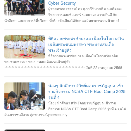
Cyber Security
ผู้ช่วยศาสตราจารย์ ดร.ศุภาวีร์ มากดี คณบดีคณะ
วิทยาการคอมพิวเตอร์ ร่วมแสดงความยินดี กับ
นักศึกษาและอาจารย์ที่ปรึกษา ที่สร้างชื่อเสียงให้กับคณะวิทยาการคอมพิวเตอร์
มหาวิทยาลัยราชภัฏอุบลราชธานี โดยได้รับรางวัลจากการแข่งขันทักษะ Cyber
Security หลายรายการ รายการที่ 1. คว้า 3 รางวัล #การแข่งขันทักษะความ
ปลอดภัยทางไซเบอร์ IT RERU CYBER HACKATHON#1 2025 ภายใต้โครงการ
พิธีถวายพระพรชัยมงคล เนื่องในโอกาสวัน
“เปิดโลกวิชาการ 25 ปี มหาวิทยาลัยราชภัฏร้อยเอ็ด” วันที่ 7-8 กรกฎาคม 2568 รุ่น
เฉลิมพระชนมพรรษา พระบาทสมเด็จ
Senior #รางวัลชนะเลิศ ทีม Don’t know Everything นายชัยวัฒน์ ชัยฤทธิ์ นาย
พระเจ้าอยู่หัว
อาทิตย์ สายกนก นายสุริยา ขันทา ทำคะแนนได้สูงสุด 2260 คะแนน #รางวัลรอง
พิธีถวายพระพรชัยมงคล เนื่องในโอกาสวันเฉลิม
ชนะเลิศอันดับที่_1 ทีม MVP นายอัมรินทร์ จำปาหอม นายนวพงษ์ ธรรมสัตย์ นายวี
พระชนมพรรษา พระบาทสมเด็จพระเจ้าอยู่หัว
รพงษ์ โสระธิ ทำคะแนนได้ 1310 คะแนน #รางวัลรองชนะเลิศอันดับที่_2 ทีม
******************************************************* วันที่ 22 กรกฎาคม 2568
YuukiMiko นายธีรภัทร สิมมาวัน นายวชรพล ทองบุราณ Mr.Dayuth Thy ทำคะแนน
อาจารย์ชัยวิชิต แก้วกลม รองคณบดี คณาจารย์บุคลากรและนักศึกษา คณะ
ได้ 1110 คะแนน และขอแสดงความชื่นชม ทีม SetZero ทีมน้องใหม่!! นายธนภูมิ
วิทยาการคอมพิวเตอร์ เข้าร่วมพิธีถวายพระพรชัยมงคล พระบาทสมเด็จ
รัตนภักดี MR. SENG SOPHIN นายศตวรรษ วิลามาตย์ ทำคะแนนได้ 500 คะแนน
พระเจ้าอยู่หัว เนื่องในโอกาสมหามงคลเฉลิมพระชนมพรรษา 28 กรกฎาคม 2568 ณ
น้องๆ นักศึกษา #วิทย์คอมราชภัฏอุบล เข้า
จบที่อันดับ 9 จาก 13 ทีมที่เข้าร่วมแข่งขันในครั้งนี้ RERU CYBER
หอประชุมไพรพะยอม มหาวิทยาลัยราชภัฏอุบลราชธานี โดยมีท่าน รอง
ร่วมกิจกรรม NCSA CTF Boot Camp 2025
HACKATHON#1 2025 จัดโดย คณะเทคโนโลยีสารสนเทศ มหาวิทยาลัยราชภัฏ
ศาสตราจารย์ธรรมรักษ์ ละอองนวล อธิการบดี เป็นประธานในพิธีถวายพระพร
รุ่นที่ 4
ร้อยเอ็ด ร่วมกับสำนักงานคณะกรรมการการรักษาความมั่นคงปลอดภัยไซเบอร์แห่ง
ชัยมงคลและวางพานพุ่มทอง-พานพุ่มเงิน #คณะวิทยาการคอมพิวเตอร์
น้องๆ นักศึกษา #วิทย์คอมราชภัฏอุบล เข้าร่วม
ชาติ (สกมช.) รายการที่ 2. “การแข่งขัน SWU Capture the Flag Competition
#มหาวิทยาลัยแห่งความสุข #มหาวิทยาลัยราชภัฏอุบลราชธานี
กิจกรรม NCSA CTF Boot Camp 2025 รุ่นที่ 4 จุดไฟ
2025” เมื่อวันอังคารที่ 1 และ 8 กรกฎาคม 2568 (จัดการแข่งขันในรูปแบบออนไลน์
ฝันเยาวชนอีสาน สู่สายงาน Cybersecurity
) #รางวัลชมเชย ทีม Don’t know Everything นายชัยวัฒน์ ชัยฤทธิ์ นายอาทิตย์ สาย
กนก นายสุริยา ขันทา จาก 24 สถาบันการศึกษา รวมทีมมาเข้าร่วมทำการแข่งขัน