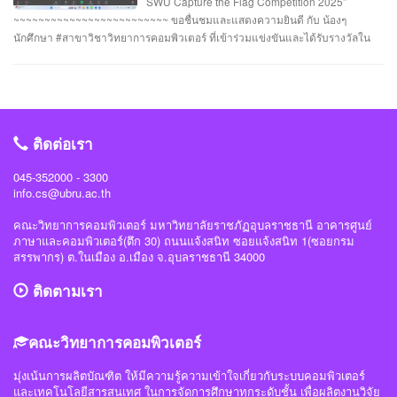
SWU Capture the Flag Competition 2025”
กรกฎาคม 2568 นายอาทิตย์ สายกนก นักศึกษาชั้นปีที่ 3 ได้รับ #รางวัล_MVP ผู้ที่
~~~~~~~~~~~~~~~~~~~~~~~~~ ขอชื่นชมและแสดงความยินดี กับ น้องๆ
ทำคะแนนรายบุคคลสูงสุด (3400 คะแนน) จัดโดย #สำนักงานคณะกรรมการการ
นักศึกษา #สาขาวิชาวิทยาการคอมพิวเตอร์ ที่เข้าร่วมแข่งขันและได้รับรางวัลใน
รักษาความมั่นคงปลอดภัยไซเบอร์แห่งชาติ(สกมช) #NCSACTFBootCamp2025
“การแข่งขัน SWU Capture the Flag Competition 2025” เมื่อวันที่ 1 และ 8
#สถาบันวิชาการความมั่นคงปลอดภัยไซเบอร์แห่งชาติ #สำนักวิชาการความมั่นคง
กรกฎาคม 2568 (จัดการแข่งขันในรูปแบบออนไลน์ ) #รางวัลชมเชย ทีม Don’t
ปลอดภัยไซเบอร์ #วิทย์คอมราชภัฏอุบล #ComSciUBRU #คณะวิทยาการ
know Everything นายชัยวัฒน์ ชัยฤทธิ์ นายอาทิตย์ สายกนก นายสุริยา ขันทา จาก
คอมพิวเตอร์ #มหาวิทยาลัยราชภัฏอุบลราชธานี
24 สถาบันการศึกษา รวมทีมมาเข้าร่วมทำการแข่งขันในโครงการจำนวน 60 ทีม
#วิทย์คอมราชภัฏอุบล #ComSciUBRU #คณะวิทยาการคอมพิวเตอร์
ติดต่อเรา
#มหาวิทยาลัยราชภัฏอุบลราชธานี
045-352000 - 3300
info.cs@ubru.ac.th
คณะวิทยาการคอมพิวเตอร์ มหาวิทยาลัยราชภัฏอุบลราชธานี อาคารศูนย์
ภาษาและคอมพิวเตอร์(ตึก 30) ถนนแจ้งสนิท ซอยแจ้งสนิท 1(ซอยกรม
สรรพากร) ต.ในเมือง อ.เมือง จ.อุบลราชธานี 34000
ติดตามเรา
คณะวิทยาการคอมพิวเตอร์
มุ่งเน้นการผลิตบัณฑิต ให้มีความรู้ความเข้าใจเกี่ยวกับระบบคอมพิวเตอร์
และเทคโนโลยีสารสนเทศ ในการจัดการศึกษาทุกระดับชั้น เพื่อผลิตงานวิจัย