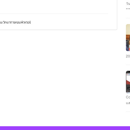
อา
วั
#ร
**
นว
กร
#ร
บุ
ะวิทยาการคอมพิวเตอร์
นา
พร
แล
เฉ
ภั
มห
คะ
รั
CY
วา
มห
#ม
20
คว
แข
แล
ชม
สา
ทำ
คอ
Co
กั
แส
รา
ที
Ca
Fl
นา
แข
คะ
Ev