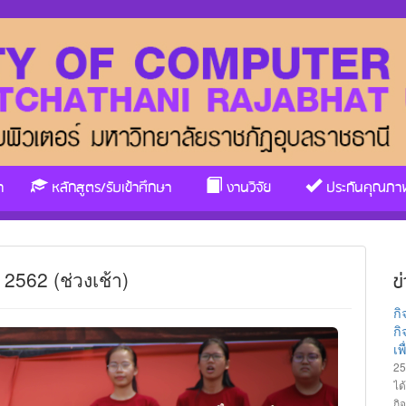
า
หลักสูตร/รับเข้าศึกษา
งานวิจัย
ประกันคุณภา
62 (ช่วงเช้า)
ข
ก
กิ
เ
25
ได
กิ