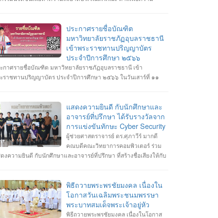
ดเจนในการจอดรถ อีกทั้งเสริมสร้างความสัมพันธ์และสามัคคีต่อ
กศึกษา อาจารย์ ภายในคณะวิทยาการคอมพิวเตอร์
ประกาศรายชื่อบัณฑิต
มหาวิทยาลัยราชภัฏอุบลราชธานี
เข้าพระราชทานปริญญาบัตร
ประจำปีการศึกษา ๒๕๖๖
ะกาศรายชื่อบัณฑิต มหาวิทยาลัยราชภัฏอุบลราชธานี เข้า
ะราชทานปริญญาบัตร ประจำปีการศึกษา ๒๕๖๖ ในวันเสาร์ที่ ๑๑
ลาคม พ.ศ. ๒๕๖๘ --------------------------------------------------- หมายเหตุ
กำหนดการซ้อมพิธีเข้ารับพระราชทานปริญญาบัตร มหาวิทยาลัยจะ
ะกาศให้ทราบในภายหลัง
แสดงความยินดี กับนักศึกษาและ
อาจารย์ที่ปรึกษา ได้รับรางวัลจาก
การแข่งขันทักษะ Cyber Security
ผู้ช่วยศาสตราจารย์ ดร.ศุภาวีร์ มากดี
คณบดีคณะวิทยาการคอมพิวเตอร์ ร่วม
ดงความยินดี กับนักศึกษาและอาจารย์ที่ปรึกษา ที่สร้างชื่อเสียงให้กับ
ะวิทยาการคอมพิวเตอร์ มหาวิทยาลัยราชภัฏอุบลราชธานี โดยได้รับ
งวัลจากการแข่งขันทักษะ Cyber Security หลายรายการ รายการที่ 1.
้า 3 รางวัล #การแข่งขันทักษะความปลอดภัยทางไซเบอร์ IT RERU
พิธีถวายพระพรชัยมงคล เนื่องใน
BER HACKATHON#1 2025 ภายใต้โครงการ “เปิดโลกวิชาการ 25
โอกาสวันเฉลิมพระชนมพรรษา
 มหาวิทยาลัยราชภัฏร้อยเอ็ด” วันที่ 7-8 กรกฎาคม 2568 รุ่น Senior
พระบาทสมเด็จพระเจ้าอยู่หัว
างวัลชนะเลิศ ทีม Don’t know Everything นายชัยวัฒน์ ชัยฤทธิ์ นาย
พิธีถวายพระพรชัยมงคล เนื่องในโอกาส