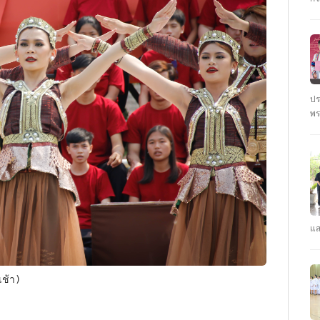
ชั
นั
ปร
พร
ตุ
: 
ปร
แส
คณ
รา
คว
ช้า) 
CY
ปี
#ร