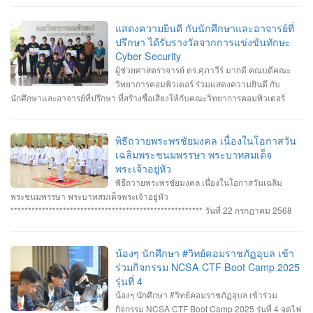
ทราบในภายหลัง
แสดงความยินดี กับนักศึกษาและอาจารย์ที่
ปรึกษา ได้รับรางวัลจากการแข่งขันทักษะ
Cyber Security
ผู้ช่วยศาสตราจารย์ ดร.ศุภาวีร์ มากดี คณบดีคณะ
วิทยาการคอมพิวเตอร์ ร่วมแสดงความยินดี กับ
นักศึกษาและอาจารย์ที่ปรึกษา ที่สร้างชื่อเสียงให้กับคณะวิทยาการคอมพิวเตอร์
มหาวิทยาลัยราชภัฏอุบลราชธานี โดยได้รับรางวัลจากการแข่งขันทักษะ Cyber
Security หลายรายการ รายการที่ 1. คว้า 3 รางวัล #การแข่งขันทักษะความ
ปลอดภัยทางไซเบอร์ IT RERU CYBER HACKATHON#1 2025 ภายใต้โครงการ
พิธีถวายพระพรชัยมงคล เนื่องในโอกาสวัน
“เปิดโลกวิชาการ 25 ปี มหาวิทยาลัยราชภัฏร้อยเอ็ด” วันที่ 7-8 กรกฎาคม 2568 รุ่น
เฉลิมพระชนมพรรษา พระบาทสมเด็จ
Senior #รางวัลชนะเลิศ ทีม Don’t know Everything นายชัยวัฒน์ ชัยฤทธิ์ นาย
พระเจ้าอยู่หัว
อาทิตย์ สายกนก นายสุริยา ขันทา ทำคะแนนได้สูงสุด 2260 คะแนน #รางวัลรอง
พิธีถวายพระพรชัยมงคล เนื่องในโอกาสวันเฉลิม
ชนะเลิศอันดับที่_1 ทีม MVP นายอัมรินทร์ จำปาหอม นายนวพงษ์ ธรรมสัตย์ นายวี
พระชนมพรรษา พระบาทสมเด็จพระเจ้าอยู่หัว
รพงษ์ โสระธิ ทำคะแนนได้ 1310 คะแนน #รางวัลรองชนะเลิศอันดับที่_2 ทีม
******************************************************* วันที่ 22 กรกฎาคม 2568
YuukiMiko นายธีรภัทร สิมมาวัน นายวชรพล ทองบุราณ Mr.Dayuth Thy ทำคะแนน
อาจารย์ชัยวิชิต แก้วกลม รองคณบดี คณาจารย์บุคลากรและนักศึกษา คณะ
ได้ 1110 คะแนน และขอแสดงความชื่นชม ทีม SetZero ทีมน้องใหม่!! นายธนภูมิ
วิทยาการคอมพิวเตอร์ เข้าร่วมพิธีถวายพระพรชัยมงคล พระบาทสมเด็จ
รัตนภักดี MR. SENG SOPHIN นายศตวรรษ วิลามาตย์ ทำคะแนนได้ 500 คะแนน
พระเจ้าอยู่หัว เนื่องในโอกาสมหามงคลเฉลิมพระชนมพรรษา 28 กรกฎาคม 2568 ณ
น้องๆ นักศึกษา #วิทย์คอมราชภัฏอุบล เข้า
จบที่อันดับ 9 จาก 13 ทีมที่เข้าร่วมแข่งขันในครั้งนี้ RERU CYBER
หอประชุมไพรพะยอม มหาวิทยาลัยราชภัฏอุบลราชธานี โดยมีท่าน รอง
ร่วมกิจกรรม NCSA CTF Boot Camp 2025
HACKATHON#1 2025 จัดโดย คณะเทคโนโลยีสารสนเทศ มหาวิทยาลัยราชภัฏ
ศาสตราจารย์ธรรมรักษ์ ละอองนวล อธิการบดี เป็นประธานในพิธีถวายพระพร
รุ่นที่ 4
ร้อยเอ็ด ร่วมกับสำนักงานคณะกรรมการการรักษาความมั่นคงปลอดภัยไซเบอร์แห่ง
ชัยมงคลและวางพานพุ่มทอง-พานพุ่มเงิน #คณะวิทยาการคอมพิวเตอร์
น้องๆ นักศึกษา #วิทย์คอมราชภัฏอุบล เข้าร่วม
ชาติ (สกมช.) รายการที่ 2. “การแข่งขัน SWU Capture the Flag Competition
#มหาวิทยาลัยแห่งความสุข #มหาวิทยาลัยราชภัฏอุบลราชธานี
กิจกรรม NCSA CTF Boot Camp 2025 รุ่นที่ 4 จุดไฟ