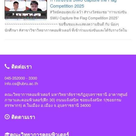
วิศวกรรมศาสตร์ มหาวิทยาลัยศรีนครินทรวิโรฒ ร่วมกับ บริษัท ACIS Professional
Competition 2025
Center และ บริษัท SEC Playground รายการที่ 3. การแข่งขัน Mini CTF ระหว่างผู้
#วิทย์คอมสุดเจ๋ง คว้า #รางวัลชมเชย “การแข่งขัน
เข้าร่วม NCSA CTF Boot Camp 2025 รุ่นที่ 4 ซึ่งจัดขึ้นในระหว่างวันที่ 19–20
SWU Capture the Flag Competition 2025”
กรกฎาคม 2568 นายอาทิตย์ สายกนก นักศึกษาชั้นปีที่ 3 ได้รับ #รางวัล_MVP ผู้ที่
~~~~~~~~~~~~~~~~~~~~~~~~~ ขอชื่นชมและแสดงความยินดี กับ น้องๆ
ทำคะแนนรายบุคคลสูงสุด (3400 คะแนน) จัดโดย #สำนักงานคณะกรรมการการ
นักศึกษา #สาขาวิชาวิทยาการคอมพิวเตอร์ ที่เข้าร่วมแข่งขันและได้รับรางวัลใน
รักษาความมั่นคงปลอดภัยไซเบอร์แห่งชาติ(สกมช) #NCSACTFBootCamp2025
“การแข่งขัน SWU Capture the Flag Competition 2025” เมื่อวันที่ 1 และ 8
#สถาบันวิชาการความมั่นคงปลอดภัยไซเบอร์แห่งชาติ #สำนักวิชาการความมั่นคง
กรกฎาคม 2568 (จัดการแข่งขันในรูปแบบออนไลน์ ) #รางวัลชมเชย ทีม Don’t
ปลอดภัยไซเบอร์ #วิทย์คอมราชภัฏอุบล #ComSciUBRU #คณะวิทยาการ
know Everything นายชัยวัฒน์ ชัยฤทธิ์ นายอาทิตย์ สายกนก นายสุริยา ขันทา จาก
คอมพิวเตอร์ #มหาวิทยาลัยราชภัฏอุบลราชธานี
24 สถาบันการศึกษา รวมทีมมาเข้าร่วมทำการแข่งขันในโครงการจำนวน 60 ทีม
#วิทย์คอมราชภัฏอุบล #ComSciUBRU #คณะวิทยาการคอมพิวเตอร์
ติดต่อเรา
#มหาวิทยาลัยราชภัฏอุบลราชธานี
045-352000 - 3300
info.cs@ubru.ac.th
คณะวิทยาการคอมพิวเตอร์ มหาวิทยาลัยราชภัฏอุบลราชธานี อาคารศูนย์
ภาษาและคอมพิวเตอร์(ตึก 30) ถนนแจ้งสนิท ซอยแจ้งสนิท 1(ซอยกรม
สรรพากร) ต.ในเมือง อ.เมือง จ.อุบลราชธานี 34000
ติดตามเรา
คณะวิทยาการคอมพิวเตอร์