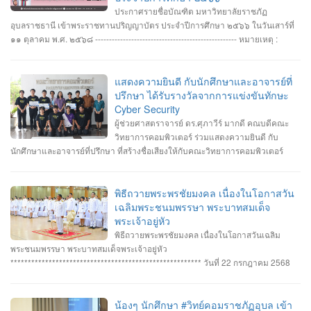
ประกาศรายชื่อบัณฑิต มหาวิทยาลัยราชภัฏ
อุบลราชธานี เข้าพระราชทานปริญญาบัตร ประจำปีการศึกษา ๒๕๖๖ ในวันเสาร์ที่
๑๑ ตุลาคม พ.ศ. ๒๕๖๘ --------------------------------------------------- หมายเหตุ :
กำหนดการซ้อมพิธีเข้ารับพระราชทานปริญญาบัตร มหาวิทยาลัยจะประกาศให้
ทราบในภายหลัง
แสดงความยินดี กับนักศึกษาและอาจารย์ที่
ปรึกษา ได้รับรางวัลจากการแข่งขันทักษะ
Cyber Security
ผู้ช่วยศาสตราจารย์ ดร.ศุภาวีร์ มากดี คณบดีคณะ
วิทยาการคอมพิวเตอร์ ร่วมแสดงความยินดี กับ
นักศึกษาและอาจารย์ที่ปรึกษา ที่สร้างชื่อเสียงให้กับคณะวิทยาการคอมพิวเตอร์
มหาวิทยาลัยราชภัฏอุบลราชธานี โดยได้รับรางวัลจากการแข่งขันทักษะ Cyber
Security หลายรายการ รายการที่ 1. คว้า 3 รางวัล #การแข่งขันทักษะความ
ปลอดภัยทางไซเบอร์ IT RERU CYBER HACKATHON#1 2025 ภายใต้โครงการ
พิธีถวายพระพรชัยมงคล เนื่องในโอกาสวัน
“เปิดโลกวิชาการ 25 ปี มหาวิทยาลัยราชภัฏร้อยเอ็ด” วันที่ 7-8 กรกฎาคม 2568 รุ่น
เฉลิมพระชนมพรรษา พระบาทสมเด็จ
Senior #รางวัลชนะเลิศ ทีม Don’t know Everything นายชัยวัฒน์ ชัยฤทธิ์ นาย
พระเจ้าอยู่หัว
อาทิตย์ สายกนก นายสุริยา ขันทา ทำคะแนนได้สูงสุด 2260 คะแนน #รางวัลรอง
พิธีถวายพระพรชัยมงคล เนื่องในโอกาสวันเฉลิม
ชนะเลิศอันดับที่_1 ทีม MVP นายอัมรินทร์ จำปาหอม นายนวพงษ์ ธรรมสัตย์ นายวี
พระชนมพรรษา พระบาทสมเด็จพระเจ้าอยู่หัว
รพงษ์ โสระธิ ทำคะแนนได้ 1310 คะแนน #รางวัลรองชนะเลิศอันดับที่_2 ทีม
******************************************************* วันที่ 22 กรกฎาคม 2568
YuukiMiko นายธีรภัทร สิมมาวัน นายวชรพล ทองบุราณ Mr.Dayuth Thy ทำคะแนน
อาจารย์ชัยวิชิต แก้วกลม รองคณบดี คณาจารย์บุคลากรและนักศึกษา คณะ
ได้ 1110 คะแนน และขอแสดงความชื่นชม ทีม SetZero ทีมน้องใหม่!! นายธนภูมิ
วิทยาการคอมพิวเตอร์ เข้าร่วมพิธีถวายพระพรชัยมงคล พระบาทสมเด็จ
รัตนภักดี MR. SENG SOPHIN นายศตวรรษ วิลามาตย์ ทำคะแนนได้ 500 คะแนน
พระเจ้าอยู่หัว เนื่องในโอกาสมหามงคลเฉลิมพระชนมพรรษา 28 กรกฎาคม 2568 ณ
น้องๆ นักศึกษา #วิทย์คอมราชภัฏอุบล เข้า