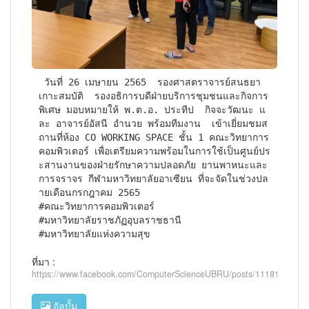
 วันที่ 26 เมษายน 2565  รองศาสตราจารย์สนธยา  
เกาะสมบัติ  รองอธิการบดีฝ่ายบริการชุมชนและกิจการ
พิเศษ มอบหมายให้ พ.ต.อ. ประทีป  กิจจะวัฒนะ แ
ละ อาจารย์อัสนี อำนวย พร้อมทีมงาน  เข้าเยี่ยมชมส
ถานที่ห้อง CO WORKING SPACE ชั้น 1 คณะวิทยาการ
คอมพิวเตอร์ เพื่อเตรียมความพร้อมในการใช้เป็นศูนย์ปร
ะสานงานของฝ่ายรักษาความปลอดภัย ยานพาหนะและ
การจราจร กีฬามหาวิทยาลัยอาเซียน ที่จะจัดในช่วงปล
ายเดือนกรกฎาคม 2565

#คณะวิทยาการคอมพิวเตอร์

#มหาวิทยาลัยราชภัฏอุบลราชธานี

#มหาวิทยาลัยแห่งความสุข
ที่มา :
https://www.facebook.com/ComputerScienceUBRU/posts/1118150205
อัลบั้ม