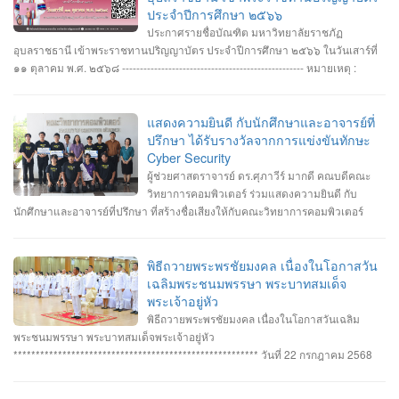
ประจำปีการศึกษา ๒๕๖๖
ประกาศรายชื่อบัณฑิต มหาวิทยาลัยราชภัฏ
อุบลราชธานี เข้าพระราชทานปริญญาบัตร ประจำปีการศึกษา ๒๕๖๖ ในวันเสาร์ที่
๑๑ ตุลาคม พ.ศ. ๒๕๖๘ --------------------------------------------------- หมายเหตุ :
กำหนดการซ้อมพิธีเข้ารับพระราชทานปริญญาบัตร มหาวิทยาลัยจะประกาศให้
ทราบในภายหลัง
แสดงความยินดี กับนักศึกษาและอาจารย์ที่
ปรึกษา ได้รับรางวัลจากการแข่งขันทักษะ
Cyber Security
ผู้ช่วยศาสตราจารย์ ดร.ศุภาวีร์ มากดี คณบดีคณะ
วิทยาการคอมพิวเตอร์ ร่วมแสดงความยินดี กับ
นักศึกษาและอาจารย์ที่ปรึกษา ที่สร้างชื่อเสียงให้กับคณะวิทยาการคอมพิวเตอร์
มหาวิทยาลัยราชภัฏอุบลราชธานี โดยได้รับรางวัลจากการแข่งขันทักษะ Cyber
Security หลายรายการ รายการที่ 1. คว้า 3 รางวัล #การแข่งขันทักษะความ
ปลอดภัยทางไซเบอร์ IT RERU CYBER HACKATHON#1 2025 ภายใต้โครงการ
พิธีถวายพระพรชัยมงคล เนื่องในโอกาสวัน
“เปิดโลกวิชาการ 25 ปี มหาวิทยาลัยราชภัฏร้อยเอ็ด” วันที่ 7-8 กรกฎาคม 2568 รุ่น
เฉลิมพระชนมพรรษา พระบาทสมเด็จ
Senior #รางวัลชนะเลิศ ทีม Don’t know Everything นายชัยวัฒน์ ชัยฤทธิ์ นาย
พระเจ้าอยู่หัว
อาทิตย์ สายกนก นายสุริยา ขันทา ทำคะแนนได้สูงสุด 2260 คะแนน #รางวัลรอง
พิธีถวายพระพรชัยมงคล เนื่องในโอกาสวันเฉลิม
ชนะเลิศอันดับที่_1 ทีม MVP นายอัมรินทร์ จำปาหอม นายนวพงษ์ ธรรมสัตย์ นายวี
พระชนมพรรษา พระบาทสมเด็จพระเจ้าอยู่หัว
รพงษ์ โสระธิ ทำคะแนนได้ 1310 คะแนน #รางวัลรองชนะเลิศอันดับที่_2 ทีม
******************************************************* วันที่ 22 กรกฎาคม 2568
YuukiMiko นายธีรภัทร สิมมาวัน นายวชรพล ทองบุราณ Mr.Dayuth Thy ทำคะแนน
อาจารย์ชัยวิชิต แก้วกลม รองคณบดี คณาจารย์บุคลากรและนักศึกษา คณะ
ได้ 1110 คะแนน และขอแสดงความชื่นชม ทีม SetZero ทีมน้องใหม่!! นายธนภูมิ
วิทยาการคอมพิวเตอร์ เข้าร่วมพิธีถวายพระพรชัยมงคล พระบาทสมเด็จ