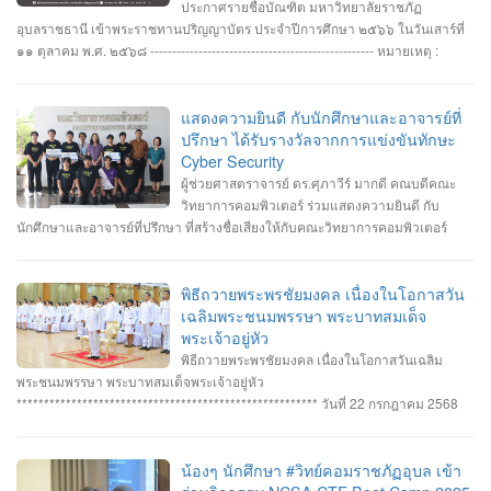
ประกาศรายชื่อบัณฑิต มหาวิทยาลัยราชภัฏ
อุบลราชธานี เข้าพระราชทานปริญญาบัตร ประจำปีการศึกษา ๒๕๖๖ ในวันเสาร์ที่
๑๑ ตุลาคม พ.ศ. ๒๕๖๘ --------------------------------------------------- หมายเหตุ :
กำหนดการซ้อมพิธีเข้ารับพระราชทานปริญญาบัตร มหาวิทยาลัยจะประกาศให้
ทราบในภายหลัง
แสดงความยินดี กับนักศึกษาและอาจารย์ที่
ปรึกษา ได้รับรางวัลจากการแข่งขันทักษะ
Cyber Security
ผู้ช่วยศาสตราจารย์ ดร.ศุภาวีร์ มากดี คณบดีคณะ
วิทยาการคอมพิวเตอร์ ร่วมแสดงความยินดี กับ
นักศึกษาและอาจารย์ที่ปรึกษา ที่สร้างชื่อเสียงให้กับคณะวิทยาการคอมพิวเตอร์
มหาวิทยาลัยราชภัฏอุบลราชธานี โดยได้รับรางวัลจากการแข่งขันทักษะ Cyber
Security หลายรายการ รายการที่ 1. คว้า 3 รางวัล #การแข่งขันทักษะความ
ปลอดภัยทางไซเบอร์ IT RERU CYBER HACKATHON#1 2025 ภายใต้โครงการ
พิธีถวายพระพรชัยมงคล เนื่องในโอกาสวัน
“เปิดโลกวิชาการ 25 ปี มหาวิทยาลัยราชภัฏร้อยเอ็ด” วันที่ 7-8 กรกฎาคม 2568 รุ่น
เฉลิมพระชนมพรรษา พระบาทสมเด็จ
Senior #รางวัลชนะเลิศ ทีม Don’t know Everything นายชัยวัฒน์ ชัยฤทธิ์ นาย
พระเจ้าอยู่หัว
อาทิตย์ สายกนก นายสุริยา ขันทา ทำคะแนนได้สูงสุด 2260 คะแนน #รางวัลรอง
พิธีถวายพระพรชัยมงคล เนื่องในโอกาสวันเฉลิม
ชนะเลิศอันดับที่_1 ทีม MVP นายอัมรินทร์ จำปาหอม นายนวพงษ์ ธรรมสัตย์ นายวี
พระชนมพรรษา พระบาทสมเด็จพระเจ้าอยู่หัว
รพงษ์ โสระธิ ทำคะแนนได้ 1310 คะแนน #รางวัลรองชนะเลิศอันดับที่_2 ทีม
******************************************************* วันที่ 22 กรกฎาคม 2568
YuukiMiko นายธีรภัทร สิมมาวัน นายวชรพล ทองบุราณ Mr.Dayuth Thy ทำคะแนน
อาจารย์ชัยวิชิต แก้วกลม รองคณบดี คณาจารย์บุคลากรและนักศึกษา คณะ
ได้ 1110 คะแนน และขอแสดงความชื่นชม ทีม SetZero ทีมน้องใหม่!! นายธนภูมิ
วิทยาการคอมพิวเตอร์ เข้าร่วมพิธีถวายพระพรชัยมงคล พระบาทสมเด็จ
รัตนภักดี MR. SENG SOPHIN นายศตวรรษ วิลามาตย์ ทำคะแนนได้ 500 คะแนน
พระเจ้าอยู่หัว เนื่องในโอกาสมหามงคลเฉลิมพระชนมพรรษา 28 กรกฎาคม 2568 ณ
น้องๆ นักศึกษา #วิทย์คอมราชภัฏอุบล เข้า
จบที่อันดับ 9 จาก 13 ทีมที่เข้าร่วมแข่งขันในครั้งนี้ RERU CYBER
หอประชุมไพรพะยอม มหาวิทยาลัยราชภัฏอุบลราชธานี โดยมีท่าน รอง