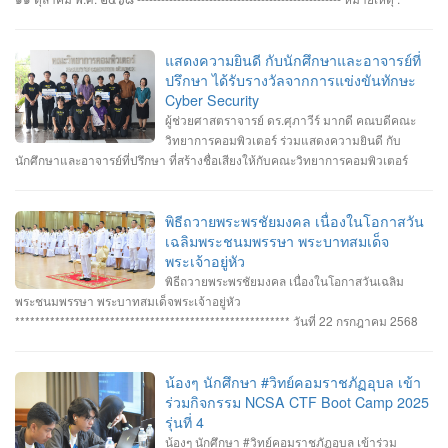
กำหนดการซ้อมพิธีเข้ารับพระราชทานปริญญาบัตร มหาวิทยาลัยจะประกาศให้
ทราบในภายหลัง
แสดงความยินดี กับนักศึกษาและอาจารย์ที่
ปรึกษา ได้รับรางวัลจากการแข่งขันทักษะ
Cyber Security
ผู้ช่วยศาสตราจารย์ ดร.ศุภาวีร์ มากดี คณบดีคณะ
วิทยาการคอมพิวเตอร์ ร่วมแสดงความยินดี กับ
นักศึกษาและอาจารย์ที่ปรึกษา ที่สร้างชื่อเสียงให้กับคณะวิทยาการคอมพิวเตอร์
มหาวิทยาลัยราชภัฏอุบลราชธานี โดยได้รับรางวัลจากการแข่งขันทักษะ Cyber
Security หลายรายการ รายการที่ 1. คว้า 3 รางวัล #การแข่งขันทักษะความ
ปลอดภัยทางไซเบอร์ IT RERU CYBER HACKATHON#1 2025 ภายใต้โครงการ
พิธีถวายพระพรชัยมงคล เนื่องในโอกาสวัน
“เปิดโลกวิชาการ 25 ปี มหาวิทยาลัยราชภัฏร้อยเอ็ด” วันที่ 7-8 กรกฎาคม 2568 รุ่น
เฉลิมพระชนมพรรษา พระบาทสมเด็จ
Senior #รางวัลชนะเลิศ ทีม Don’t know Everything นายชัยวัฒน์ ชัยฤทธิ์ นาย
พระเจ้าอยู่หัว
อาทิตย์ สายกนก นายสุริยา ขันทา ทำคะแนนได้สูงสุด 2260 คะแนน #รางวัลรอง
พิธีถวายพระพรชัยมงคล เนื่องในโอกาสวันเฉลิม
ชนะเลิศอันดับที่_1 ทีม MVP นายอัมรินทร์ จำปาหอม นายนวพงษ์ ธรรมสัตย์ นายวี
พระชนมพรรษา พระบาทสมเด็จพระเจ้าอยู่หัว
รพงษ์ โสระธิ ทำคะแนนได้ 1310 คะแนน #รางวัลรองชนะเลิศอันดับที่_2 ทีม
******************************************************* วันที่ 22 กรกฎาคม 2568
YuukiMiko นายธีรภัทร สิมมาวัน นายวชรพล ทองบุราณ Mr.Dayuth Thy ทำคะแนน
อาจารย์ชัยวิชิต แก้วกลม รองคณบดี คณาจารย์บุคลากรและนักศึกษา คณะ
ได้ 1110 คะแนน และขอแสดงความชื่นชม ทีม SetZero ทีมน้องใหม่!! นายธนภูมิ
วิทยาการคอมพิวเตอร์ เข้าร่วมพิธีถวายพระพรชัยมงคล พระบาทสมเด็จ
รัตนภักดี MR. SENG SOPHIN นายศตวรรษ วิลามาตย์ ทำคะแนนได้ 500 คะแนน
พระเจ้าอยู่หัว เนื่องในโอกาสมหามงคลเฉลิมพระชนมพรรษา 28 กรกฎาคม 2568 ณ
น้องๆ นักศึกษา #วิทย์คอมราชภัฏอุบล เข้า
จบที่อันดับ 9 จาก 13 ทีมที่เข้าร่วมแข่งขันในครั้งนี้ RERU CYBER
หอประชุมไพรพะยอม มหาวิทยาลัยราชภัฏอุบลราชธานี โดยมีท่าน รอง
ร่วมกิจกรรม NCSA CTF Boot Camp 2025
HACKATHON#1 2025 จัดโดย คณะเทคโนโลยีสารสนเทศ มหาวิทยาลัยราชภัฏ
ศาสตราจารย์ธรรมรักษ์ ละอองนวล อธิการบดี เป็นประธานในพิธีถวายพระพร
รุ่นที่ 4
ร้อยเอ็ด ร่วมกับสำนักงานคณะกรรมการการรักษาความมั่นคงปลอดภัยไซเบอร์แห่ง
ชัยมงคลและวางพานพุ่มทอง-พานพุ่มเงิน #คณะวิทยาการคอมพิวเตอร์
น้องๆ นักศึกษา #วิทย์คอมราชภัฏอุบล เข้าร่วม