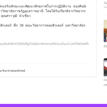
อา
วั
#ร
**
าวิทยาลัยราชภัฏอุบลราชธานี โดยได้รับเกียรติจากวิทยากร
นว
กร
คุณศราวุฒิ บัวเขียว 

#ร
บุ
นา
พร
ิวเตอร์ ตึก 30 คณะวิทยาการคอมพิวเตอร์ มหาวิทยาลัยร
แล
เฉ
ภั
มห
คะ
รั
CY
วา
osts/pfbid0Wn9YjW9xBgVQd82nnNmkmzA5bUuvEeuCL3oPf86Se8RnkpN9ryhjdn
มห
#ม
20
คว
แข
แล
ชม
สา
ะวิทยาการคอมพิวเตอร์
ทำ
คอ
Co
กั
แส
รา
ที
Ca
Fl
นา
แข
คะ
Ev