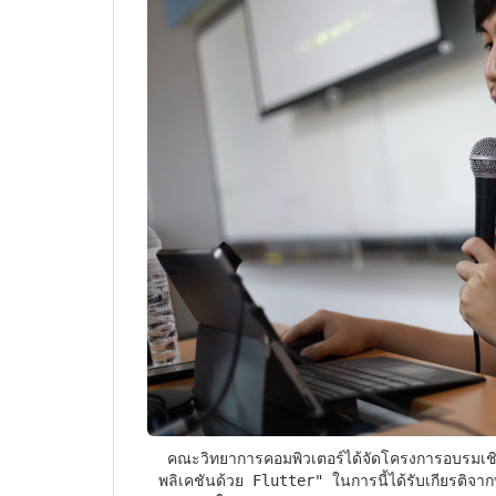
 คณะวิทยาการคอมพิวเตอร์ได้จัดโครงการอบรมเชิงปฏิบัติการ Upskill/Reskill  ในหัวข้อ"การพัฒนาแอป
พลิเคชันด้วย Flutter" ในการนี้ได้รับเกียรติจา