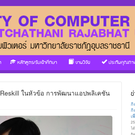
า
หลักสูตร/รับเข้าศึกษา
งานวิจัย
ประกันคุณภา
/Reskill ในหัวข้อ การพัฒนาแอปพลิเคชัน
ข
ก
กิ
เ
25
ได
กิ