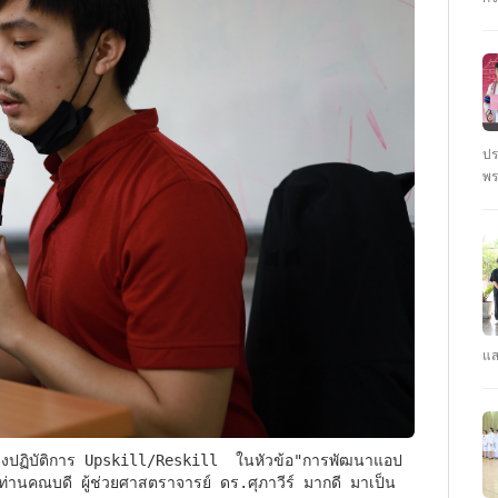
ชั
นั
ปร
พร
ตุ
: 
ปร
แส
คณ
รา
คว
CY
ปี
กท่านคณบดี ผู้ช่วยศาสตราจารย์ ดร.ศุภาวีร์ มากดี มาเป็น
#ร