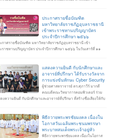
ดเจนในการจอดรถ อีกทั้งเสริมสร้างความสัมพันธ์และสามัคคีต่อ
กศึกษา อาจารย์ ภายในคณะวิทยาการคอมพิวเตอร์
ประกาศรายชื่อบัณฑิต
มหาวิทยาลัยราชภัฏอุบลราชธานี
เข้าพระราชทานปริญญาบัตร
ประจำปีการศึกษา ๒๕๖๖
ะกาศรายชื่อบัณฑิต มหาวิทยาลัยราชภัฏอุบลราชธานี เข้า
ะราชทานปริญญาบัตร ประจำปีการศึกษา ๒๕๖๖ ในวันเสาร์ที่ ๑๑
ลาคม พ.ศ. ๒๕๖๘ --------------------------------------------------- หมายเหตุ
กำหนดการซ้อมพิธีเข้ารับพระราชทานปริญญาบัตร มหาวิทยาลัยจะ
ะกาศให้ทราบในภายหลัง
แสดงความยินดี กับนักศึกษาและ
อาจารย์ที่ปรึกษา ได้รับรางวัลจาก
การแข่งขันทักษะ Cyber Security
ผู้ช่วยศาสตราจารย์ ดร.ศุภาวีร์ มากดี
คณบดีคณะวิทยาการคอมพิวเตอร์ ร่วม
ดงความยินดี กับนักศึกษาและอาจารย์ที่ปรึกษา ที่สร้างชื่อเสียงให้กับ
ะวิทยาการคอมพิวเตอร์ มหาวิทยาลัยราชภัฏอุบลราชธานี โดยได้รับ
งวัลจากการแข่งขันทักษะ Cyber Security หลายรายการ รายการที่ 1.
้า 3 รางวัล #การแข่งขันทักษะความปลอดภัยทางไซเบอร์ IT RERU
พิธีถวายพระพรชัยมงคล เนื่องใน
BER HACKATHON#1 2025 ภายใต้โครงการ “เปิดโลกวิชาการ 25
โอกาสวันเฉลิมพระชนมพรรษา
 มหาวิทยาลัยราชภัฏร้อยเอ็ด” วันที่ 7-8 กรกฎาคม 2568 รุ่น Senior
พระบาทสมเด็จพระเจ้าอยู่หัว
างวัลชนะเลิศ ทีม Don’t know Everything นายชัยวัฒน์ ชัยฤทธิ์ นาย
พิธีถวายพระพรชัยมงคล เนื่องในโอกาส