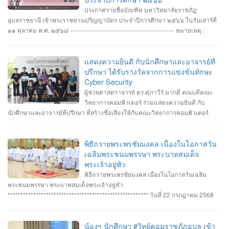
ประกาศรายชื่อบัณฑิต มหาวิทยาลัยราชภัฏ
อุบลราชธานี เข้าพระราชทานปริญญาบัตร ประจำปีการศึกษา ๒๕๖๖ ในวันเสาร์ที่
๑๑ ตุลาคม พ.ศ. ๒๕๖๘ --------------------------------------------------- หมายเหตุ :
กำหนดการซ้อมพิธีเข้ารับพระราชทานปริญญาบัตร มหาวิทยาลัยจะประกาศให้
ทราบในภายหลัง
แสดงความยินดี กับนักศึกษาและอาจารย์ที่
ปรึกษา ได้รับรางวัลจากการแข่งขันทักษะ
Cyber Security
ผู้ช่วยศาสตราจารย์ ดร.ศุภาวีร์ มากดี คณบดีคณะ
วิทยาการคอมพิวเตอร์ ร่วมแสดงความยินดี กับ
นักศึกษาและอาจารย์ที่ปรึกษา ที่สร้างชื่อเสียงให้กับคณะวิทยาการคอมพิวเตอร์
มหาวิทยาลัยราชภัฏอุบลราชธานี โดยได้รับรางวัลจากการแข่งขันทักษะ Cyber
Security หลายรายการ รายการที่ 1. คว้า 3 รางวัล #การแข่งขันทักษะความ
ปลอดภัยทางไซเบอร์ IT RERU CYBER HACKATHON#1 2025 ภายใต้โครงการ
พิธีถวายพระพรชัยมงคล เนื่องในโอกาสวัน
“เปิดโลกวิชาการ 25 ปี มหาวิทยาลัยราชภัฏร้อยเอ็ด” วันที่ 7-8 กรกฎาคม 2568 รุ่น
เฉลิมพระชนมพรรษา พระบาทสมเด็จ
Senior #รางวัลชนะเลิศ ทีม Don’t know Everything นายชัยวัฒน์ ชัยฤทธิ์ นาย
พระเจ้าอยู่หัว
อาทิตย์ สายกนก นายสุริยา ขันทา ทำคะแนนได้สูงสุด 2260 คะแนน #รางวัลรอง
พิธีถวายพระพรชัยมงคล เนื่องในโอกาสวันเฉลิม
ชนะเลิศอันดับที่_1 ทีม MVP นายอัมรินทร์ จำปาหอม นายนวพงษ์ ธรรมสัตย์ นายวี
พระชนมพรรษา พระบาทสมเด็จพระเจ้าอยู่หัว
รพงษ์ โสระธิ ทำคะแนนได้ 1310 คะแนน #รางวัลรองชนะเลิศอันดับที่_2 ทีม
******************************************************* วันที่ 22 กรกฎาคม 2568
YuukiMiko นายธีรภัทร สิมมาวัน นายวชรพล ทองบุราณ Mr.Dayuth Thy ทำคะแนน
อาจารย์ชัยวิชิต แก้วกลม รองคณบดี คณาจารย์บุคลากรและนักศึกษา คณะ
ได้ 1110 คะแนน และขอแสดงความชื่นชม ทีม SetZero ทีมน้องใหม่!! นายธนภูมิ
วิทยาการคอมพิวเตอร์ เข้าร่วมพิธีถวายพระพรชัยมงคล พระบาทสมเด็จ
รัตนภักดี MR. SENG SOPHIN นายศตวรรษ วิลามาตย์ ทำคะแนนได้ 500 คะแนน
พระเจ้าอยู่หัว เนื่องในโอกาสมหามงคลเฉลิมพระชนมพรรษา 28 กรกฎาคม 2568 ณ
น้องๆ นักศึกษา #วิทย์คอมราชภัฏอุบล เข้า