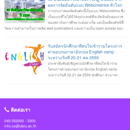
กับหุ่นยนต์ เทคโนโลยี AI นั้นเริ่มถูกนำมาใช้เป็นฟีเจอร์ต่าง ๆ ในมือถือมาสักระยะ
ที่ประชุมคณะกรรมการคุรุสภา พิจารณาในวันที่ 29 สิงหาคมนี้ โดยสาระสำคัญที่
ผลการจัดอันดับแบบ Webomatrics ทั่วโลก
แล้ว และในปี 2020 นี้ก็น่าจะถูกนำไปใช้กับอุปกรณ์อื่น ๆ ที่จะช่วยทำงานแทนมนุษย์
ปรับแก้ จะมีปัญหาและอุปสรรคใน 2 ประเด็นใหญ่ คือ ภาพลักษณ์ของกรรมการคุรุ
การประกาศผลจัดอันดับนี้เป็นแบบ Webometrics ซึ่ง
ได้มากขึ้น เช่น โดรนหรือหุ่นยนต์ที่สามารถทำหน้าที่ส่งของหรือทำงานต่าง ๆ ได้
สภา ไม่ส่งผลต่อประสิทธิภาพการดำเนินงาน ตามภารกิจในฐานะสภาวิชาชีพอย่าง
เป็นแบบที่ไม่ได้มีวัตถุประสงค์ที่จะจัดอันดับคุณภาพ
ด้วยตัวเอง โดยไม่ต้องรอคำสั่งการจากมนุษย์ตลอดเวลา นอกจากนี้เครื่องใช้ไฟฟ้า
แต่จริง และมีการดำเนินงานในลักษณะทุจริตทางนโยบาย ซึ่งสาเหตุของปัญหา มา
ของสถาบันการศึกษาแต่อย่างใด แต่เป็นเพียงดัชนีชี้
ในบ้านและอุปกรณ์ต่าง ๆ ในชีวิตประจำวันที่เป็น IoT และมี AI ในตัวก็จะแพร่หลาย
จากสัดส่วนกรรมการคุรุสภาไม่สมดุล และมีที่มาไม่โปร่งใส รวมถึงยังมีความซ้ำ
วัดความสามารถในการผลิต web publications และความเป็น open access ของ
มากยิ่งขึ้นด้วยเช่นกัน 3. Automation ที่ล้ำกว่าเดิม Automation คือระบบอัตโนมัติที่
ซ้อน และไม่ชัดเจนในอำนาจหน้าที่ของคณะกรรมการคุรุสภา และคณะกรรมการ
มหาวิทยาลัยนั้นๆ ซึ่งเป็นการวัดผลงานทางวิชาการที่เผยแพร่บนอินเตอร์เน็ต นอก
ใช้อุปกรณ์หรือเครื่องจักรทำงานได้เองแทนมนุษย์ ซึ่งในปี 2020 เราอาจจะได้เห็นสิ่ง
มาตรฐานวิชาชีพ (กมว.) ดังนั้น จึงเสนอแนวทางแก้ไข โดยปรับลดสัดส่วนกรรมการ
เหนือจากการวัดด้วยดัชนีการตีพิมพ์ผลงานวิจัยและการอ้างอิงผลงานวิจัย แบบที่
เหล่านี้มาอำนวยความสะดวกในชีวิตประจำวันมากยิ่งขึ้น และใช้แรงงานมนุษย์
คุรุสภาให้เหมาะสม จาก 39 เหลือ 27 คน แต่ยังคงมีตัวแทนจากทุกภาคส่วนตาม
เรารู้จักกันดี ที่เรียกว่า bibliometric indicators เท่านั้น หรือมองอีกแง่หนึ่งก็คือ วัด
รับสมัครนักศึกษาที่สนใจเข้าร่วมโครงการ
น้อยลง เช่น ร้านขายของที่ไม่ต้องมีแคชเชียร์คอยเก็บเงิน ลูกค้าสามารถชำระเงิน
หลักของสภาวิชาชีพ เพิ่มอายุสูงสุดในคุณสมบัติของกรรมการไม่เกิน 70 ปี และยก
ความสามารถในการเป็น "มหาวิทยาลัยอิเล็กทรอนิกส์ (E-university)" นั่นเอง
ค่ายอบรมภาษาอังกฤษ English camp
ด้วยตัวเองผ่านเครื่องอัตโนมัติได้เลย 4. บริการสตรีมมิ่งอันดุเดือด ในปี 2020 นี้จะ
เลิกกมว. โดยเพิ่มคณะกรรมการจรรยาบรรณ ทำหน้าที่พิจารณาการประพฤติผิด
ระหว่างวันที่ 20-21 สค 2559
เริ่มมีการแข่งขันของบริการสตรีมมิ่งกันมากขึ้น ไม่ว่าจะเป็นบริการฟังเพลงหรือดู
จรรยาบรรณของวิชาชีพ และยกเว้นหน้าที่ของคณะกรรมการคุรุสภาในการ
ประชาสัมพันธ์เชิญชวนนักศึกษาที่สนใจเข้าร่วม
รายการทีวี ทั้งผู้ให้บริการรายเก่าอย่าง Spotify, Apple Music, Netflix และรายใหม่
พิจารณาจรรยาบรรณของวิชาชีพ อ่านต่อได้ที่: http://www.kruwandee.com/news-
โครงการค่ายอบรมภาษาอังกฤษ English camp
อย่าง Apple TV+ หรือ Disney+ รวมทั้งในวงการเกมก็ยังมี Google Stadia ที่เริ่มหัน
id32397.html
ระหว่างวันที่ 20-21 สค 2559 นักศึกษา สามารถ
มาผลักดันบริการเล่นเกมแบบสตรีมมิ่งแล้วเช่นกัน 5. สังคมไร้เงินสด ประเทศต่าง ๆ
ติดต่อรับใบสมัครเข้าร่วมโครงการได้ที่ 1.สาขาวิศวะกรรมซอฟต์แวร์ ติดต่อรับใบ
จะเริ่มหันมาใช้การชำระเงินซื้อของผ่านแอปฯ บนมือถือกันมากขึ้น ไม่จำเป็นต้องพก
สมัครได้ที่อาจารย์วิลาสินี กากแก้ว 2.สาขาการจัดการเทคโนโลยีสารสนเทศติดต่อ
เงินสด แค่สแกนในจอมือถือก็สามารถจ่ายเงินได้ทันที ทั้งรวดเร็วกว่าและและสะดวก
รับใบสมัครได้ที่อาจารย์อาจารย์ขนิษฐา อินทะแสง 3.สาขามัลติมีเดียและแอนิเมชัน
กว่าเดิม อย่างในประเทศจีนก็มี Alypay ที่เป็นแพลตฟอร์มให้ลูกค้าสามารถใช้ชำระ
เทคโนโลยีติดต่อรับใบสมัครได้ที่อาจารย์นิธินันท์ นาครินทร์ 4.สาขาวิทยาการ
เงินเมื่อซื้อของตามร้านค้าต่าง ๆ ได้ 6. วงการแพทย์ที่ล้ำมากขึ้น ในวงการทางการ
คอมพิวเตอร์ ติดต่อรับใบสมัครได้ที่อาจารย์ชัยวิชิต แก้วกลม และให้ส่งใบสมัคร
แพทย์อาจได้ใช้เทคโนโลยีใหม่ ๆ มาพัฒนาการรักษาผู้คนให้มีประสิทธิภาพมากยิ่ง
ติดต่อเรา
ภายในวันที่ 11 สค 2559 ครับ
ขึ้น อย่างเช่นการใช้เครื่องพิมพ์ 3 มิติ เพื่อสร้างอวัยวะต่าง ๆ ขึ้นมาใช้งานได้ รวมทั้ง
การใช้เครื่องมือถือสำหรับตรวจจับการทำงานต่าง ๆ ภายในร่างกายและเก็บข้อมูล
045-352000 - 3300
info.cs@ubru.ac.th
แบบดิจิทัล 7. จุดจบของสื่อสิ่งพิมพ์ ในช่วงยุคหลัง ๆ ที่ผู้คนหันมาใช้สมาร์ตโฟนและ