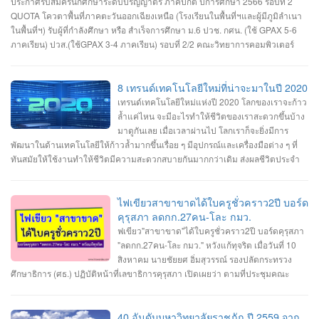
ประกาศรับสมัครนักศึกษาระดับปริญญาตรี ภาคปกติ ปีการศึกษา 2566 รอบที่ 2
QUOTA โควตาพื้นที่ภาคตะวันออกเฉียงเหนือ (โรงเรียนในพื้นที่ฯและผู้มีภูมิลำเนา
ในพื้นที่ฯ) รับผู้ที่กำลังศึกษา หรือ สำเร็จการศึกษา ม.6 ปวช. กศน. (ใช้ GPAX 5-6
ภาคเรียน) ปวส.(ใช้GPAX 3-4 ภาคเรียน) รอบที่ 2/2 คณะวิทยาการคอมพิวเตอร์
#สาขาเทคโนโลยีมัลติมีเดียและแอนิมเชัน #สาขาวิทยาการคอมพิวเตอร์ #สาขา
วิศวกรรมซอฟต์แวร์ เปิดรับสมัครวันที่ 1-11 เมษายน 2566 สมัคร Online ผ่าน
เว็บไซต์ https://admission.ubru.ac.th/ รายละเอียด เกณฑ์ คุณสมบัติ การรับสมัคร
8 เทรนด์เทคโนโลยีใหม่ที่น่าจะมาในปี 2020
https://misdoc.ubru.ac.th/tcas.../anouncement2566_22_7.pdf ติดต่อสอบถาม
เทรนด์เทคโนโลยีใหม่แห่งปี 2020 โลกของเราจะก้าว
045-352-000 ต่อ 5601 หรือ 045-352-144, 045-352-147
ล้ำแค่ไหน จะมีอะไรทำให้ชีวิตของเราสะดวกขึ้นบ้าง
มาดูกันเลย เมื่อเวลาผ่านไป โลกเราก็จะยิ่งมีการ
พัฒนาในด้านเทคโนโลยีให้ก้าวล้ำมากขึ้นเรื่อย ๆ มีอุปกรณ์และเครื่องมือต่าง ๆ ที่
ทันสมัยให้ใช้งานทำให้ชีวิตมีความสะดวกสบายกันมากกว่าเดิม ส่งผลชีวิตประจำ
วันของคนยุคใหม่นั้นมีการเปลี่ยนแปลงไปเรื่อย ๆ ตามกาลเวลา และเนื่องจากเรา
กำลังจะก้าวเข้าสู่ปี 2020 ก็ถือว่าเป็นโอกาสดีที่เราจะได้มาคาดการณ์อนาคตกันว่า
ในปี 2020 นี้เราน่าจะได้เห็นเทคโนโลยีอะไรใหม่ ๆ เกิดขึ้นมาบ้าง ไปดูกันเลยกับ 8
ไฟเขียวสาขาขาดได้ใบครูชั่วคราว2ปี บอร์ด
เทรนด์เทคโนโลยีใหม่แห่งปี 2020 1. เครือข่ายมือถือ 5G เทคโนโลยี 5G ที่จะทำให้
คุรุสภา ลดกก.27คน-โละ กมว.
โลกของเราก้าวเข้าไปสู่ยุคของ Internet of Things โลกที่ทุกสิ่งทุกอย่างเชื่อมต่อ
ฟเขียว"สาขาขาด"ได้ใบครูชั่วคราว2ปี บอร์ดคุรุสภา
อินเทอร์เน็ต ซึ่งเครือข่าย 5G จะเริ่มถูกนำมาใช้งานกันแพร่หลายมากขึ้นทั้งในด้าน
"ลดกก.27คน-โละ กมว." หวังแก้ทุจริต เมื่อวันที่ 10
ของผู้ให้บริการเครือข่ายและด้านของแบรนด์มือถือที่เริ่มผลิตมือถือรองรับ 5G ออก
สิงหาคม นายชัยยศ อิ่มสุวรรณ์ รองปลัดกระทรวง
มากันมากขึ้นในปี 2020 นี้ เทคโนโลยี 5G นั้นจะมีการพัฒนาประสิทธิภาพจาก 4G
ศึกษาธิการ (ศธ.) ปฏิบัติหน้าที่เลขาธิการคุรุสภา เปิดเผยว่า ตามที่ประชุมคณะ
ในหลาย ๆ ด้าน ทั้งความเร็วสูงสุดที่มากกว่า รองรับจำนวนอุปกรณ์เชื่อมต่อในพื้นที่
กรรมการคุรุสภา มีพล.อ.ดาว์พงษ์ รัตนสุวรรณ รัฐมนตรีว่าการศธ. เป็นประธาน มีมติ
เดียวกันมากขึ้น มีความเสถียรในการเชื่อมต่อมากกว่าเดิม ประหยัดพลังงานมากขึ้น
เห็นชอบให้คุรุสภาปรับแก้ พ.ร.บ.สภาครูและบุคลากรทางการศึกษา พ.ศ.2546 นั้น
ตอบสนองได้เร็วขึ้น รวมทั้งการใช้งาน eSIM ก็จะแพร่หลายมากขึ้นด้วยเช่นกัน 2. AI
ขณะนี้คุรุสภาแก้ไขรายละเอียดและเตรียมเสนอร่างพ.ร.บ.สภาครูฯ ฉบับปรับปรุง ให้
40 อันดับมหาวิทยาลัยราชภัฏ ปี 2559 จาก