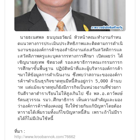
 นายธเนศพล ธนบุณยวัฒน์ หัวหน้าคณะทำงานกำหน
ดแนวทางการประเมินประสิทธิภาพและติดตามการดำเนิ
นงานขององค์การค้าของสำนักงานส่งเสริมสวัสดิการแล
ะสวัสดิภาพครูและบุคลากรทางการศึกษา เปิดเผยว่า ได้
เชิญนายสุเทพ ชิตยวงศ์ รองเลขาธิการคณะกรรมการก
ารศึกษาขั้นพื้นฐาน ปฏิบัติหน้าที่และผู้บริหารองค์การค้า
ฯมาให้ข้อมูลการดำเนินงาน ซึ่งพบว่าสถานะขององค์กา
รค้าฯดำเนินธุรกิจขาดทุนมีหนี้สินอยู่กว่า 5,000 ล้านบ
าท แต่แม้จะขาดทุนก็ยังมีภารกิจเป็นหน่วยงานที่ช่วยกา
รันตีราคาตำราเรียนไม่ให้สูงเกินไป ซึ่ง พล.อ.ดาว์พงษ์ 
รัตนสุวรรณ รมว.ศึกษาธิการ เห็นความสำคัญและมอง
ว่าองค์การค้าฯต้องคงอยู่ จึงให้ช่วยกันแก้ปัญหาโดยต้อง
หารายได้เพิ่มรวมทั้งแก้ไขปัญหาหนี้สิน เพราะถ้าไม่มีรา
ยได้ก็ไม่มีเงินใช้หนี้
ที่มา :
http://www.kroobannok.com/76662