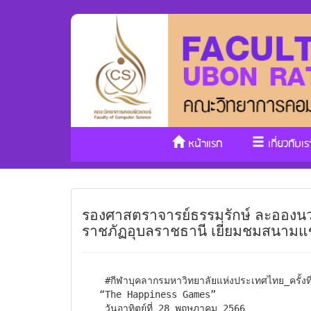
หน้าแรก
เกี่ยวกับเร
รองศาสตราจารย์ธรรมรักษ์ ละอองนว
ราชภัฏอุบลราชธานี เยี่ยมชมสนามแข่
 #กีฬาบุคลากรมหาวิทยาลัยแห่งประเทศไทย_ครั้งที่_39

“The Happiness Games” 

 วันอาทิตย์ที่ 28 พฤษภาคม 2566 
