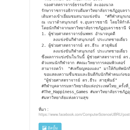
 รองศาสตราจารย์ธรรมรักษ์ ละอองนวล 

รักษาราชการอธิการบดีมหาวิทยาลัยราชภัฏอุบลรา
เดินทางเข้าเยี่ยมชมสนามแข่งขัน  "#กีฬาสนุกเกอ
ณ เนวาด้าสนุกเกอร์ จ.อุบลราชธานี โดยให้กำลังใ
โดยนักกีฬาจากมหาวิทยาลัยราชภัฏอุบลราชธานี ที่ล
1. ผู้ช่วยศาสตราจารย์นพพร อำนาจบุดดี 

     ลงแข่งขันกีฬาสนุกเกอร์ ประเภทชายเดี่ยว อายุ 40 - 49 ปี

2. ผู้ช่วยศาสตราจารย์ ดร.ธีระ สาธุพันธ์ 

     ลงแข่งขันกีฬาสนุกเกอร์ ประเภทชายเดี่ยว อายุ 50 ปี ขึ้นไป

ซึ่งผลการแข่งขันในวันนี้ ผู้ช่วยศาสตราจารย์ ดร.
ตัวแทนนักกีฬาจาก #คณะวิทยาการคอมพิวเตอร์ 

สามารถคว้า  "#เหรียญทองแดง" มาให้กับทัพนักก
 ขอแสดงความชื่นชมและยินดีกับนักกีฬาคนเก่งของเรา 

 "ผู้ช่วยศาสตราจารย์ ดร.ธีระ สาธุพันธ์" 

#กีฬาบุคลากรมหาวิทยาลัยแห่งประเทศไทย_ครั้งที่_
#The_Happiness_Games #มหาวิทยาลัยราชภัฏอุ
#มหาวิทยาลัยแห่งความสุข
ที่มา :
https://www.facebook.com/ComputerScienceUBRU/
อัลบั้ม