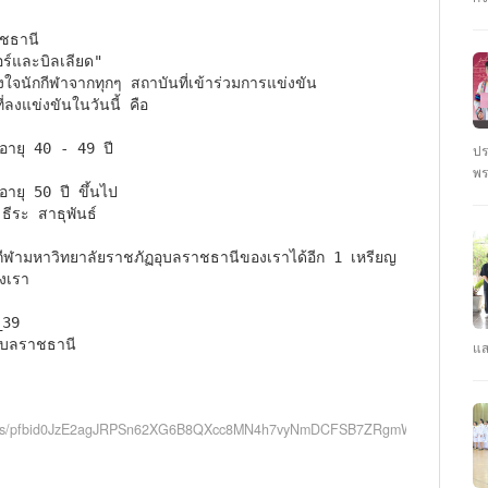
ชั
นั
ชธานี 

ร์และบิลเลียด" 

จนักกีฬาจากทุกๆ สถาบันที่เข้าร่วมการแข่งขัน

งแข่งขันในวันนี้ คือ 

ปร
พร
ตุ
ธีระ สาธุพันธ์ 

: 
ปร
ีฬามหาวิทยาลัยราชภัฏอุบลราชธานีของเราได้อีก 1 เหรียญ

39

บลราชธานี

แส
คณ
รา
คว
posts/pfbid0JzE2agJRPSn62XG6B8QXcc8MN4h7vyNmDCFSB7ZRgmWmxcLjtfJynP
CY
ปี
#ร