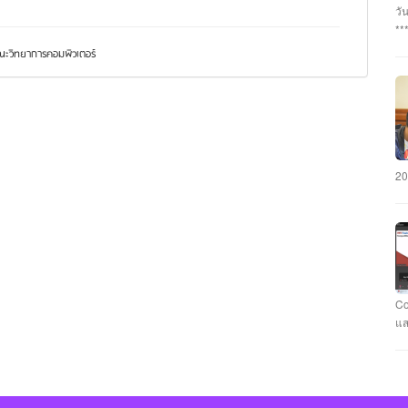
อา
วั
#ร
**
นว
กร
ะวิทยาการคอมพิวเตอร์
#ร
บุ
นา
พร
แล
เฉ
ภั
มห
คะ
รั
CY
วา
มห
#ม
20
คว
แข
แล
ชม
สา
ทำ
คอ
Co
กั
แส
รา
ที
Ca
Fl
นา
แข
คะ
Ev