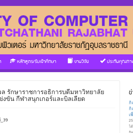
า
หลักสูตร/รับเข้าศึกษา
งานวิจัย
ประกันคุณภา
ล รักษาราชการอธิการบดีมหาวิทยาลัย
ข
งขัน กีฬาสนุกเกอร์และบิลเลียด
ก
กิ
เ
25
ได
กิ