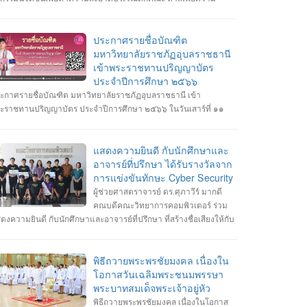
ดเจนในการจอดรถ อีกทั้งเสริมสร้างความสัมพันธ์และสามัคคีต่อ
กศึกษา อาจารย์ ภายในคณะวิทยาการคอมพิวเตอร์
ประกาศรายชื่อบัณฑิต
มหาวิทยาลัยราชภัฏอุบลราชธานี
เข้าพระราชทานปริญญาบัตร
ประจำปีการศึกษา ๒๕๖๖
ะกาศรายชื่อบัณฑิต มหาวิทยาลัยราชภัฏอุบลราชธานี เข้า
ะราชทานปริญญาบัตร ประจำปีการศึกษา ๒๕๖๖ ในวันเสาร์ที่ ๑๑
ลาคม พ.ศ. ๒๕๖๘ --------------------------------------------------- หมายเหตุ
กำหนดการซ้อมพิธีเข้ารับพระราชทานปริญญาบัตร มหาวิทยาลัยจะ
ะกาศให้ทราบในภายหลัง
แสดงความยินดี กับนักศึกษาและ
อาจารย์ที่ปรึกษา ได้รับรางวัลจาก
การแข่งขันทักษะ Cyber Security
ผู้ช่วยศาสตราจารย์ ดร.ศุภาวีร์ มากดี
คณบดีคณะวิทยาการคอมพิวเตอร์ ร่วม
ดงความยินดี กับนักศึกษาและอาจารย์ที่ปรึกษา ที่สร้างชื่อเสียงให้กับ
ะวิทยาการคอมพิวเตอร์ มหาวิทยาลัยราชภัฏอุบลราชธานี โดยได้รับ
งวัลจากการแข่งขันทักษะ Cyber Security หลายรายการ รายการที่ 1.
้า 3 รางวัล #การแข่งขันทักษะความปลอดภัยทางไซเบอร์ IT RERU
พิธีถวายพระพรชัยมงคล เนื่องใน
GRYp8ghK1il
BER HACKATHON#1 2025 ภายใต้โครงการ “เปิดโลกวิชาการ 25
โอกาสวันเฉลิมพระชนมพรรษา
 มหาวิทยาลัยราชภัฏร้อยเอ็ด” วันที่ 7-8 กรกฎาคม 2568 รุ่น Senior
พระบาทสมเด็จพระเจ้าอยู่หัว
างวัลชนะเลิศ ทีม Don’t know Everything นายชัยวัฒน์ ชัยฤทธิ์ นาย
พิธีถวายพระพรชัยมงคล เนื่องในโอกาส