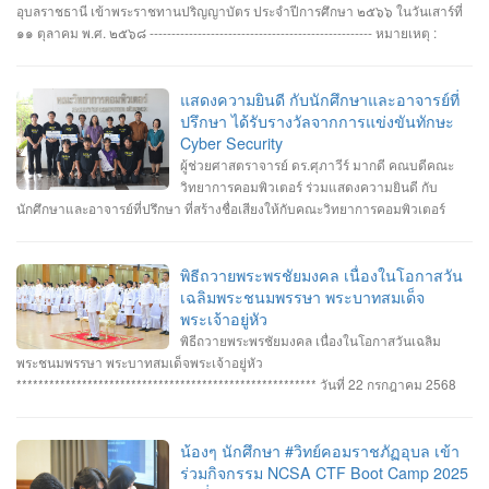
อุบลราชธานี เข้าพระราชทานปริญญาบัตร ประจำปีการศึกษา ๒๕๖๖ ในวันเสาร์ที่
๑๑ ตุลาคม พ.ศ. ๒๕๖๘ --------------------------------------------------- หมายเหตุ :
กำหนดการซ้อมพิธีเข้ารับพระราชทานปริญญาบัตร มหาวิทยาลัยจะประกาศให้
ทราบในภายหลัง
แสดงความยินดี กับนักศึกษาและอาจารย์ที่
ปรึกษา ได้รับรางวัลจากการแข่งขันทักษะ
Cyber Security
ผู้ช่วยศาสตราจารย์ ดร.ศุภาวีร์ มากดี คณบดีคณะ
วิทยาการคอมพิวเตอร์ ร่วมแสดงความยินดี กับ
นักศึกษาและอาจารย์ที่ปรึกษา ที่สร้างชื่อเสียงให้กับคณะวิทยาการคอมพิวเตอร์
มหาวิทยาลัยราชภัฏอุบลราชธานี โดยได้รับรางวัลจากการแข่งขันทักษะ Cyber
Security หลายรายการ รายการที่ 1. คว้า 3 รางวัล #การแข่งขันทักษะความ
ปลอดภัยทางไซเบอร์ IT RERU CYBER HACKATHON#1 2025 ภายใต้โครงการ
พิธีถวายพระพรชัยมงคล เนื่องในโอกาสวัน
“เปิดโลกวิชาการ 25 ปี มหาวิทยาลัยราชภัฏร้อยเอ็ด” วันที่ 7-8 กรกฎาคม 2568 รุ่น
เฉลิมพระชนมพรรษา พระบาทสมเด็จ
Senior #รางวัลชนะเลิศ ทีม Don’t know Everything นายชัยวัฒน์ ชัยฤทธิ์ นาย
พระเจ้าอยู่หัว
อาทิตย์ สายกนก นายสุริยา ขันทา ทำคะแนนได้สูงสุด 2260 คะแนน #รางวัลรอง
พิธีถวายพระพรชัยมงคล เนื่องในโอกาสวันเฉลิม
ชนะเลิศอันดับที่_1 ทีม MVP นายอัมรินทร์ จำปาหอม นายนวพงษ์ ธรรมสัตย์ นายวี
พระชนมพรรษา พระบาทสมเด็จพระเจ้าอยู่หัว
รพงษ์ โสระธิ ทำคะแนนได้ 1310 คะแนน #รางวัลรองชนะเลิศอันดับที่_2 ทีม
******************************************************* วันที่ 22 กรกฎาคม 2568
YuukiMiko นายธีรภัทร สิมมาวัน นายวชรพล ทองบุราณ Mr.Dayuth Thy ทำคะแนน
อาจารย์ชัยวิชิต แก้วกลม รองคณบดี คณาจารย์บุคลากรและนักศึกษา คณะ
ได้ 1110 คะแนน และขอแสดงความชื่นชม ทีม SetZero ทีมน้องใหม่!! นายธนภูมิ
วิทยาการคอมพิวเตอร์ เข้าร่วมพิธีถวายพระพรชัยมงคล พระบาทสมเด็จ
รัตนภักดี MR. SENG SOPHIN นายศตวรรษ วิลามาตย์ ทำคะแนนได้ 500 คะแนน
พระเจ้าอยู่หัว เนื่องในโอกาสมหามงคลเฉลิมพระชนมพรรษา 28 กรกฎาคม 2568 ณ
น้องๆ นักศึกษา #วิทย์คอมราชภัฏอุบล เข้า
จบที่อันดับ 9 จาก 13 ทีมที่เข้าร่วมแข่งขันในครั้งนี้ RERU CYBER
หอประชุมไพรพะยอม มหาวิทยาลัยราชภัฏอุบลราชธานี โดยมีท่าน รอง
ร่วมกิจกรรม NCSA CTF Boot Camp 2025