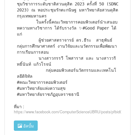
ชุมวิชาการระดับชาติสวนดุสิต 2023 ครั้งที่ 50 (SDNC
2023) ณ หอประชุมรักตะกนิษฐ มหาวิทยาลัยสวนดุสิต 
กรุงเทพมหานคร

        ในครั้งนี้คณะวิทยาการคอมพิวเตอร์นำเสนอบ
ทความทางวิชาการ ได้รับรางวัล ✨#Good Paper ได้
แก่ 

         ผู้ช่วยศาสตราจารย์ ดร.ธีระ  สาธุพันธ์

กลุ่มการศึกษาศาสตร์ งานวิจัยและนวัตกรรมเพื่อพัฒนา
การเรียนการสอน

         นางสาวกรรวี โพสาราส และ นางสาววริ
ทธิ์นันท์ แก้วโรจน์

            กลุ่มคอมพิวเตอร์นวัตกรรมและเทคโนโ
ลยีดิจิทัล

#คณะวิทยาการคอมพิวเตอร์

#มหาวิทยาลัยแห่งความสุข

#มหาวิทยาลัยราชภัฏอุบลราชธานี
ที่มา :
https://www.facebook.com/ComputerScienceUBRU/posts/pfbid023
อัลบั้ม