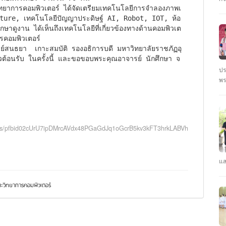
ชั
นั
ture, เทคโนโลยีปัญญาประดิษฐ์ AI, Robot, IOT, ห้อ
ึกษาดูงาน ได้เห็นถึงเทคโนโลยีที่เกี่ยวข้องทางด้านคอมพิวเต
คอมพิวเตอร์

วต้อนรับ ในครั้งนี้ และขอขอบพระคุณอาจารย์ นักศึกษา จ
ปร
พร
ตุ
: 
ปร
osts/pfbid02cUrU7ipDMrcAVdx48PGaGdJq1oGcrB5kv3kFT3hrkLABVhS6Uou6pqZ
แส
คณ
รา
วิทยาการคอมพิวเตอร์
คว
CY
ปี
#ร