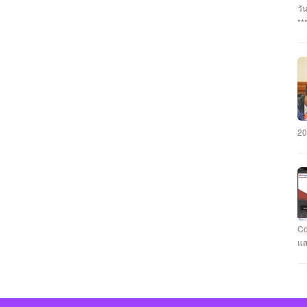
อา
วั
#ร
**
นว
กร
#ร
บุ
นา
พร
แล
เฉ
ภั
มห
คะ
รั
CY
วา
มห
#ม
20
คว
แข
แล
ชม
สา
ทำ
คอ
Co
กั
แส
รา
ที
Ca
Fl
นา
แข
คะ
Ev