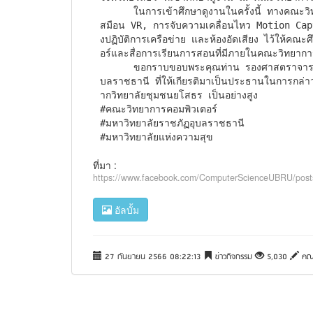
      ในการเข้าศึกษาดูงานในครั้งนี้ ทางคณะวิทยาการคอมพิวเตอร์ ได้จัดเตรียมเทคโนโลยีการจำลองภาพเ
สมือน VR, การจับความเคลื่อนไหว Motion Cap
งปฏิบัติการเครือข่าย และห้องอัดเสียง ไว้ให้คณะศ
อร์และสื่อการเรียนการสอนที่มีภายในคณะวิทยาการ
      ขอกราบขอบพระคุณท่าน รองศาสตราจารย์สนธยา  เกาะสมบัติ รองอธิการบดี มหาวิทยาลัยราชภัฏอุ
บลราชธานี ที่ให้เกียรติมาเป็นประธานในการกล่า
ากวิทยาลัยชุมชนยโสธร เป็นอย่างสูง

#คณะวิทยาการคอมพิวเตอร์

#มหาวิทยาลัยราชภัฏอุบลราชธานี

#มหาวิทยาลัยแห่งความสุข
ที่มา :
https://www.facebook.com/ComputerScienceUBRU/p
อัลบั้ม
27 กันยายน 2566 08:22:13
ข่าวกิจกรรม
5,030
คณะ