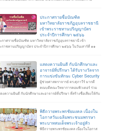
ดเจนในการจอดรถ อีกทั้งเสริมสร้างความสัมพันธ์และสามัคคีต่อ
กศึกษา อาจารย์ ภายในคณะวิทยาการคอมพิวเตอร์
ประกาศรายชื่อบัณฑิต
มหาวิทยาลัยราชภัฏอุบลราชธานี
เข้าพระราชทานปริญญาบัตร
ประจำปีการศึกษา ๒๕๖๖
ะกาศรายชื่อบัณฑิต มหาวิทยาลัยราชภัฏอุบลราชธานี เข้า
ะราชทานปริญญาบัตร ประจำปีการศึกษา ๒๕๖๖ ในวันเสาร์ที่ ๑๑
ลาคม พ.ศ. ๒๕๖๘ --------------------------------------------------- หมายเหตุ
กำหนดการซ้อมพิธีเข้ารับพระราชทานปริญญาบัตร มหาวิทยาลัยจะ
ะกาศให้ทราบในภายหลัง
แสดงความยินดี กับนักศึกษาและ
อาจารย์ที่ปรึกษา ได้รับรางวัลจาก
W34dCu76zl
การแข่งขันทักษะ Cyber Security
ผู้ช่วยศาสตราจารย์ ดร.ศุภาวีร์ มากดี
คณบดีคณะวิทยาการคอมพิวเตอร์ ร่วม
ดงความยินดี กับนักศึกษาและอาจารย์ที่ปรึกษา ที่สร้างชื่อเสียงให้กับ
ะวิทยาการคอมพิวเตอร์ มหาวิทยาลัยราชภัฏอุบลราชธานี โดยได้รับ
งวัลจากการแข่งขันทักษะ Cyber Security หลายรายการ รายการที่ 1.
้า 3 รางวัล #การแข่งขันทักษะความปลอดภัยทางไซเบอร์ IT RERU
พิธีถวายพระพรชัยมงคล เนื่องใน
BER HACKATHON#1 2025 ภายใต้โครงการ “เปิดโลกวิชาการ 25
โอกาสวันเฉลิมพระชนมพรรษา
 มหาวิทยาลัยราชภัฏร้อยเอ็ด” วันที่ 7-8 กรกฎาคม 2568 รุ่น Senior
พระบาทสมเด็จพระเจ้าอยู่หัว
างวัลชนะเลิศ ทีม Don’t know Everything นายชัยวัฒน์ ชัยฤทธิ์ นาย
พิธีถวายพระพรชัยมงคล เนื่องในโอกาส