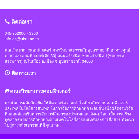
ปลอดภัยไซเบอร์ #วิทย์คอมราชภัฏอุบล #ComSciUBRU #คณะวิทยาการ
know Everything นายชัยวัฒน์ ชัยฤทธิ์ นายอาทิตย์ สายกนก นายสุริยา ขันทา จาก
คอมพิวเตอร์ #มหาวิทยาลัยราชภัฏอุบลราชธานี
24 สถาบันการศึกษา รวมทีมมาเข้าร่วมทำการแข่งขันในโครงการจำนวน 60 ทีม
#วิทย์คอมราชภัฏอุบล #ComSciUBRU #คณะวิทยาการคอมพิวเตอร์
ติดต่อเรา
#มหาวิทยาลัยราชภัฏอุบลราชธานี
045-352000 - 3300
info.cs@ubru.ac.th
คณะวิทยาการคอมพิวเตอร์ มหาวิทยาลัยราชภัฏอุบลราชธานี อาคารศูนย์
ภาษาและคอมพิวเตอร์(ตึก 30) ถนนแจ้งสนิท ซอยแจ้งสนิท 1(ซอยกรม
สรรพากร) ต.ในเมือง อ.เมือง จ.อุบลราชธานี 34000
ติดตามเรา
คณะวิทยาการคอมพิวเตอร์
มุ่งเน้นการผลิตบัณฑิต ให้มีความรู้ความเข้าใจเกี่ยวกับระบบคอมพิวเตอร์
และเทคโนโลยีสารสนเทศ ในการจัดการศึกษาทุกระดับชั้น เพื่อผลิตงานวิจัย
ที่สอดคล้องบริบทการจัดการศึกษาของประเทศและสังคมโลก เป็นการสร้าง
บุคลากรทางการศึกษาทางด้านเทคโนโลยีสารสนเทศและการสื่อสาร ที่จะนำ
ไปสู่การผลิตเยาวชนที่มีคุณภาพ.