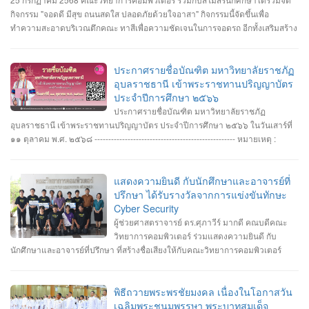
กิจกรรม "จอดดี มีสุข ถนนสดใส ปลอดภัยด้วยใจอาสา" กิจกรรมนี้จัดขึ้นเพื่อ
ทำความสะอาดบริเวณตึกคณะ ทาสีเพื่อความชัดเจนในการจอดรถ อีกทั้งเสริมสร้าง
ความสัมพันธ์และสามัคคีต่อนักศึกษา อาจารย์ ภายในคณะวิทยาการคอมพิวเตอร์
ประกาศรายชื่อบัณฑิต มหาวิทยาลัยราชภัฏ
อุบลราชธานี เข้าพระราชทานปริญญาบัตร
ประจำปีการศึกษา ๒๕๖๖
ประกาศรายชื่อบัณฑิต มหาวิทยาลัยราชภัฏ
อุบลราชธานี เข้าพระราชทานปริญญาบัตร ประจำปีการศึกษา ๒๕๖๖ ในวันเสาร์ที่
๑๑ ตุลาคม พ.ศ. ๒๕๖๘ --------------------------------------------------- หมายเหตุ :
กำหนดการซ้อมพิธีเข้ารับพระราชทานปริญญาบัตร มหาวิทยาลัยจะประกาศให้
ทราบในภายหลัง
แสดงความยินดี กับนักศึกษาและอาจารย์ที่
ปรึกษา ได้รับรางวัลจากการแข่งขันทักษะ
Cyber Security
ผู้ช่วยศาสตราจารย์ ดร.ศุภาวีร์ มากดี คณบดีคณะ
วิทยาการคอมพิวเตอร์ ร่วมแสดงความยินดี กับ
นักศึกษาและอาจารย์ที่ปรึกษา ที่สร้างชื่อเสียงให้กับคณะวิทยาการคอมพิวเตอร์
มหาวิทยาลัยราชภัฏอุบลราชธานี โดยได้รับรางวัลจากการแข่งขันทักษะ Cyber
Security หลายรายการ รายการที่ 1. คว้า 3 รางวัล #การแข่งขันทักษะความ
ปลอดภัยทางไซเบอร์ IT RERU CYBER HACKATHON#1 2025 ภายใต้โครงการ
พิธีถวายพระพรชัยมงคล เนื่องในโอกาสวัน
“เปิดโลกวิชาการ 25 ปี มหาวิทยาลัยราชภัฏร้อยเอ็ด” วันที่ 7-8 กรกฎาคม 2568 รุ่น
เฉลิมพระชนมพรรษา พระบาทสมเด็จ