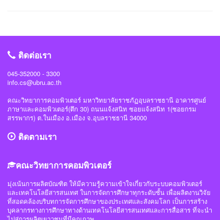
รักษาความมั่นคงปลอดภัยไซเบอร์แห่งชาติ(สกมช) #NCSACTFBootCamp2025
“การแข่งขัน SWU Capture the Flag Competition 2025” เมื่อวันที่ 1 และ 8
#สถาบันวิชาการความมั่นคงปลอดภัยไซเบอร์แห่งชาติ #สำนักวิชาการความมั่นคง
กรกฎาคม 2568 (จัดการแข่งขันในรูปแบบออนไลน์ ) #รางวัลชมเชย ทีม Don’t
ปลอดภัยไซเบอร์ #วิทย์คอมราชภัฏอุบล #ComSciUBRU #คณะวิทยาการ
know Everything นายชัยวัฒน์ ชัยฤทธิ์ นายอาทิตย์ สายกนก นายสุริยา ขันทา จาก
คอมพิวเตอร์ #มหาวิทยาลัยราชภัฏอุบลราชธานี
24 สถาบันการศึกษา รวมทีมมาเข้าร่วมทำการแข่งขันในโครงการจำนวน 60 ทีม
#วิทย์คอมราชภัฏอุบล #ComSciUBRU #คณะวิทยาการคอมพิวเตอร์
ติดต่อเรา
#มหาวิทยาลัยราชภัฏอุบลราชธานี
045-352000 - 3300
info.cs@ubru.ac.th
คณะวิทยาการคอมพิวเตอร์ มหาวิทยาลัยราชภัฏอุบลราชธานี อาคารศูนย์
ภาษาและคอมพิวเตอร์(ตึก 30) ถนนแจ้งสนิท ซอยแจ้งสนิท 1(ซอยกรม
สรรพากร) ต.ในเมือง อ.เมือง จ.อุบลราชธานี 34000
ติดตามเรา
คณะวิทยาการคอมพิวเตอร์
มุ่งเน้นการผลิตบัณฑิต ให้มีความรู้ความเข้าใจเกี่ยวกับระบบคอมพิวเตอร์
และเทคโนโลยีสารสนเทศ ในการจัดการศึกษาทุกระดับชั้น เพื่อผลิตงานวิจัย
ที่สอดคล้องบริบทการจัดการศึกษาของประเทศและสังคมโลก เป็นการสร้าง
บุคลากรทางการศึกษาทางด้านเทคโนโลยีสารสนเทศและการสื่อสาร ที่จะนำ
ไปสู่การผลิตเยาวชนที่มีคุณภาพ.