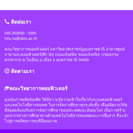
ปลอดภัยไซเบอร์ #วิทย์คอมราชภัฏอุบล #ComSciUBRU #คณะวิทยาการ
know Everything นายชัยวัฒน์ ชัยฤทธิ์ นายอาทิตย์ สายกนก นายสุริยา ขันทา จาก
คอมพิวเตอร์ #มหาวิทยาลัยราชภัฏอุบลราชธานี
24 สถาบันการศึกษา รวมทีมมาเข้าร่วมทำการแข่งขันในโครงการจำนวน 60 ทีม
#วิทย์คอมราชภัฏอุบล #ComSciUBRU #คณะวิทยาการคอมพิวเตอร์
ติดต่อเรา
#มหาวิทยาลัยราชภัฏอุบลราชธานี
045-352000 - 3300
info.cs@ubru.ac.th
คณะวิทยาการคอมพิวเตอร์ มหาวิทยาลัยราชภัฏอุบลราชธานี อาคารศูนย์
ภาษาและคอมพิวเตอร์(ตึก 30) ถนนแจ้งสนิท ซอยแจ้งสนิท 1(ซอยกรม
สรรพากร) ต.ในเมือง อ.เมือง จ.อุบลราชธานี 34000
ติดตามเรา
คณะวิทยาการคอมพิวเตอร์
มุ่งเน้นการผลิตบัณฑิต ให้มีความรู้ความเข้าใจเกี่ยวกับระบบคอมพิวเตอร์
และเทคโนโลยีสารสนเทศ ในการจัดการศึกษาทุกระดับชั้น เพื่อผลิตงานวิจัย
ที่สอดคล้องบริบทการจัดการศึกษาของประเทศและสังคมโลก เป็นการสร้าง
บุคลากรทางการศึกษาทางด้านเทคโนโลยีสารสนเทศและการสื่อสาร ที่จะนำ
ไปสู่การผลิตเยาวชนที่มีคุณภาพ.