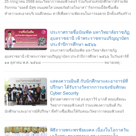
25 กรกฏาคม 2568 คณะวิทยาการคอมพิวเตอร์ ร่วมกับสโมสรนักศึกษาได้ร่วมจัด
กิจกรรม "จอดดี มีสุข ถนนสดใส ปลอดภัยด้วยใจอาสา" กิจกรรมนี้จัดขึ้นเพื่อ
ทำความสะอาดบริเวณตึกคณะ ทาสีเพื่อความชัดเจนในการจอดรถ อีกทั้งเสริมสร้าง
ความสัมพันธ์และสามัคคีต่อนักศึกษา อาจารย์ ภายในคณะวิทยาการคอมพิวเตอร์
ประกาศรายชื่อบัณฑิต มหาวิทยาลัยราชภัฏ
อุบลราชธานี เข้าพระราชทานปริญญาบัตร
ประจำปีการศึกษา ๒๕๖๖
ประกาศรายชื่อบัณฑิต มหาวิทยาลัยราชภัฏ
อุบลราชธานี เข้าพระราชทานปริญญาบัตร ประจำปีการศึกษา ๒๕๖๖ ในวันเสาร์ที่
๑๑ ตุลาคม พ.ศ. ๒๕๖๘ --------------------------------------------------- หมายเหตุ :
กำหนดการซ้อมพิธีเข้ารับพระราชทานปริญญาบัตร มหาวิทยาลัยจะประกาศให้
ทราบในภายหลัง
แสดงความยินดี กับนักศึกษาและอาจารย์ที่
ปรึกษา ได้รับรางวัลจากการแข่งขันทักษะ
Cyber Security
ผู้ช่วยศาสตราจารย์ ดร.ศุภาวีร์ มากดี คณบดีคณะ
วิทยาการคอมพิวเตอร์ ร่วมแสดงความยินดี กับ
นักศึกษาและอาจารย์ที่ปรึกษา ที่สร้างชื่อเสียงให้กับคณะวิทยาการคอมพิวเตอร์
มหาวิทยาลัยราชภัฏอุบลราชธานี โดยได้รับรางวัลจากการแข่งขันทักษะ Cyber
Security หลายรายการ รายการที่ 1. คว้า 3 รางวัล #การแข่งขันทักษะความ
ปลอดภัยทางไซเบอร์ IT RERU CYBER HACKATHON#1 2025 ภายใต้โครงการ
พิธีถวายพระพรชัยมงคล เนื่องในโอกาสวัน
“เปิดโลกวิชาการ 25 ปี มหาวิทยาลัยราชภัฏร้อยเอ็ด” วันที่ 7-8 กรกฎาคม 2568 รุ่น
เฉลิมพระชนมพรรษา พระบาทสมเด็จ