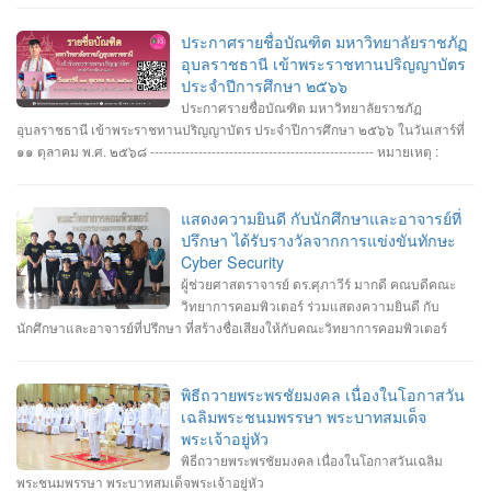
ประกาศรายชื่อบัณฑิต มหาวิทยาลัยราชภัฏ
อุบลราชธานี เข้าพระราชทานปริญญาบัตร
ประจำปีการศึกษา ๒๕๖๖
ประกาศรายชื่อบัณฑิต มหาวิทยาลัยราชภัฏ
อุบลราชธานี เข้าพระราชทานปริญญาบัตร ประจำปีการศึกษา ๒๕๖๖ ในวันเสาร์ที่
๑๑ ตุลาคม พ.ศ. ๒๕๖๘ --------------------------------------------------- หมายเหตุ :
กำหนดการซ้อมพิธีเข้ารับพระราชทานปริญญาบัตร มหาวิทยาลัยจะประกาศให้
ทราบในภายหลัง
แสดงความยินดี กับนักศึกษาและอาจารย์ที่
ปรึกษา ได้รับรางวัลจากการแข่งขันทักษะ
Cyber Security
ผู้ช่วยศาสตราจารย์ ดร.ศุภาวีร์ มากดี คณบดีคณะ
วิทยาการคอมพิวเตอร์ ร่วมแสดงความยินดี กับ
นักศึกษาและอาจารย์ที่ปรึกษา ที่สร้างชื่อเสียงให้กับคณะวิทยาการคอมพิวเตอร์
มหาวิทยาลัยราชภัฏอุบลราชธานี โดยได้รับรางวัลจากการแข่งขันทักษะ Cyber
Security หลายรายการ รายการที่ 1. คว้า 3 รางวัล #การแข่งขันทักษะความ
ปลอดภัยทางไซเบอร์ IT RERU CYBER HACKATHON#1 2025 ภายใต้โครงการ
พิธีถวายพระพรชัยมงคล เนื่องในโอกาสวัน
“เปิดโลกวิชาการ 25 ปี มหาวิทยาลัยราชภัฏร้อยเอ็ด” วันที่ 7-8 กรกฎาคม 2568 รุ่น
เฉลิมพระชนมพรรษา พระบาทสมเด็จ
Senior #รางวัลชนะเลิศ ทีม Don’t know Everything นายชัยวัฒน์ ชัยฤทธิ์ นาย
พระเจ้าอยู่หัว
อาทิตย์ สายกนก นายสุริยา ขันทา ทำคะแนนได้สูงสุด 2260 คะแนน #รางวัลรอง
พิธีถวายพระพรชัยมงคล เนื่องในโอกาสวันเฉลิม
ชนะเลิศอันดับที่_1 ทีม MVP นายอัมรินทร์ จำปาหอม นายนวพงษ์ ธรรมสัตย์ นายวี
พระชนมพรรษา พระบาทสมเด็จพระเจ้าอยู่หัว