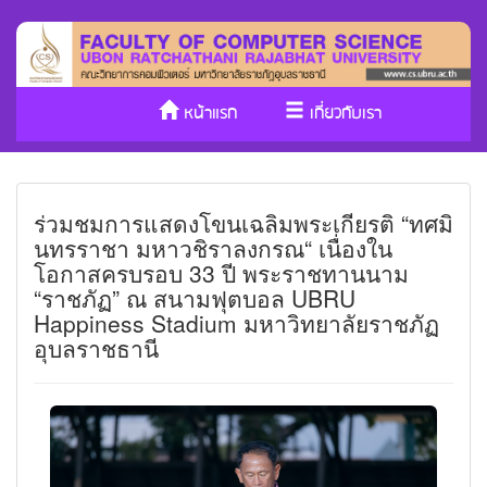
หน้าแรก
เกี่ยวกับเรา
หลักสูตร/รับเข้าศึกษา
งานวิจัย
ร่วมชมการแสดงโขนเฉลิมพระเกียรติ “ทศมิ
ประกันคุณภาพ
วารสาร Cs
นทรราชา มหาวชิราลงกรณ“ เนื่องใน
โอกาสครบรอบ 33 ปี พระราชทานนาม
SDGs
“ราชภัฏ” ณ สนามฟุตบอล UBRU
Happiness Stadium มหาวิทยาลัยราชภัฏ
อุบลราชธานี