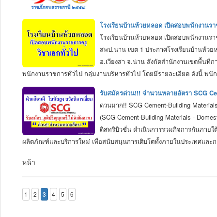
โรงเรียนบ้านห้วยหลอด เปิดสอบพนักงานราช
โรงเรียนบ้านห้วยหลอด เปิดสอบพนักงานราช
สพป.น่าน เขต 1 ประกาศโรงเรียนบ้านห้วยหล
อ.เวียงสา จ.น่าน สังกัดสำนักงานเขตพื้นท
พนักงานราชการทั่วไป กลุ่มงานบริหารทั่วไป โดยมีรายละเอียด ดังนี้ พน
สิทธิประโยชน์ ตามระเบียบสำนักนายกรัฐมนตรีว่าด้วยพนักงานราชการ พ.
รับสมัครด่วน!!! จำนวนหลายอัตรา SCG Cem
เฉพาะตำแหน่ง คุณวุฒิที่ใช้สำหรับการคัดเลือกต้องเป็นคุณวุฒิปริญญาต
ด่วนมาก!! SCG Cement-Building Materials/เ
ทางการศึกษา สังกัดสำนักงานคณะกรรมการการศึกษาขั้นพื้นฐาน และต้อ
(SCG Cement-Building Materials - Domestic 
ดิสทริบิวชั่น ดำเนินการรวมกิจการกันภายใต
ผลิตภัณฑ์และบริการใหม่ เพื่อสนับสนุนการเติบโตทั้งภายในประเทศและกา
ผลิตภัณฑ์ก่อสร้าง ผู้นำในธุรกิจผลิตและจำหน่ายผลิตภัณฑ์ซีเมนต์และสิน
หน้า
ขาว วัสดุทนไฟ ผลิตภัณฑ์หลังคา กระเบื้องเซรามิก แผ่นฝ้าและผนัง สุข
ระบบค้าปลีก โดยมีธุรกิจโลจิสตอกส์ทำหน้าที่ให้บริการด้านการขนส่ง ก
1
2
3
4
5
6