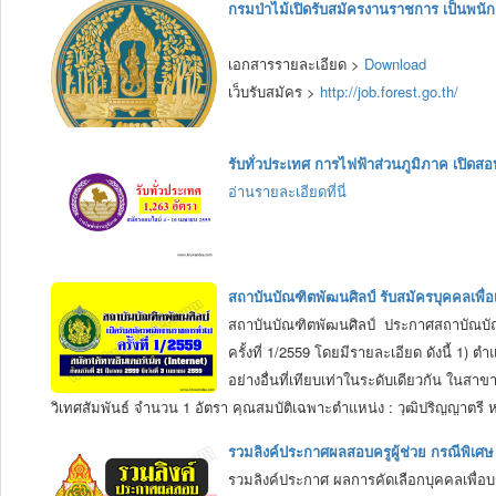
กรมป่าไม้เปิดรับสมัครงานราชการ เป็นพนัก
เอกสารรายละเอียด >
Download
เว็บรับสมัคร >
http://job.forest.go.th/
รับทั่วประเทศ การไฟฟ้าส่วนภูมิภาค เปิดสอ
อ่านรายละเอียดที่นี่
สถาบันบัณฑิตพัฒนศิลป์ รับสมัครบุคคลเพื่อ
สถาบันบัณฑิตพัฒนศิลป์ ประกาศสถาบัณบัณฑิ
ครั้งที่ 1/2559 โดยมีรายละเอียด ดังนี้ 1
อย่างอื่นที่เทียบเท่าในระดับเดียวกัน ในส
วิเทศสัมพันธ์ จำนวน 1 อัตรา คุณสมบัติเฉพาะตำแหน่ง : วุฒิปริญญาตร
ภาษาอังกฤษชั้นสูง ค่าตอบแทน 18,000 บาท 3) ตำแหน่งนักวิชาการศึกษา จ
รวมลิงค์ประกาศผลสอบครูผู้ช่วย กรณีพิเศษ คร
เดียวกัน ในสาขาวิชาใดวิชาหนึ่ง ทางศึกษาศาสตร์ ทางการศึกษา หรือท
รวมลิงค์ประกาศ ผลการคัดเลือกบุคคลเพื่อบ
ว่าด้วยพนักงานราชการ พ.ศ.2547 การรับสมัคร ผู้ประสงค์จะสมัครเข้ารั