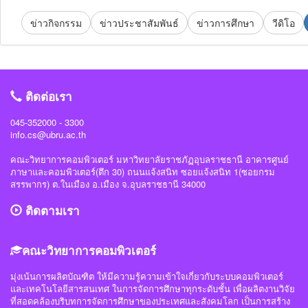
ข่าวกิจกรรม
ข่าวประชาสัมพันธ์
ข่าวการศึกษา
วีดิโอ
ติดต่อเรา
045-352000 - 3300
info.cs@ubru.ac.th
คณะวิทยาการคอมพิวเตอร์ มหาวิทยาลัยราชภัฏอุบลราชธานี อาคารศูนย์
ภาษาและคอมพิวเตอร์(ตึก 30) ถนนแจ้งสนิท ซอยแจ้งสนิท 1(ซอยกรม
สรรพากร) ต.ในเมือง อ.เมือง จ.อุบลราชธานี 34000
ติดตามเรา
คณะวิทยาการคอมพิวเตอร์
มุ่งเน้นการผลิตบัณฑิต ให้มีความรู้ความเข้าใจเกี่ยวกับระบบคอมพิวเตอร์
และเทคโนโลยีสารสนเทศ ในการจัดการศึกษาทุกระดับชั้น เพื่อผลิตงานวิจัย
ที่สอดคล้องบริบทการจัดการศึกษาของประเทศและสังคมโลก เป็นการสร้าง