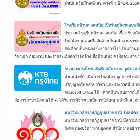
จำเป็นหรือมีเหตุพิเศษ ครั้งที่ 1 ปี พ.ศ. 2
โรงเรียนบ้านตาลเหนือ เปิดรับสมัครสอบพน
ประกาศโรงเรียนบ้านตาลเหนือ เรื่อง รับสมั
รับสมัครบุคคลเพื่อจัดจ้างเป็นพนักงานราช
คัดเลือกเป็นพนักงานราชการโรงเรียนบ้านตา
วิชาเอก กลุ่มงาน และรายละเอียดการจัดจ้าง ชื่อตำแหน่ง ครูผู้สอน สาขา
งานที่ปฏิบัติเกี่ยวกับการทำหน้าที่หลักด้านการจัดการเรียนการสอนและการ
ธนาคารกรุงไทย เปิดรับสมัครงาน วุฒิปวส
เรียนรู้โดยเน้นความสำคัญทั้งความรู้ คุณธรรม จริยธรรม ค่านิยมดีงามและ
ตำแหน่งที่ดำเนินการรับสมัคร ลูกจ้างทำหน้
ประโยชน์ ตามระเบียบสำนักนายกรัฐมนตรีว่าด้วยพนักงานราชการ พ.ศ.2
ปริญญาตรีทุกสาขาวิชา และประกาศนียบัตรวิ
Microsoft Office ได้ - หากมีประสบการณ์เก
สื่อสารภาษาอังกฤษได้ จะได้รับการพิจารณาเป็นกรณีพิเศษ หน้าที่และคว
กำหนดโดยชักจูงให้ลูกค้า ตัดสินใจซื้อผลิตภัณฑ์และบริการนั้นๆด้วยวิธี
มหาวิทยาลัยราชภัฏอุบลราชธานี รับสมัคร
ที่กำหนดและให้บรรลุเป้าหมาย (KPI) ที่ถูกกำหนด - เก็บข้อมูลลูกค้าม
มหาวิทยาลัยราชภัฏอุบลราชธานี มีความประสง
ประทับใจในการบริการทางโทรศัพท์ หมายเหตุ : สัญญาจ้างรายปี (ทำสัญญา
สังกัด กองบริหารงานบุคคล สำนักงานอธิการ