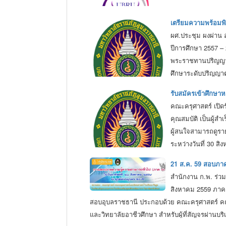
เตรียมความพร้อมพ
ผศ.ประชุม ผงผ่าน 
ปีการศึกษา 2557 –
พระราชทานปริญญาบั
ศึกษาระดับปริญญาต
http://www.graduat
รับสมัครเข้าศึกษา
คณะครุศาสตร์ เปิดร
คุณสมบัติ เป็นผู้ส
ผู้สนใจสามารถดูราย
ระหว่างวันที่ 30 ส
21 ส.ค. 59 สอบภาค
สำนักงาน ก.พ. ร่ว
สิงหาคม 2559 ภาคเช
สอบอุบลราชธานี ประกอบด้วย คณะครุศาสตร์ คณ
และวิทยาลัยอาชีวศึกษา สำหรับผู้ที่สัญจรผ่านบ