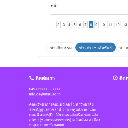
มหาวิทยาลัยราชภัฏอุบลราชธานี ขออภัย มา ณ 
หน้า
1
2
3
4
5
6
7
8
9
10
11
12
13
ข่าวกิจกรรม
ข่าวประชาสัมพันธ์
ข่าว
ติดต่อเรา
ติด
045-352000 - 3300
info.cs@ubru.ac.th
คณะวิทยาการคอมพิวเตอร์ มหาวิทยาลัย
ราชภัฏอุบลราชธานี อาคารศูนย์ภาษาและ
คอมพิวเตอร์(ตึก 30) ถนนแจ้งสนิท ซอยแจ้ง
สนิท 1(ซอยกรมสรรพากร) ต.ในเมือง อ.เมือง
จ.อุบลราชธานี 34000