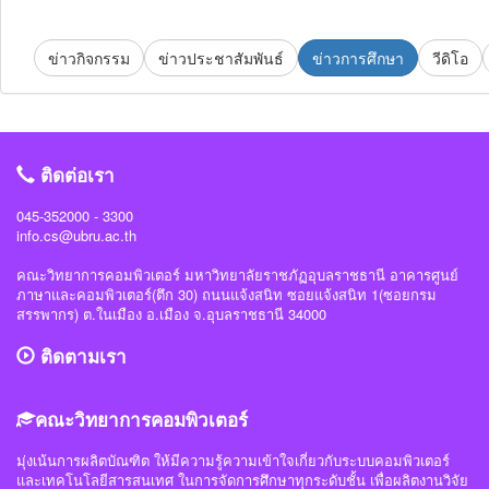
ข่าวกิจกรรม
ข่าวประชาสัมพันธ์
ข่าวการศึกษา
วีดิโอ
ติดต่อเรา
045-352000 - 3300
info.cs@ubru.ac.th
คณะวิทยาการคอมพิวเตอร์ มหาวิทยาลัยราชภัฏอุบลราชธานี อาคารศูนย์
ภาษาและคอมพิวเตอร์(ตึก 30) ถนนแจ้งสนิท ซอยแจ้งสนิท 1(ซอยกรม
สรรพากร) ต.ในเมือง อ.เมือง จ.อุบลราชธานี 34000
ติดตามเรา
คณะวิทยาการคอมพิวเตอร์
มุ่งเน้นการผลิตบัณฑิต ให้มีความรู้ความเข้าใจเกี่ยวกับระบบคอมพิวเตอร์
และเทคโนโลยีสารสนเทศ ในการจัดการศึกษาทุกระดับชั้น เพื่อผลิตงานวิจัย