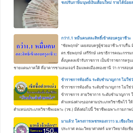
ชงปรับภาษีมนุษย์เงินเดือนใหม่ รายได้น้อย
กว่า1.1 หมื่นคนสละสิทธิ์เข้าสอบครูอาชีวะ
"ชัยพฤกษ์" เผยสอบครูผู้ช่วยอาชีวะราบรื่น มี
ดร.ชัยพฤกษ์ เสรีรักษ์ เลขาธิการคณะกรรม
ตั้งบุคคลเข้ารับราชการ เป็นข้าราชการครู
ชายแดนภาคใต้ ที่อาคารชาแลนเจอร์ อิมแพคเมืองทองธานี ว่า การสอบครั้งน
คน โดย 5 อันดับสาขาที่มีผู้เข้าสอบมากที่สุด ได้แก่ สาขาคอมพิวเตอร์ธุ
ข้าราชการท้องถิ่น ระดับชำนาญการ ไม่ใช่ว
เข้าสอบ 1,168 คน จากผู้มีสิทธิ์สอบ 2,126 คน คิดเป็น 55% สาขาช่างยนต์ 
ข้าราชการท้องถิ่น ระดับชำนาญการ ไม่ใช่ว่
1,084 คน จากผู้มีสิทธิ์สอบ 2,090 คน คิดเป็น 52% และสาขาสังคม มีผู้เข
ข้าราชการ สายวิชาการ ระดับชำนาญการ ให้
ตำแหน่งต่างๆออกตามประเภทวิชาชีพไว้ ให้มีค
ตำแหน่งประเภทวิชาชีพเฉพาะ (วช.) มีดังต่อไปนี้ วิชาชีพเฉพาะกายภ
สัตวแพทย์ วิชาชีพเฉพาะเภสัชกรรม วิชาชีพเฉพาะวิศวกรรมเครื่องกล ว
มาแล้ว! โครงการเพชรทองกวาว ม.เชียงใหม
การแพทย์ วิชาชีพเฉพาะวิศวกรรมชลประทาน วิชาชีพเฉพาะวิทยาการคอมพิ
ประกาศ คณะวิทยาศาสตร์ มหาวิทยาลัยเชียงใ
ทรัพยากรบุคคลฯ - นักพัฒฯ - นักวิชาการศึกษา - นักวิเคราะห์ฯ เป็นต้น" ถ