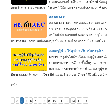
คะแนนสอบอย่างเดียว พล.อ.ดาว์พงษ์ รัตนสุ
คณะรักษาความสงบแห่งชาติ (คสช.) ใช้มาตรา 44 ของรัฐธรรมนูญชั่วคราว
ประโยชน์การปฏิรูประบบบริหารราชการแผ่นดิน ขับเคลื่อนนโยบายเร่ง
ศธ.กับ AEC
ราชการและข้าราชการพลเรือนที่ปฏิบัติงานประจำ ว่า กระทรวงศึกษาธิกา
ศธ.กับ AEC เลาะเลียบคลองผดุงฯ ตุลย์ ณ ร
แล้วก็ต้องเดินตามนั้น โดยสิ่งที่ ศธ.ต้องทำคือวางกรอบการประเมินข้าร
ประชาคมเศรษฐกิจอาเซียน หรือ AEC อย่าง
อินโดนีเซีย ฟิลิปปินส์ กัมพูชา และ บรูไ
ประเทศ และเตรียมรับมือกับปัญหาใหม่ๆ ระดับโลก จากวันนี้ประเทศไทยเหล
กันแล้วแค่ไหน และเตรียมการรับมือกับการรวมตัวครั้งสำคัญนี้อย่างไร 
สอบครูผู้ช่วย ไร้ตุกติกทุจริต เร่งบรรจุอัตรา
ศึกษาธิการซึ่งเป็นองค์กรหลักเอง ต้องให้น้ำหนักในเรื่องการสร้างความตร
เลขาฯ กพฐ.ยันไม่มีทุจริตสอบครูผู้ช่วยกรณี
รวมถึงการสร้างความพร้อมภายในเพื่อรับมือการติดต่อเชื่อมโยงในอาเซีย
คณะกรรมการการศึกษาขั้นพื้นฐาน (เลขาฯ ก
และบุคลากรทางการศึกษา ตำแหน่งครูผู้ช่วยก
พิเศษ (สศศ.) ใน 60 กลุ่มวิชา มีตำแหน่งว่าง 3,986 อัตรา ผู้มีสิทธิ์
ปฏิบัติของวิชาชีพครู และภาค ข. ความรู้ความสามารถที่ใช้เฉพาะตำแหน่ง
หน้า
ประกาศผลผู้สอบผ่านการคัดเลือกที่ได้คะแนนเกินร้อยละ 60 ซึ่งภาพรวมของ
1
2
3
4
5
6
7
8
9
10
11
12
13
14
15