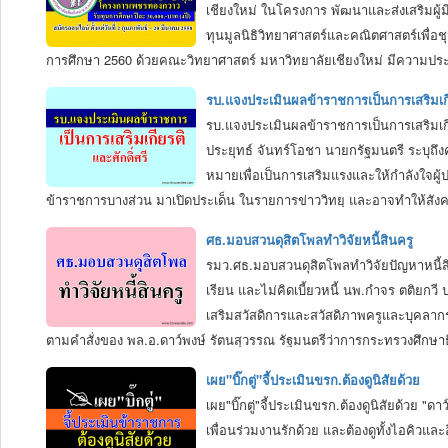
เชียงใหม่ ในโครงการ พัฒนาและส่งเสริมผ
ทุนมูลนิธิวิทยาศาสตร์และคณิตศาสตร์เพื่อ
การศึกษา 2560 ด้วยคณะวิทยาศาสตร์ มหาวิทยาลัยเชียงใหม่ มีความประสงค
ในเขตพัฒนาการศึกษาภาคเหนือ เพื่อสอบคัดเลือกนักเรียนเข้าศึกษาต่
รบ.แจงประเมินผลข้าราชการเป็นการเสริมเกีย
คณะวิทยาศาสตร์ประจำปีการศึกษา 2559 จำนวนที่รับทั้งสิ้น 150 คน คุณส
รบ.แจงประเมินผลข้าราชการเป็นการเสริมเก
3) เป็นผู้ไม่มีโรคติดต่อหรือโรคร้าย 4) เป็นผู้มีความขยันหมั่นเพียร มีคว
ประยุทธ์ จันทร์โอชา นายกรัฐมนตรี ระบุถึงค
หมายเพื่อเป็นการเสริมแรงและให้กำลังใจผู
ข้าราชการบางส่วน มาเปิดประเด็น ในรายการข่าววิทยุ และอาจทำให้สังค
มีหน้าที่ที่ต้องรับผิดชอบต่อบ้านเมืองและประชาชน จึงถูกคาดหวังจากสังคม
ศธ.มอบสวนดุสิตโพลทำวิจัยหนี้สินครู
อุตสาหะ ดังนั้นการประเมินผลการปฏิบัติราชการจึงเป็นเครื่องมือที่ช่วยให
รมว.ศธ.มอบสวนดุสิตโพลทำวิจัยปัญหาหนี้สินค
การทำงาน เว้นแต่พวกที่ชอบวิ่งเต้น ไม่มีผลงานเท่านั้นที่จะรู้สึกว่าถูก
เรียน และไม่คิดเบี้ยวหนี้ นพ.กำจร ตติยกวี
เสริมสวัสดิการและสวัสดิภาพครูและบุคลาก
ตามคำสั่งของ พล.อ.ดาว์พงษ์ รัตนสุวรรณ รัฐมนตรีว่าการกระทรวงศึกษาธิ
ครู สกสค. เพื่อทราบถึงปัญหาทั้งหมด ตลอดจนหาแนวทางแก้ไข ไม่ให้คร
เผย"บิ๊กตู่"จี้ประเมินขรก.ต้องดูนิสัยด้วย
สวนดุสิต (มสด.) และที่ปรึกษาเลขาฯ สกสค. ไปทำการวิจัยปัญหาหนี้สินครู
เผย"บิ๊กตู่"จี้ประเมินขรก.ต้องดูนิสัยด้วย 
ไป ปลัด ศธ.กล่าวอีกว่า จากการหารือธนาคารออมสินได้รายงานความคืบหน้
เพื่อนร่วมงานรักด้วย และต้องดูทั้งไอคิวแล