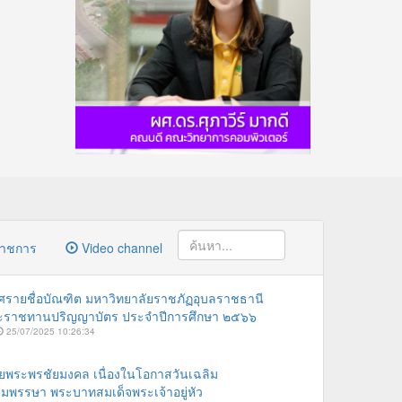
ราชการ
Video channel
รายชื่อบัณฑิต มหาวิทยาลัยราชภัฏอุบลราชธานี
ระราชทานปริญญาบัตร ประจำปีการศึกษา ๒๕๖๖
25/07/2025 10:26:34
ายพระพรชัยมงคล เนื่องในโอกาสวันเฉลิม
พรรษา พระบาทสมเด็จพระเจ้าอยู่หัว