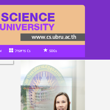
พ
วารสาร Cs
SDGs