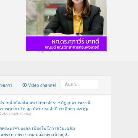
ราชการ
Video channel
รายชื่อบัณฑิต มหาวิทยาลัยราชภัฏอุบลราชธานี
ระราชทานปริญญาบัตร ประจำปีการศึกษา ๒๕๖๖
25/07/2025 10:26:34
ายพระพรชัยมงคล เนื่องในโอกาสวันเฉลิม
พรรษา พระบาทสมเด็จพระเจ้าอยู่หัว