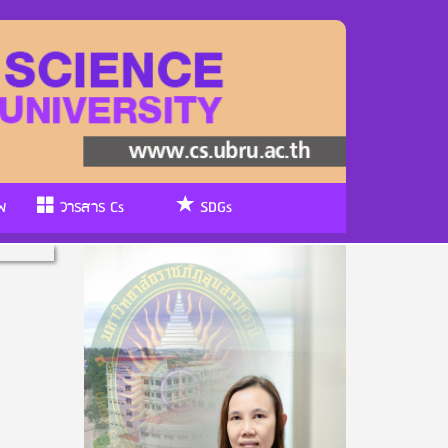
พ
วารสาร Cs
SDGs