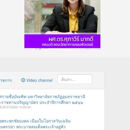
ราชการ
Video channel
รายชื่อบัณฑิต มหาวิทยาลัยราชภัฏอุบลราชธานี
ระราชทานปริญญาบัตร ประจำปีการศึกษา ๒๕๖๖
25/07/2025 10:26:34
ายพระพรชัยมงคล เนื่องในโอกาสวันเฉลิม
พรรษา พระบาทสมเด็จพระเจ้าอยู่หัว