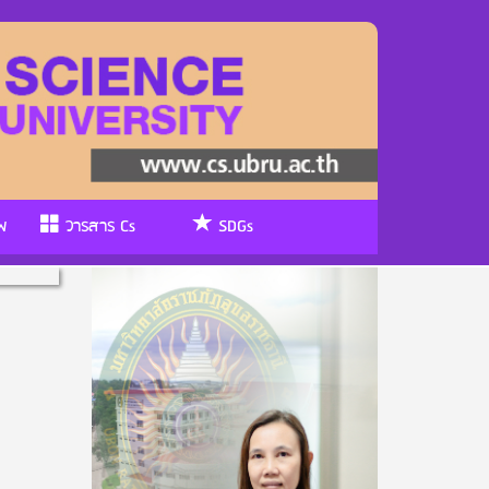
พ
วารสาร Cs
SDGs